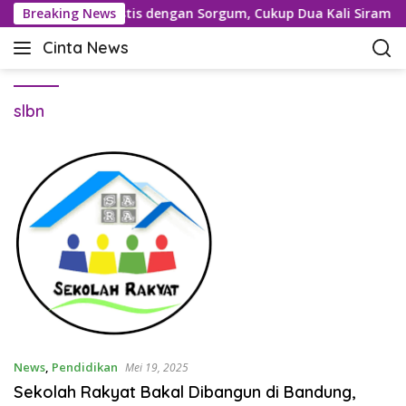
L
ani Bantul Optimistis dengan Sorgum, Cukup Dua Kali Siram S
Breaking News
a
Cinta News
n
C
g
i
s
n
u
slbn
t
n
a
g
N
k
e
e
w
k
s
o
–
n
K
t
a
e
b
n
a
r
T
News
,
Pendidikan
Mei 19, 2025
e
Sekolah Rakyat Bakal Dibangun di Bandung,
r