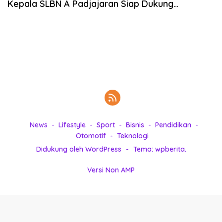
Kepala SLBN A Padjajaran Siap Dukung
k
Kolaborasi
i
n
i
,
P
e
n
u
h
I
n
News
Lifestyle
Sport
Bisnis
Pendidikan
s
Otomotif
Teknologi
p
Didukung oleh WordPress
-
Tema: wpberita.
i
r
Versi Non AMP
a
s
i
!