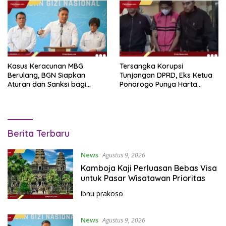
k
i
n
i
,
P
Kasus Keracunan MBG
Tersangka Korupsi
e
Berulang, BGN Siapkan
Tunjangan DPRD, Eks Ketua
n
Aturan dan Sanksi bagi
Ponorogo Punya Harta
Dapur Naka
Bersih Rp 2,2 Miliar
u
h
I
C
n
Berita Terbaru
i
s
n
p
News
Agustus 9, 2026
t
i
Kamboja Kaji Perluasan Bebas Visa
r
a
untuk Pasar Wisatawan Prioritas
a
N
ibnu prakoso
s
e
i
w
!
s
News
Agustus 9, 2026