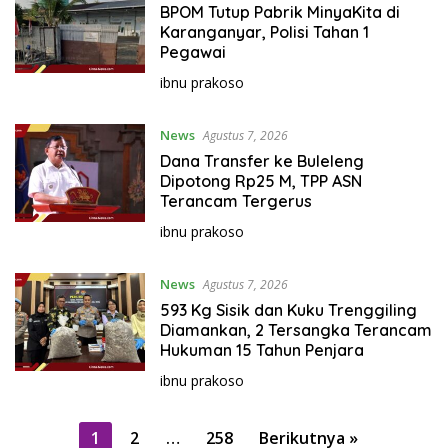
BPOM Tutup Pabrik MinyaKita di
Karanganyar, Polisi Tahan 1
Pegawai
ibnu prakoso
News
Agustus 7, 2026
Dana Transfer ke Buleleng
Dipotong Rp25 M, TPP ASN
Terancam Tergerus
ibnu prakoso
News
Agustus 7, 2026
593 Kg Sisik dan Kuku Trenggiling
Diamankan, 2 Tersangka Terancam
Hukuman 15 Tahun Penjara
ibnu prakoso
P
1
2
…
258
Berikutnya »