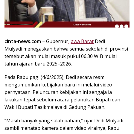
k
i
n
i
,
P
cinta-news.com
– Gubernur
Jawa Barat
Dedi
e
Mulyadi menegaskan bahwa semua sekolah di provinsi
n
u
tersebut akan mulai masuk pukul 06.30 WIB mulai
h
tahun ajaran baru 2025–2026.
I
n
Pada Rabu pagi (4/6/2025), Dedi secara resmi
s
mengumumkan kebijakan baru ini melalui video
p
pernyataan. Peluncuran kebijakan ini sengaja ia
i
lakukan tepat sebelum acara pelantikan Bupati dan
r
Wakil Bupati Tasikmalaya di Gedung Pakuan.
a
s
“Masih banyak yang salah paham,” ujar Dedi Mulyadi
i
sambil menatap kamera dalam video viralnya, Rabu
!