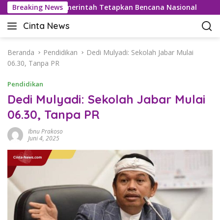
L
or 42,5°C, Pemerintah Tetapkan Bencana Nasional
Breaking News
Bea 
a
Cinta News
n
C
g
i
s
n
Beranda
Pendidikan
Dedi Mulyadi: Sekolah Jabar Mulai
u
t
06.30, Tanpa PR
n
a
g
Pendidikan
N
k
e
Dedi Mulyadi: Sekolah Jabar Mulai
e
w
06.30, Tanpa PR
k
s
o
–
Ibnu Prakoso
n
K
Juni 4, 2025
t
a
e
b
n
a
r
T
e
r