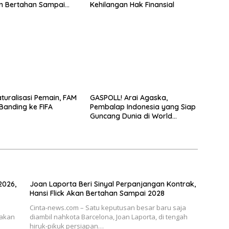
an Bertahan Sampai
Kehilangan Hak Finansial
turalisasi Pemain, FAM
GASPOLL! Arai Agaska,
Banding ke FIFA
Pembalap Indonesia yang Siap
Guncang Dunia di World
Supersport 300!
2026,
Joan Laporta Beri Sinyal Perpanjangan Kontrak,
Hansi Flick Akan Bertahan Sampai 2028
Cinta-news.com – Satu keputusan besar baru saja
yakan
diambil nahkota Barcelona, Joan Laporta, di tengah
hiruk-pikuk persiapan…