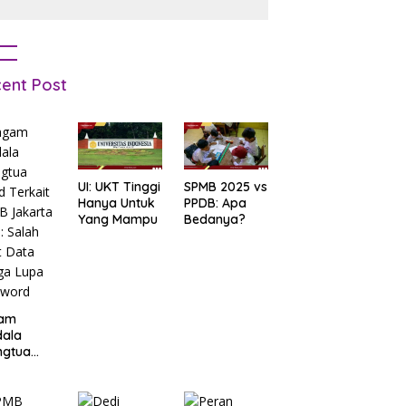
ent Post
UI: UKT Tinggi
SPMB 2025 vs
Hanya Untuk
PPDB: Apa
Yang Mampu
Bedanya?
am
dala
ngtua
d Terkait
B
arta