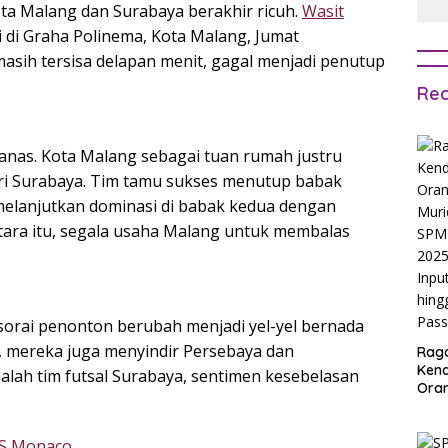
ota Malang dan Surabaya berakhir ricuh.
Wasit
 di Graha Polinema, Kota Malang, Jumat
masih tersisa delapan menit, gagal menjadi penutup
Rec
anas. Kota Malang sebagai tuan rumah justru
ri Surabaya. Tim tamu sukses menutup babak
melanjutkan dominasi di babak kedua dengan
tara itu, segala usaha Malang untuk membalas
sorai penonton berubah menjadi yel-yel bernada
, mereka juga menyindir Persebaya dan
Rag
Ken
alah tim futsal Surabaya, sentimen kesebelasan
Ora
Muri
SPM
Jak
AS Monaco