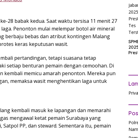
2025
Inpu
hing
Pas
ke-28 babak kedua. Saat waktu tersisa 11 menit 27
 laga. Penonton mulai melempar botol air mineral
g berbaju bebas dan atribut kontingen Malang
SPM
otes keras keputusan wasit.
2025
Pres
embali pertandingan, tetapi suasana tetap
Waji
Ters
i setiap benturan pemain dengan cemoohan. Di
ain kembali memicu amarah penonton. Mereka pun
ngan, memaksa wasit menghentikan laga untuk
La
Priv
alang kembali masuk ke lapangan dan memarahi
Pos
ugas mengawal ketat pemain Surabaya yang
Polr
, Satpol PP, dan steward. Sementara itu, pemain
Nam
Pemu