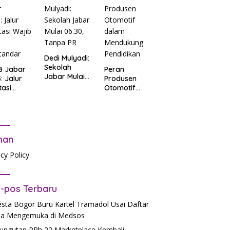
: Salah
t Data
ga Lupa
sword
Dedi Mulyadi:
Sekolah
B Jabar
Peran
Jabar Mulai
: Jalur
Produsen
06.30, Tanpa
tasi
Otomotif
PR
b Tes
dalam
tandar
Mendukung
Pendidikan
man
acy Policy
-pos Terbaru
esta Bogor Buru Kartel Tramadol Usai Daftar
a Mengemuka di Medsos
ngutan PPh 22 Marketplace Kembali