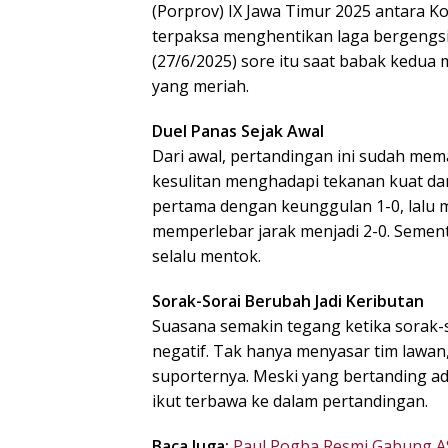
(Porprov) IX Jawa Timur 2025 antara K
terpaksa menghentikan laga bergengsi
(27/6/2025) sore itu saat babak kedua 
yang meriah.
Duel Panas Sejak Awal
Dari awal, pertandingan ini sudah mem
kesulitan menghadapi tekanan kuat da
pertama dengan keunggulan 1-0, lalu 
memperlebar jarak menjadi 2-0. Semen
selalu mentok.
Sorak-Sorai Berubah Jadi Keributan
Suasana semakin tegang ketika sorak-
negatif. Tak hanya menyasar tim lawan
suporternya. Meski yang bertanding ad
ikut terbawa ke dalam pertandingan.
Baca Juga:
Paul Pogba Resmi Gabung 