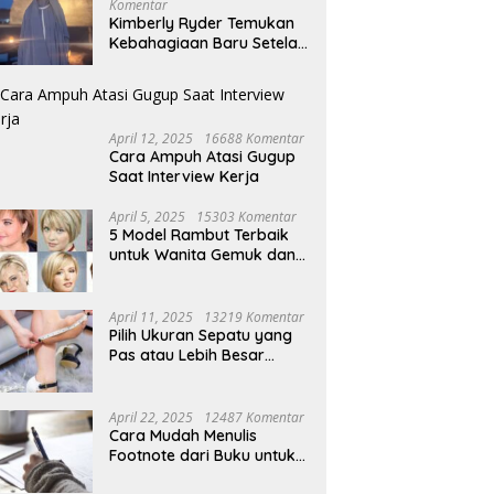
Komentar
Kimberly Ryder Temukan
Kebahagiaan Baru Setelah
Umrah
April 12, 2025
16688 Komentar
Cara Ampuh Atasi Gugup
Saat Interview Kerja
April 5, 2025
15303 Komentar
5 Model Rambut Terbaik
untuk Wanita Gemuk dan
Pipi Tembem
April 11, 2025
13219 Komentar
Pilih Ukuran Sepatu yang
Pas atau Lebih Besar
Simak Tipsnya
April 22, 2025
12487 Komentar
Cara Mudah Menulis
Footnote dari Buku untuk
Pemula