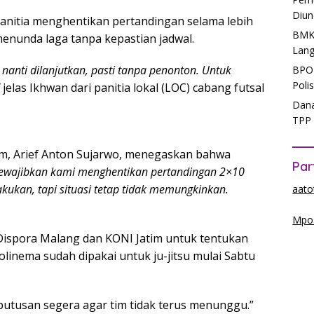
Diun
anitia menghentikan pertandingan selama lebih
BMKG
enunda laga tanpa kepastian jadwal.
Lang
anti dilanjutkan, pasti tanpa penonton. Untuk
BPOM
Poli
jelas Ikhwan dari panitia lokal (LOC) cabang futsal
Dana
TPP 
atim, Arief Anton Sujarwo, menegaskan bahwa
Par
ewajibkan kami menghentikan pertandingan 2×10
lakukan, tapi situasi tetap tidak memungkinkan.
aato
Mpos
Dispora Malang dan KONI Jatim untuk tentukan
linema sudah dipakai untuk ju-jitsu mulai Sabtu
utusan segera agar tim tidak terus menunggu.”