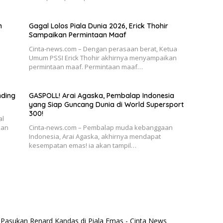
m
Gagal Lolos Piala Dunia 2026, Erick Thohir
Sampaikan Permintaan Maaf
Cinta-news.com – Dengan perasaan berat, Ketua
u
Umum PSSI Erick Thohir akhirnya menyampaikan
permintaan maaf. Permintaan maaf…
nding
GASPOLL! Arai Agaska, Pembalap Indonesia
yang Siap Guncang Dunia di World Supersport
300!
al
kan
Cinta-news.com – Pembalap muda kebanggaan
Indonesia, Arai Agaska, akhirnya mendapat
kesempatan emas! ia akan tampil…
, Pasukan Renard Kandas di Piala Emas - Cinta News