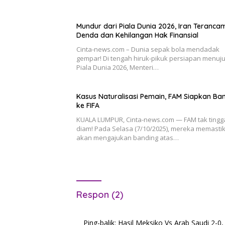
Mundur dari Piala Dunia 2026, Iran Teranca
Denda dan Kehilangan Hak Finansial
Cinta-news.com – Dunia sepak bola mendadak
gempar! Di tengah hiruk-pikuk persiapan menuj
Piala Dunia 2026, Menteri…
Kasus Naturalisasi Pemain, FAM Siapkan Ba
ke FIFA
KUALA LUMPUR, Cinta-news.com — FAM tak tingg
diam! Pada Selasa (7/10/2025), mereka memasti
akan mengajukan banding atas…
Respon (2)
Ping-balik:
Hasil Meksiko Vs Arab Saudi 2-0