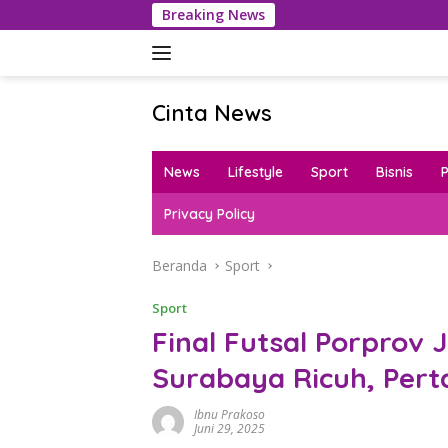
Langsung
Breaking News
Polresta 
ke
konten
Cinta News
Cinta
News
News
Lifestyle
Sport
Bisnis
–
Kabar
Privacy Policy
Terkini,
Penuh
Beranda
Sport
Inspirasi!
Sport
Final Futsal Porprov 
Surabaya Ricuh, Pert
Ibnu Prakoso
Juni 29, 2025