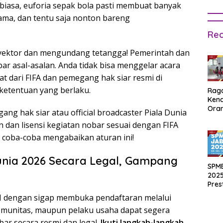
ti biasa, euforia sepak bola pasti membuat banyak
ama, dan tentu saja nonton bareng
Rec
yektor dan mengundang tetangga! Pemerintah dan
r asal-asalan. Anda tidak bisa menggelar acara
 dari FIFA dan pemegang hak siar resmi di
ketentuan yang berlaku.
Rag
Ken
Ora
ang hak siar atau official broadcaster Piala Dunia
Muri
 dan lisensi kegiatan nobar sesuai dengan FIFA
SPM
Jak
an coba-coba mengabaikan aturan ini!
2025
Inpu
unia 2026 Secara Legal, Gampang
hing
SPM
Pas
2025
Pres
Waji
I dengan sigap membuka pendaftaran melalui
Ters
munitas, maupun pelaku usaha dapat segera
ar secara resmi dan legal.
Ikuti langkah-langkah