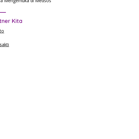
a Mengemuka di Medsos
tner Kita
to
akti