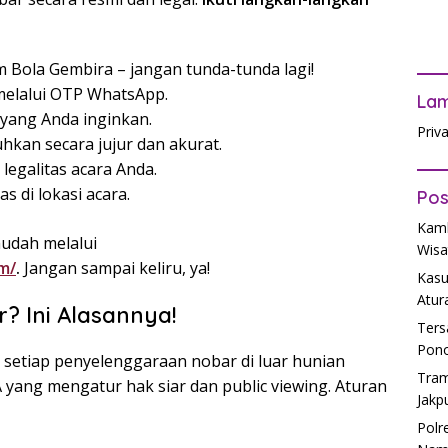
m Bola Gembira – jangan tunda-tunda lagi!
elalui OTP WhatsApp.
La
yang Anda inginkan.
Priv
hkan secara jujur dan akurat.
legalitas acara Anda.
s di lokasi acara.
Pos
Kamb
udah melalui
Wisa
m/
.
Jangan sampai keliru, ya!
Kasu
Atur
? Ini Alasannya!
Ters
Pono
setiap penyelenggaraan nobar di luar hunian
Tram
 yang mengatur hak siar dan public viewing. Aturan
Jakp
Polr