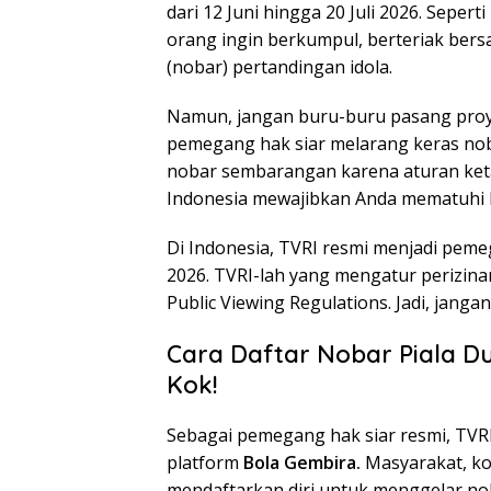
dari 12 Juni hingga 20 Juli 2026. Seper
orang ingin berkumpul, berteriak bers
(nobar) pertandingan idola.
Namun, jangan buru-buru pasang pro
pemegang hak siar melarang keras noba
nobar sembarangan karena aturan ketat
Indonesia mewajibkan Anda mematuhi 
Di Indonesia, TVRI resmi menjadi pemeg
2026. TVRI-lah yang mengatur perizinan
Public Viewing Regulations. Jadi, jang
Cara Daftar Nobar Piala D
Kok!
Sebagai pemegang hak siar resmi, TVR
platform
Bola Gembira.
Masyarakat, ko
mendaftarkan diri untuk menggelar nob