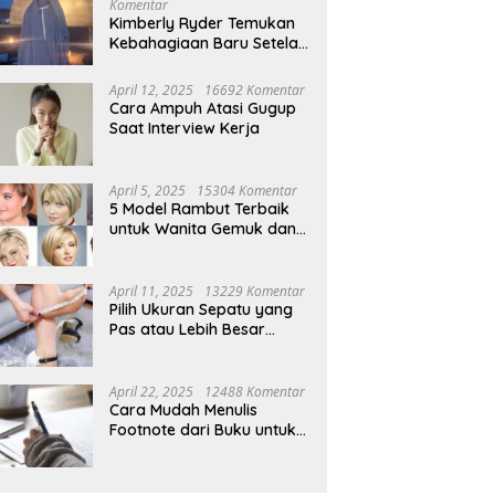
Komentar
Kimberly Ryder Temukan
Kebahagiaan Baru Setelah
Umrah
April 12, 2025
16692 Komentar
Cara Ampuh Atasi Gugup
Saat Interview Kerja
April 5, 2025
15304 Komentar
5 Model Rambut Terbaik
untuk Wanita Gemuk dan
Pipi Tembem
April 11, 2025
13229 Komentar
Pilih Ukuran Sepatu yang
Pas atau Lebih Besar
Simak Tipsnya
April 22, 2025
12488 Komentar
Cara Mudah Menulis
Footnote dari Buku untuk
Pemula