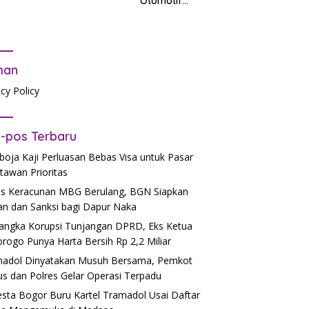
Otomotif
PR
dalam
Mendukung
Pendidikan
man
acy Policy
-pos Terbaru
oja Kaji Perluasan Bebas Visa untuk Pasar
tawan Prioritas
s Keracunan MBG Berulang, BGN Siapkan
an dan Sanksi bagi Dapur Naka
angka Korupsi Tunjangan DPRD, Eks Ketua
rogo Punya Harta Bersih Rp 2,2 Miliar
adol Dinyatakan Musuh Bersama, Pemkot
us dan Polres Gelar Operasi Terpadu
esta Bogor Buru Kartel Tramadol Usai Daftar