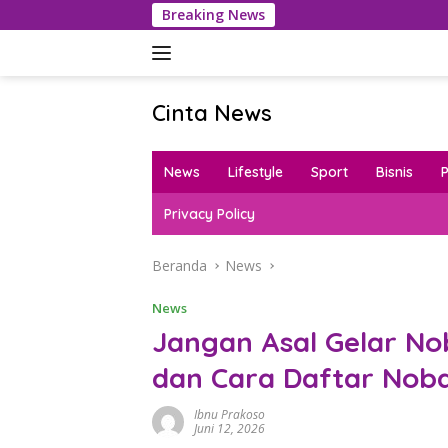
Langsung
Breaking News
Kamboja Kaji
ke
konten
Cinta News
Cinta
News
News
Lifestyle
Sport
Bisnis
–
Kabar
Privacy Policy
Terkini,
Penuh
Beranda
News
Inspirasi!
News
Jangan Asal Gelar No
dan Cara Daftar Noba
Ibnu Prakoso
Juni 12, 2026