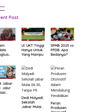
ent Post
am
UI: UKT Tinggi
SPMB 2025 vs
dala
Hanya Untuk
PPDB: Apa
ngtua
Yang Mampu
Bedanya?
d Terkait
B
arta
: Salah
t Data
ga Lupa
B Jabar
sword
: Jalur
tasi
b Tes
Dedi Mulyadi:
tandar
Sekolah
Peran
Jabar Mulai
Produsen
06.30, Tanpa