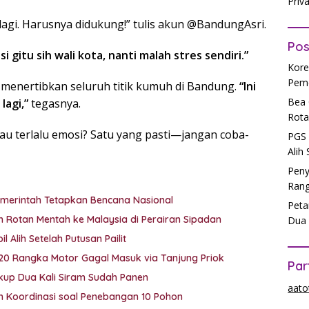
Priv
agi. Harusnya didukung!” tulis akun @BandungAsri.
Pos
i gitu sih wali kota, nanti malah stres sendiri.”
Kore
Peme
 menertibkan seluruh titik kumuh di Bandung.
“Ini
Bea 
lagi,”
tegasnya.
Rota
 terlalu emosi? Satu yang pasti—jangan coba-
PGS 
Alih
Peny
Rang
emerintah Tetapkan Bencana Nasional
Peta
 Rotan Mentah ke Malaysia di Perairan Sipadan
Dua 
 Alih Setelah Putusan Pailit
 20 Rangka Motor Gagal Masuk via Tanjung Priok
Par
ukup Dua Kali Siram Sudah Panen
aato
lah Koordinasi soal Penebangan 10 Pohon