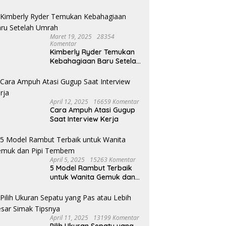
Maret 19, 2025
28354
Komentar
Kimberly Ryder Temukan
Kebahagiaan Baru Setelah
Umrah
April 12, 2025
16659 Komentar
Cara Ampuh Atasi Gugup
Saat Interview Kerja
April 5, 2025
15263 Komentar
5 Model Rambut Terbaik
untuk Wanita Gemuk dan
Pipi Tembem
April 11, 2025
13199 Komentar