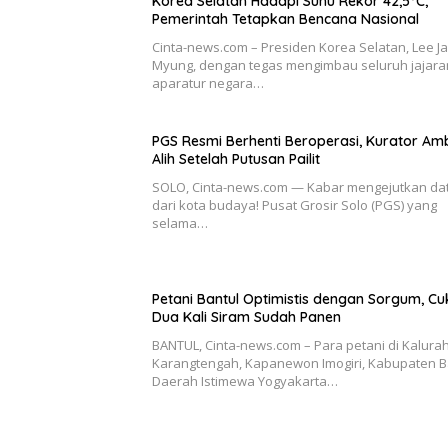
Korea Selatan Hadapi Suhu Rekor 42,5°C,
Pemerintah Tetapkan Bencana Nasional
Cinta-news.com – Presiden Korea Selatan, Lee J
Myung, dengan tegas mengimbau seluruh jajara
aparatur negara…
PGS Resmi Berhenti Beroperasi, Kurator Amb
Alih Setelah Putusan Pailit
SOLO, Cinta-news.com — Kabar mengejutkan da
dari kota budaya! Pusat Grosir Solo (PGS) yang
selama…
Petani Bantul Optimistis dengan Sorgum, C
Dua Kali Siram Sudah Panen
BANTUL, Cinta-news.com – Para petani di Kalura
Karangtengah, Kapanewon Imogiri, Kabupaten B
Daerah Istimewa Yogyakarta…