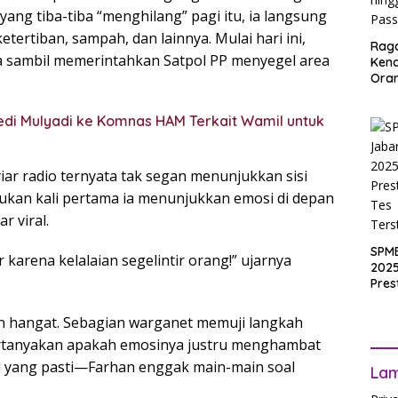
g tiba-tiba “menghilang” pagi itu, ia langsung
ertiban, sampah, dan lainnya. Mulai hari ini,
Rag
ya sambil memerintahkan Satpol PP menyegel area
Ken
Ora
Muri
SPM
di Mulyadi ke Komnas HAM Terkait Wamil untuk
Jak
2025
Inpu
hing
iar radio ternyata tak segan menunjukkan sisi
Pas
bukan kali pertama ia menunjukkan emosi di depan
r viral.
SPM
karena kelalaian segelintir orang!” ujarnya
2025
Pres
Waji
Ters
an hangat. Sebagian warganet memuji langkah
rtanyakan apakah emosinya justru menghambat
l yang pasti—Farhan enggak main-main soal
La