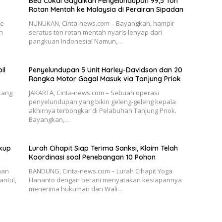
Bea Cukai Gagalkan Penyelundupan 99,5 Ton
Rotan Mentah ke Malaysia di Perairan Sipadan
ae
NUNUKAN, Cinta-news.com – Bayangkan, hampir
n
seratus ton rotan mentah nyaris lenyap dari
pangkuan Indonesia! Namun,…
il
Penyelundupan 5 Unit Harley-Davidson dan 20
Rangka Motor Gagal Masuk via Tanjung Priok
tang
JAKARTA, Cinta-news.com – Sebuah operasi
penyelundupan yang bikin geleng-geleng kepala
akhirnya terbongkar di Pelabuhan Tanjung Priok.
Bayangkan,…
ukup
Lurah Cihapit Siap Terima Sanksi, Klaim Telah
Koordinasi soal Penebangan 10 Pohon
han
BANDUNG, Cinta-news.com – Lurah Cihapit Yoga
antul,
Hananto dengan berani menyatakan kesiapannya
menerima hukuman dari Wali…