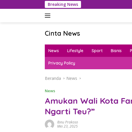
Langsung
Breaking News
Korea S
ke
konten
Cinta News
Cinta
News
News
Lifestyle
Sport
Bisnis
–
Kabar
Privacy Policy
Terkini,
Penuh
Beranda
News
Inspirasi!
News
Amukan Wali Kota Far
Ngarti Teu?”
Ibnu Prakoso
Mei 23, 2025