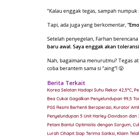
“Kalau enggak tegas, sampah numpuk l
Tapi, ada juga yang berkomentar,
“Emos
Setelah penyegelan, Farhan berencana
baru awal. Saya enggak akan toleransi 
Nah, bagaimana menurutmu? Tegas atau
coba berantem sama si “aing”! 😤
Berita Terkait
Korea Selatan Hadapi Suhu Rekor 42,5°C, P
Bea Cukai Gagalkan Penyelundupan 99,5 Ton
PGS Resmi Berhenti Beroperasi, Kurator Ambil
Penyelundupan 5 Unit Harley-Davidson dan
Petani Bantul Optimistis dengan Sorgum, C
Lurah Cihapit Siap Terima Sanksi, Klaim Te