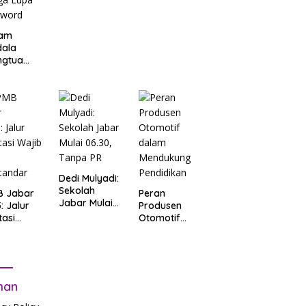
am
dala
ngtua
d Terkait
B
arta
: Salah
t Data
ga Lupa
sword
Dedi Mulyadi:
Sekolah
B Jabar
Peran
Jabar Mulai
: Jalur
Produsen
06.30, Tanpa
tasi
Otomotif
PR
b Tes
dalam
tandar
Mendukung
Pendidikan
man