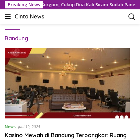
L
timistis dengan Sorgum, Cukup Dua Kali Siram Sudah Panen
Breaking News
a
Cinta News
n
C
g
i
s
n
u
Bandung
t
n
a
g
N
k
e
e
w
k
s
o
–
n
K
t
a
e
b
n
a
r
T
News
Juni 19, 2025
e
Kasino Mewah di Bandung Terbongkar: Ruang
r