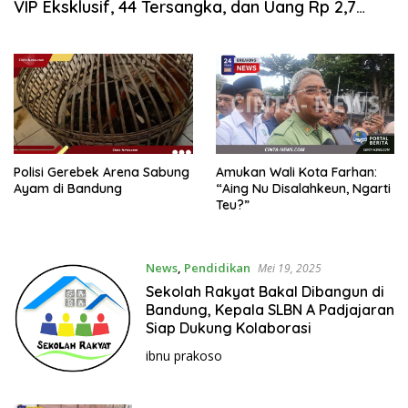
VIP Eksklusif, 44 Tersangka, dan Uang Rp 2,7
k
Miliar Disita
i
n
i
,
P
e
n
u
Polisi Gerebek Arena Sabung
Amukan Wali Kota Farhan:
Ayam di Bandung
“Aing Nu Disalahkeun, Ngarti
h
Teu?”
I
n
s
News
,
Pendidikan
Mei 19, 2025
p
i
Sekolah Rakyat Bakal Dibangun di
Bandung, Kepala SLBN A Padjajaran
r
Siap Dukung Kolaborasi
a
s
ibnu prakoso
i
!