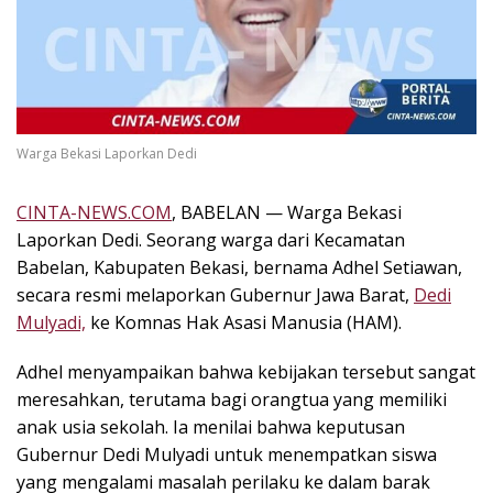
k
i
n
i
,
P
Warga Bekasi Laporkan Dedi
e
n
u
CINTA-NEWS.COM
, BABELAN — Warga Bekasi
h
Laporkan Dedi. Seorang warga dari Kecamatan
I
Babelan, Kabupaten Bekasi, bernama Adhel Setiawan,
n
secara resmi melaporkan Gubernur Jawa Barat,
Dedi
s
Mulyadi,
ke Komnas Hak Asasi Manusia (HAM).
p
i
Adhel menyampaikan bahwa kebijakan tersebut sangat
r
meresahkan, terutama bagi orangtua yang memiliki
a
s
anak usia sekolah. Ia menilai bahwa keputusan
i
Gubernur Dedi Mulyadi untuk menempatkan siswa
!
yang mengalami masalah perilaku ke dalam barak