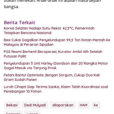
bukan menekan. Anak-anak ini adalah masa depan
bangsa.
Berita Terkait
Korea Selatan Hadapi Suhu Rekor 42,5°C, Pemerintah
Tetapkan Bencana Nasional
Bea Cukai Gagalkan Penyelundupan 99,5 Ton Rotan Mentah ke
Malaysia di Perairan Sipadan
PGS Resmi Berhenti Beroperasi, Kurator Ambil Alih Setelah
Putusan Pailit
Penyelundupan 5 Unit Harley-Davidson dan 20 Rangka Motor
Gagal Masuk via Tanjung Priok
Petani Bantul Optimistis dengan Sorgum, Cukup Dua Kali
Siram Sudah Panen
Lurah Cihapit Siap Terima Sanksi, Klaim Telah Koordinasi soal
Penebangan 10 Pohon
Bekasi
Dedi Mulyadi
dilaporakan
HAM
ke