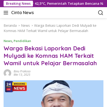
L
pi Suhu Rekor 42,5°C, Pemerintah Tetapkan Bencana Nasional
Breaking News
a
Cinta News
n
C
g
i
s
n
Beranda
News
Warga Bekasi Laporkan Dedi Mulyadi ke
u
t
Komnas HAM Terkait Wamil untuk Pelajar Bermasalah
n
a
g
News
,
Pendidikan
N
k
e
Warga Bekasi Laporkan Dedi
e
w
Mulyadi ke Komnas HAM Terkait
k
s
o
Wamil untuk Pelajar Bermasalah
–
n
K
t
Ibnu Prakoso
a
Mei 13, 2025
e
b
n
a
r
T
e
r