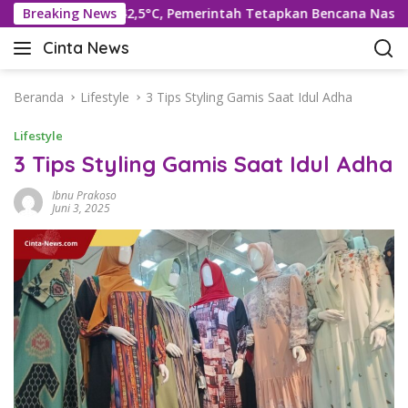
L
 Suhu Rekor 42,5°C, Pemerintah Tetapkan Bencana Nasional
Breaking News
a
Cinta News
n
C
g
i
s
n
Beranda
Lifestyle
3 Tips Styling Gamis Saat Idul Adha
u
t
n
Lifestyle
a
g
N
3 Tips Styling Gamis Saat Idul Adha
k
e
e
Ibnu Prakoso
w
k
Juni 3, 2025
s
o
–
n
K
t
a
e
b
n
a
r
T
e
r