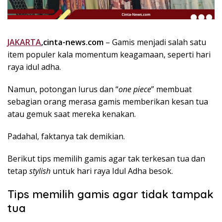
k
i
n
i
JAKARTA
,cinta-news.com
– Gamis menjadi salah satu
,
item populer kala momentum keagamaan, seperti hari
P
raya idul adha.
e
n
Namun, potongan lurus dan “
one piece
” membuat
u
sebagian orang merasa gamis memberikan kesan tua
h
atau gemuk saat mereka kenakan.
I
n
Padahal, faktanya tak demikian.
s
p
i
Berikut tips memilih gamis agar tak terkesan tua dan
r
tetap
stylish
untuk hari raya Idul Adha besok.
a
s
Tips memilih gamis agar tidak tampak
i
tua
!