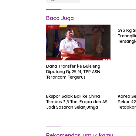
Baca Juga
593 Kg S
Trenggil
Tersang
15 Tahun
Dana Transfer ke Buleleng
Dipotong Rp25 M, TPP ASN
Terancam Tergerus
Ekspor Salak Bali ke China
Korea Se
Tembus 3,5 Ton, Eropa dan AS
Rekor 42
Jadi Sasaran Selanjutnya
Tetapkan
Rekomendasi untuk kamu