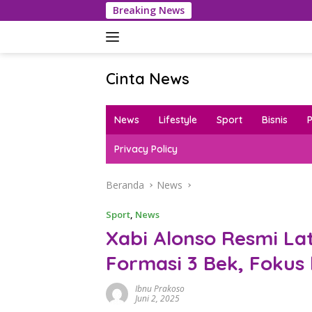
Langsung
Breaking News
Dana Tra
ke
konten
Cinta News
Cinta
News
News
Lifestyle
Sport
Bisnis
–
Kabar
Privacy Policy
Terkini,
Penuh
Beranda
News
Inspirasi!
Sport
,
News
Xabi Alonso Resmi Lat
Formasi 3 Bek, Fokus 
Ibnu Prakoso
Juni 2, 2025