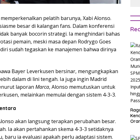
 memperkenalkan pelatih barunya, Xabi Alonso.
asme besar di kalangan fans. Dalam konferensi
Rec
ak banyak bocorin strategi. Ia menghindari bahas
 rotasi pemain, meski masa depan Rodrygo Goes
ndiri sudah tegaskan ke manajemen bahwa dirinya
bawa Bayer Leverkusen bersinar, mengungkapkan
ih dalam di lini tengah. Ia juga ingin Madrid
enurut laporan
Marca
, Alonso memutuskan untuk
everkusen, melainkan memulai dengan sistem 4-3-3.
mentara
Rag
Ken
Alonso akan langsung terapkan perubahan besar.
Ora
Muri
bah. Ia akan pertahankan skema 4-3-3 setidaknya
SPM
u, baru ia evaluasi apakah perlu adaptasi sistem.
Jak