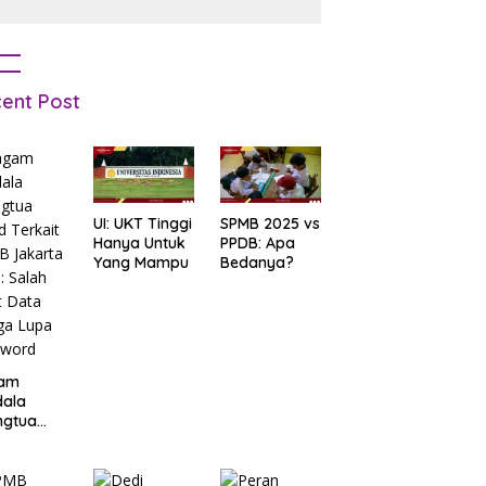
Pemula
ent Post
UI: UKT Tinggi
SPMB 2025 vs
Hanya Untuk
PPDB: Apa
Yang Mampu
Bedanya?
am
dala
ngtua
d Terkait
B
arta