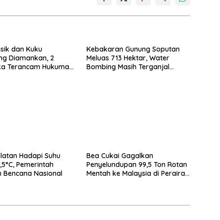
isik dan Kuku
Kebakaran Gunung Soputan
ing Diamankan, 2
Meluas 713 Hektar, Water
ka Terancam Hukuman
Bombing Masih Terganjal
 Penjara
Prosedur
latan Hadapi Suhu
Bea Cukai Gagalkan
,5°C, Pemerintah
Penyelundupan 99,5 Ton Rotan
 Bencana Nasional
Mentah ke Malaysia di Perairan
Sipadan