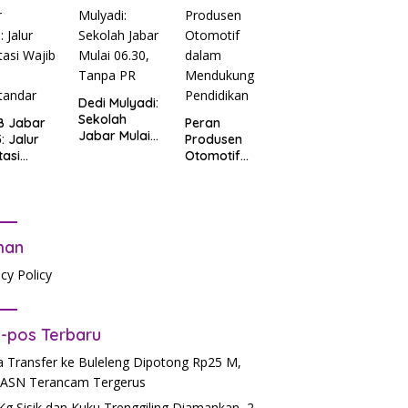
: Salah
t Data
ga Lupa
sword
Dedi Mulyadi:
Sekolah
B Jabar
Peran
Jabar Mulai
: Jalur
Produsen
06.30, Tanpa
tasi
Otomotif
PR
b Tes
dalam
tandar
Mendukung
Pendidikan
man
acy Policy
-pos Terbaru
 Transfer ke Buleleng Dipotong Rp25 M,
ASN Terancam Tergerus
Kg Sisik dan Kuku Trenggiling Diamankan, 2