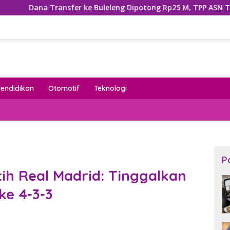
nsfer ke Buleleng Dipotong Rp25 M, TPP ASN Terancam Terger
Pendidikan
Otomotif
Teknologi
P
ih Real Madrid: Tinggalkan
ke 4-3-3