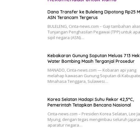
Dana Transfer ke Buleleng Dipotong Rp25 M
ASN Terancam Tergerus
BULELENG, Cinta-news.com – Gaji tambahan alia
Tunjangan Penghasilan Pegawai (TPP) untuk apa
sipil negara (ASN)…
Kebakaran Gunung Soputan Meluas 713 Hekt
Water Bombing Masih Terganjal Prosedur
MANADO, Cinta-news.com — Kobaran api yang
melahap kawasan Gunung Soputan di Kabupat
Minahasa Tenggara, Sulawesi…
Korea Selatan Hadapi Suhu Rekor 42,5°C,
Pemerintah Tetapkan Bencana Nasional
Cinta-news.com – Presiden Korea Selatan, Lee J
Myung, dengan tegas mengimbau seluruh jajara
aparatur negara…