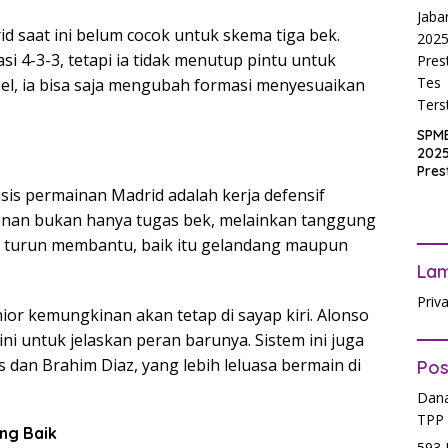
2025
Inpu
d saat ini belum cocok untuk skema tiga bek.
hing
4-3-3, tetapi ia tidak menutup pintu untuk
Pas
sibel, ia bisa saja mengubah formasi menyesuaikan
SPM
2025
Pres
Waji
isis permainan Madrid adalah kerja defensif
Ters
nan bukan hanya tugas bek, melainkan tanggung
us turun membantu, baik itu gelandang maupun
La
Priv
unior kemungkinan akan tetap di sayap kiri. Alonso
i untuk jelaskan peran barunya. Sistem ini juga
s dan Brahim Diaz, yang lebih leluasa bermain di
Pos
Dana
TPP 
ng Baik
593 