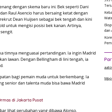
Ters
enang dengan skema baru ini. Bek seperti Dani
Keba
o, dan Raul Asencio harus bersaing ketat dengan
Wate
ekrut Dean Huijsen sebagai bek tengah dan kini
Eksp
 untuk mengisi posisi bek kanan. Artinya,
dan 
sengit.
Kore
Peme
uka timnya menguasai pertandingan. Ia ingin Madrid
an lawan. Dengan Bellingham di lini tengah, ia
Par
d.
aato
empatan bagi pemain muda untuk berkembang. Ia
Mpos
ng senior dan talenta muda bisa bawa Madrid
Ormas di Jakarta Pusat
bar lihat perubahan yang dibawa Alonso.