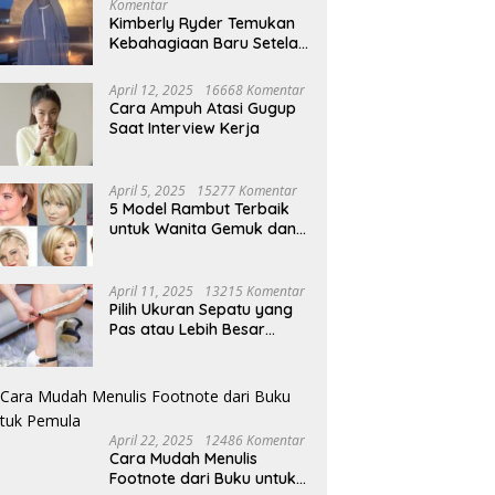
Komentar
Kimberly Ryder Temukan
Kebahagiaan Baru Setelah
Umrah
April 12, 2025
16668 Komentar
Cara Ampuh Atasi Gugup
Saat Interview Kerja
April 5, 2025
15277 Komentar
5 Model Rambut Terbaik
untuk Wanita Gemuk dan
Pipi Tembem
April 11, 2025
13215 Komentar
Pilih Ukuran Sepatu yang
Pas atau Lebih Besar
Simak Tipsnya
April 22, 2025
12486 Komentar
Cara Mudah Menulis
Footnote dari Buku untuk