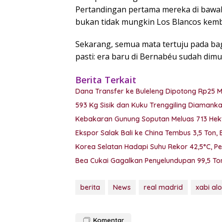
Pertandingan pertama mereka di bawah a
bukan tidak mungkin Los Blancos kembal
Sekarang, semua mata tertuju pada ba
pasti: era baru di Bernabéu sudah dimul
Berita Terkait
Dana Transfer ke Buleleng Dipotong Rp25 
593 Kg Sisik dan Kuku Trenggiling Diaman
Kebakaran Gunung Soputan Meluas 713 Hekt
Ekspor Salak Bali ke China Tembus 3,5 Ton,
Korea Selatan Hadapi Suhu Rekor 42,5°C, P
Bea Cukai Gagalkan Penyelundupan 99,5 Ton
berita
News
real madrid
xabi al
Komentar