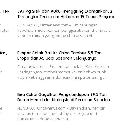
, TPP
593 Kg Sisik dan Kuku Trenggiling Diamankan, 2
Tersangka Terancam Hukuman 15 Tahun Penjara
s
PONTIANAK, Cinta-news.com – Tim gabungan
ratur
kepolisian melancarkan penggerebekan dramatis di
sebuah rumah yang tampak biasa saja di…
ar,
Ekspor Salak Bali ke China Tembus 3,5 Ton,
Eropa dan AS Jadi Sasaran Selanjutnya
Cinta-news.com – Pemerintah melalui Kementerian
en
Perdagangan kembali membuktikan bahwa buah
tropis kebanggaan Indonesia mampu bersaing…
Bea Cukai Gagalkan Penyelundupan 99,5 Ton
Rotan Mentah ke Malaysia di Perairan Sipadan
ae
NUNUKAN, Cinta-news.com – Bayangkan, hampir
n
seratus ton rotan mentah nyaris lenyap dari
pangkuan Indonesia! Namun,…