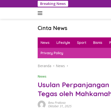
Langsung
Breaking News
P
ke
konten
Cinta News
Cinta
News
News
Lifestyle
Sport
Bisnis
–
Kabar
Privacy Policy
Terkini,
Penuh
Beranda
News
Inspirasi!
News
Usulan Perpanjangan 
Tegas oleh Mahkamah 
Ibnu Prakoso
Oktober 31, 2025