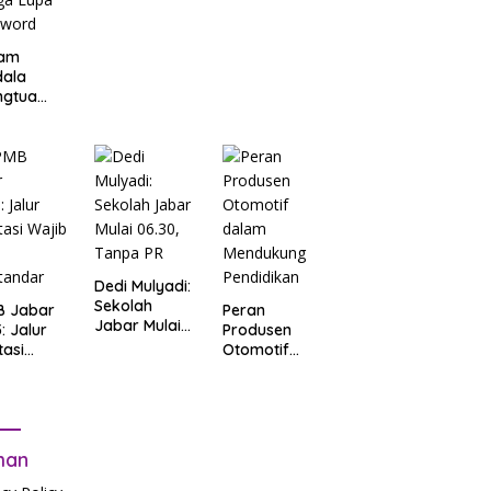
am
dala
ngtua
d Terkait
B
arta
: Salah
t Data
ga Lupa
sword
Dedi Mulyadi:
Sekolah
B Jabar
Peran
Jabar Mulai
: Jalur
Produsen
06.30, Tanpa
tasi
Otomotif
PR
b Tes
dalam
tandar
Mendukung
Pendidikan
man