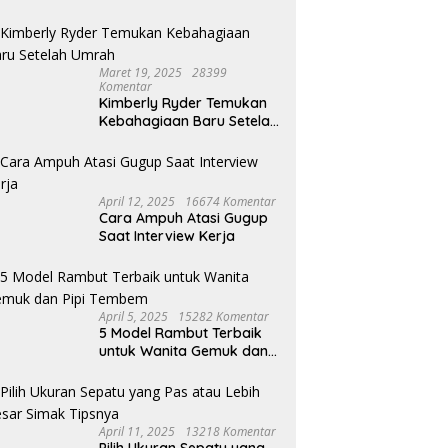
Maret 19, 2025
28399
Komentar
Kimberly Ryder Temukan
Kebahagiaan Baru Setelah
Umrah
April 12, 2025
16674 Komentar
Cara Ampuh Atasi Gugup
Saat Interview Kerja
April 5, 2025
15282 Komentar
5 Model Rambut Terbaik
untuk Wanita Gemuk dan
Pipi Tembem
April 11, 2025
13218 Komentar