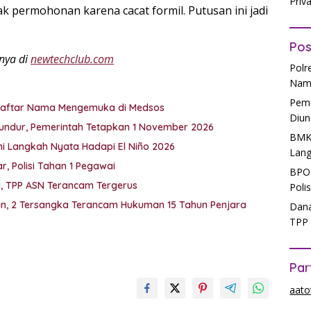
Priv
ak permohonan karena cacat formil. Putusan ini jadi
Pos
anya di
newtechclub.com
Polr
Nam
Pemu
i Daftar Nama Mengemuka di Medsos
Diun
undur, Pemerintah Tetapkan 1 November 2026
BMKG
Ini Langkah Nyata Hadapi El Niño 2026
Lang
, Polisi Tahan 1 Pegawai
BPOM
M, TPP ASN Terancam Tergerus
Poli
kan, 2 Tersangka Terancam Hukuman 15 Tahun Penjara
Dana
TPP 
Par
aato