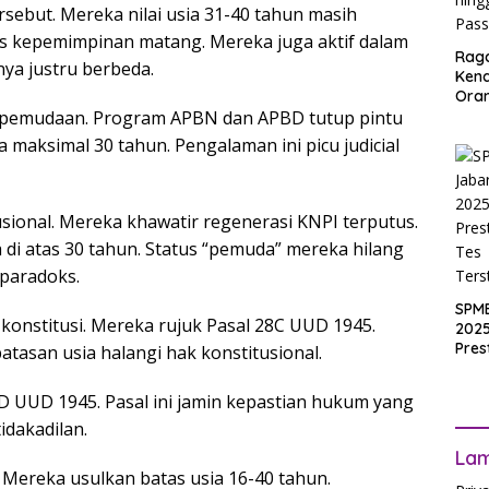
ebut. Mereka nilai usia 31-40 tahun masih
as kepemimpinan matang. Mereka juga aktif dalam
Rag
ya justru berbeda.
Ken
Ora
Muri
pemudaan. Program APBN dan APBD tutup pintu
SPM
maksimal 30 tahun. Pengalaman ini picu judicial
Jak
2025
Inpu
hing
sional. Mereka khawatir regenerasi KNPI terputus.
Pas
 di atas 30 tahun. Status “pemuda” mereka hilang
 paradoks.
SPM
r konstitusi. Mereka rujuk Pasal 28C UUD 1945.
2025
Pres
atasan usia halangi hak konstitusional.
Waji
Ters
8D UUD 1945. Pasal ini jamin kepastian hukum yang
idakadilan.
La
ereka usulkan batas usia 16-40 tahun.