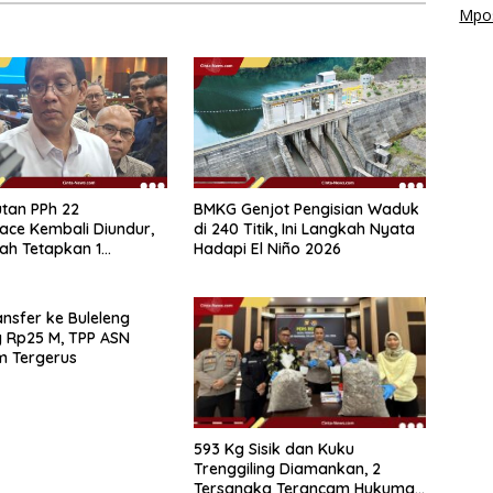
Mpos
tan PPh 22
BMKG Genjot Pengisian Waduk
ace Kembali Diundur,
di 240 Titik, Ini Langkah Nyata
ah Tetapkan 1
Hadapi El Niño 2026
r 2026
nsfer ke Buleleng
 Rp25 M, TPP ASN
m Tergerus
593 Kg Sisik dan Kuku
Trenggiling Diamankan, 2
Tersangka Terancam Hukuman