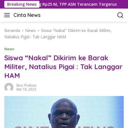
L
leng Dipotong Rp25 M, TPP ASN Terancam Tergerus
Breaking News
593
a
Cinta News
n
C
g
i
s
n
Beranda
News
Siswa "Nakal" Dikirim ke Barak Militer,
u
t
Natalius Pigai : Tak Langgar HAM
n
a
g
News
N
k
e
Siswa “Nakal” Dikirim ke Barak
e
w
Militer, Natalius Pigai : Tak Langgar
k
s
o
HAM
–
n
K
t
Ibnu Prakoso
a
Mei 10, 2025
e
b
n
a
r
T
e
r