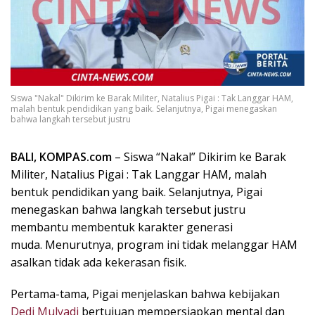
k
i
n
i
,
P
Siswa "Nakal" Dikirim ke Barak Militer, Natalius Pigai : Tak Langgar HAM,
e
malah bentuk pendidikan yang baik. Selanjutnya, Pigai menegaskan
n
bahwa langkah tersebut justru
u
h
BALI, KOMPAS.com
– Siswa “Nakal” Dikirim ke Barak
I
Militer, Natalius Pigai : Tak Langgar HAM, malah
n
bentuk pendidikan yang baik. Selanjutnya, Pigai
s
p
menegaskan bahwa langkah tersebut justru
i
membantu membentuk karakter generasi
r
muda. Menurutnya, program ini tidak melanggar HAM
a
asalkan tidak ada kekerasan fisik.
s
i
Pertama-tama, Pigai menjelaskan bahwa kebijakan
!
Dedi Mulyadi
bertujuan mempersiapkan mental dan