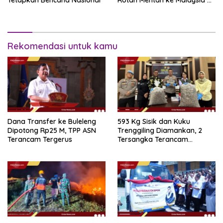
Tetapkan Bencana Nasional
Rotan Mentah ke Malaysia di
Perairan Sipadan
Rekomendasi untuk kamu
Dana Transfer ke Buleleng
593 Kg Sisik dan Kuku
Dipotong Rp25 M, TPP ASN
Trenggiling Diamankan, 2
Terancam Tergerus
Tersangka Terancam
Hukuman 15 Tahun Penjara