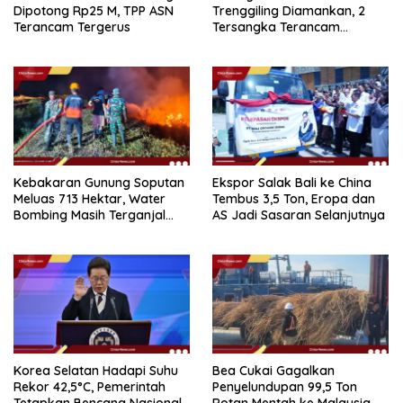
Dipotong Rp25 M, TPP ASN
Trenggiling Diamankan, 2
Terancam Tergerus
Tersangka Terancam
Hukuman 15 Tahun Penjara
Kebakaran Gunung Soputan
Ekspor Salak Bali ke China
Meluas 713 Hektar, Water
Tembus 3,5 Ton, Eropa dan
Bombing Masih Terganjal
AS Jadi Sasaran Selanjutnya
Prosedur
Korea Selatan Hadapi Suhu
Bea Cukai Gagalkan
Rekor 42,5°C, Pemerintah
Penyelundupan 99,5 Ton