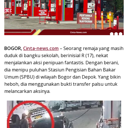
k
i
n
i
,
P
e
n
BOGOR,
Cinta-news.com
– Seorang remaja yang masih
u
duduk di bangku sekolah, berinisial R (17), nekat
h
menjalankan aksi penipuan fantastis. Dengan berani,
I
dia menipu puluhan Stasiun Pengisian Bahan Bakar
n
Umum (SPBU) di wilayah Bogor dan Depok. Yang bikin
s
heboh, dia menggunakan bukti transfer palsu untuk
p
melancarkan aksinya.
i
r
a
s
i
!