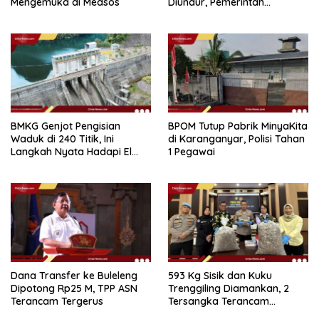
Mengemuka di Medsos
Diundur, Pemerintah
Tetapkan 1 November 2026
BMKG Genjot Pengisian
BPOM Tutup Pabrik MinyaKita
Waduk di 240 Titik, Ini
di Karanganyar, Polisi Tahan
Langkah Nyata Hadapi El
1 Pegawai
Niño 2026
Dana Transfer ke Buleleng
593 Kg Sisik dan Kuku
Dipotong Rp25 M, TPP ASN
Trenggiling Diamankan, 2
Terancam Tergerus
Tersangka Terancam
Hukuman 15 Tahun Penjara