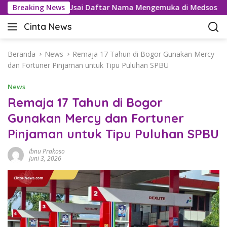
L
l Tramadol Usai Daftar Nama Mengemuka di Medsos
Breaking News
Pem
a
Cinta News
n
C
g
i
s
n
Beranda
News
Remaja 17 Tahun di Bogor Gunakan Mercy
u
t
dan Fortuner Pinjaman untuk Tipu Puluhan SPBU
n
a
g
News
N
k
e
Remaja 17 Tahun di Bogor
e
w
Gunakan Mercy dan Fortuner
k
s
o
Pinjaman untuk Tipu Puluhan SPBU
–
n
K
t
Ibnu Prakoso
a
Juni 3, 2026
e
b
n
a
r
T
e
r