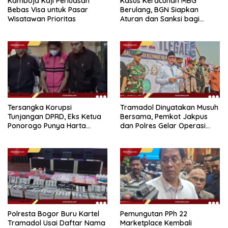
Kamboja Kaji Perluasan
Kasus Keracunan MBG
Bebas Visa untuk Pasar
Berulang, BGN Siapkan
Wisatawan Prioritas
Aturan dan Sanksi bagi
Dapur Naka
Tersangka Korupsi
Tramadol Dinyatakan Musuh
Tunjangan DPRD, Eks Ketua
Bersama, Pemkot Jakpus
Ponorogo Punya Harta
dan Polres Gelar Operasi
Bersih Rp 2,2 Miliar
Terpadu
Polresta Bogor Buru Kartel
Pemungutan PPh 22
Tramadol Usai Daftar Nama
Marketplace Kembali