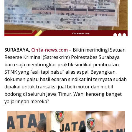
k
i
n
i
,
P
e
n
SURABAYA,
Cinta-news.com
– Bikin merinding! Satuan
u
Reserse Kriminal (Satreskrim) Polrestabes Surabaya
h
baru saja membongkar praktik sindikat pembuatan
I
STNK yang “asli tapi palsu” alias aspal. Bayangkan,
n
dokumen palsu hasil edaran sindikat ini ternyata sudah
s
dipakai untuk transaksi jual beli motor dan mobil
p
bodong di seluruh Jawa Timur. Wah, kenceng banget
i
r
ya jaringan mereka?
a
s
i
!