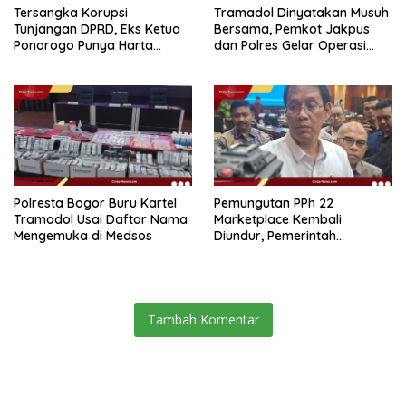
Tersangka Korupsi
Tramadol Dinyatakan Musuh
Tunjangan DPRD, Eks Ketua
Bersama, Pemkot Jakpus
Ponorogo Punya Harta
dan Polres Gelar Operasi
Bersih Rp 2,2 Miliar
Terpadu
Polresta Bogor Buru Kartel
Pemungutan PPh 22
Tramadol Usai Daftar Nama
Marketplace Kembali
Mengemuka di Medsos
Diundur, Pemerintah
Tetapkan 1 November 2026
Tambah Komentar