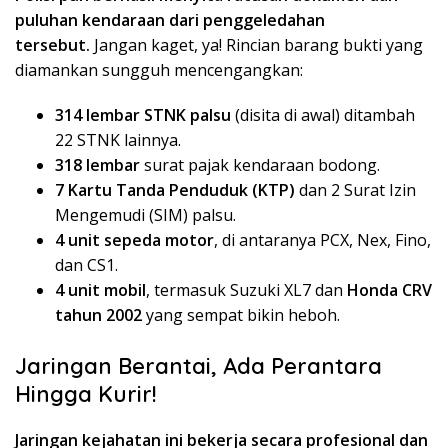
puluhan kendaraan dari penggeledahan
tersebut.
Jangan kaget, ya! Rincian barang bukti yang
diamankan sungguh mencengangkan:
314 lembar STNK palsu
(disita di awal) ditambah
22 STNK lainnya.
318 lembar
surat pajak kendaraan bodong.
7 Kartu Tanda Penduduk (KTP)
dan 2 Surat Izin
Mengemudi (SIM) palsu.
4 unit sepeda motor
, di antaranya PCX, Nex, Fino,
dan CS1.
4 unit mobil
, termasuk Suzuki XL7 dan
Honda CRV
tahun 2002
yang sempat bikin heboh.
Jaringan Berantai, Ada Perantara
Hingga Kurir!
Jaringan kejahatan ini bekerja secara profesional dan