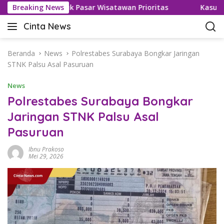
L
Visa untuk Pasar Wisatawan Prioritas
Breaking News
Kasus Keracunan
a
Cinta News
n
C
g
i
s
n
Beranda
News
Polrestabes Surabaya Bongkar Jaringan
u
t
STNK Palsu Asal Pasuruan
n
a
g
News
N
k
e
Polrestabes Surabaya Bongkar
e
w
Jaringan STNK Palsu Asal
k
s
o
Pasuruan
–
n
K
t
Ibnu Prakoso
a
Mei 29, 2026
e
b
n
a
r
T
e
r