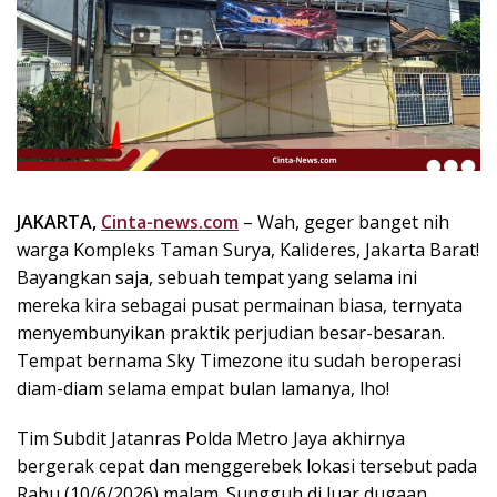
k
i
n
i
,
P
e
n
u
JAKARTA,
Cinta-news.com
– Wah, geger banget nih
h
warga Kompleks Taman Surya, Kalideres, Jakarta Barat!
I
Bayangkan saja, sebuah tempat yang selama ini
n
mereka kira sebagai pusat permainan biasa, ternyata
s
p
menyembunyikan praktik perjudian besar-besaran.
i
Tempat bernama Sky Timezone itu sudah beroperasi
r
diam-diam selama empat bulan lamanya, lho!
a
s
Tim Subdit Jatanras Polda Metro Jaya akhirnya
i
bergerak cepat dan menggerebek lokasi tersebut pada
!
Rabu (10/6/2026) malam. Sungguh di luar dugaan,