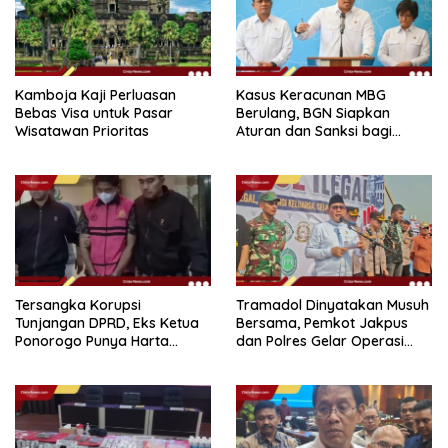
Kamboja Kaji Perluasan
Kasus Keracunan MBG
Bebas Visa untuk Pasar
Berulang, BGN Siapkan
Wisatawan Prioritas
Aturan dan Sanksi bagi
Dapur Naka
Tersangka Korupsi
Tramadol Dinyatakan Musuh
Tunjangan DPRD, Eks Ketua
Bersama, Pemkot Jakpus
Ponorogo Punya Harta
dan Polres Gelar Operasi
Bersih Rp 2,2 Miliar
Terpadu