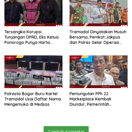
Tersangka Korupsi
Tramadol Dinyatakan Musuh
Tunjangan DPRD, Eks Ketua
Bersama, Pemkot Jakpus
Ponorogo Punya Harta
dan Polres Gelar Operasi
Bersih Rp 2,2 Miliar
Terpadu
Polresta Bogor Buru Kartel
Pemungutan PPh 22
Tramadol Usai Daftar Nama
Marketplace Kembali
Mengemuka di Medsos
Diundur, Pemerintah
Tetapkan 1 November 2026
Tambah Komentar