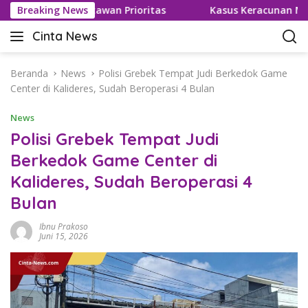
L
asar Wisatawan Prioritas
Breaking News
Kasus Keracunan MBG Berulan
a
Cinta News
n
C
g
i
s
n
Beranda
News
Polisi Grebek Tempat Judi Berkedok Game
u
t
Center di Kalideres, Sudah Beroperasi 4 Bulan
n
a
g
News
N
k
e
Polisi Grebek Tempat Judi
e
w
Berkedok Game Center di
k
s
o
Kalideres, Sudah Beroperasi 4
–
n
K
Bulan
t
a
e
b
Ibnu Prakoso
n
Juni 15, 2026
a
r
T
e
r