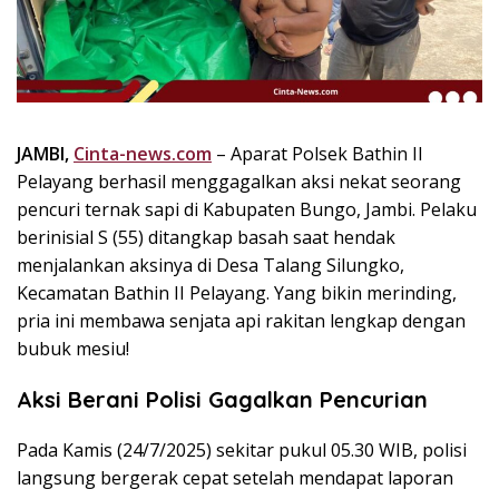
k
i
n
i
,
P
JAMBI,
Cinta-news.com
– Aparat Polsek Bathin II
e
Pelayang berhasil menggagalkan aksi nekat seorang
n
u
pencuri ternak sapi di Kabupaten Bungo, Jambi. Pelaku
h
berinisial S (55) ditangkap basah saat hendak
I
menjalankan aksinya di Desa Talang Silungko,
n
Kecamatan Bathin II Pelayang. Yang bikin merinding,
s
pria ini membawa senjata api rakitan lengkap dengan
p
bubuk mesiu!
i
r
Aksi Berani Polisi Gagalkan Pencurian
a
s
Pada Kamis (24/7/2025) sekitar pukul 05.30 WIB, polisi
i
langsung bergerak cepat setelah mendapat laporan
!