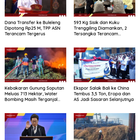
Dana Transfer ke Buleleng
593 Kg Sisik dan Kuku
Dipotong Rp25 M, TPP ASN
Trenggiling Diamankan, 2
Terancam Tergerus
Tersangka Terancam
Hukuman 15 Tahun Penjara
Kebakaran Gunung Soputan
Ekspor Salak Bali ke China
Meluas 713 Hektar, Water
Tembus 3,5 Ton, Eropa dan
Bombing Masih Terganjal
AS Jadi Sasaran Selanjutnya
Prosedur