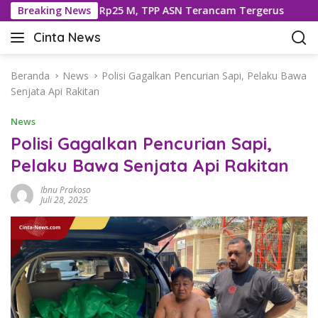
L
eng Dipotong Rp25 M, TPP ASN Terancam Tergerus
Breaking News
593 
a
Cinta News
n
C
g
i
s
n
Beranda
News
Polisi Gagalkan Pencurian Sapi, Pelaku Bawa
u
t
Senjata Api Rakitan
n
a
g
News
N
k
e
Polisi Gagalkan Pencurian Sapi,
e
w
Pelaku Bawa Senjata Api Rakitan
k
s
o
–
Ibnu Prakoso
n
K
Juli 28, 2025
t
a
e
b
n
a
r
T
e
r