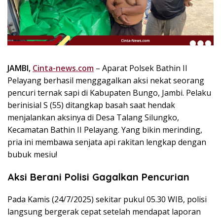
k
i
n
i
,
P
JAMBI,
Cinta-news.com
– Aparat Polsek Bathin II
e
Pelayang berhasil menggagalkan aksi nekat seorang
n
u
pencuri ternak sapi di Kabupaten Bungo, Jambi. Pelaku
h
berinisial S (55) ditangkap basah saat hendak
I
menjalankan aksinya di Desa Talang Silungko,
n
Kecamatan Bathin II Pelayang. Yang bikin merinding,
s
pria ini membawa senjata api rakitan lengkap dengan
p
bubuk mesiu!
i
r
Aksi Berani Polisi Gagalkan Pencurian
a
s
Pada Kamis (24/7/2025) sekitar pukul 05.30 WIB, polisi
i
langsung bergerak cepat setelah mendapat laporan
!