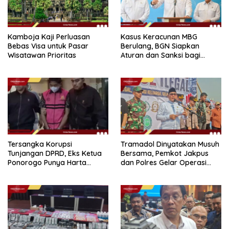
Kamboja Kaji Perluasan
Kasus Keracunan MBG
Bebas Visa untuk Pasar
Berulang, BGN Siapkan
Wisatawan Prioritas
Aturan dan Sanksi bagi
Dapur Naka
Tersangka Korupsi
Tramadol Dinyatakan Musuh
Tunjangan DPRD, Eks Ketua
Bersama, Pemkot Jakpus
Ponorogo Punya Harta
dan Polres Gelar Operasi
Bersih Rp 2,2 Miliar
Terpadu