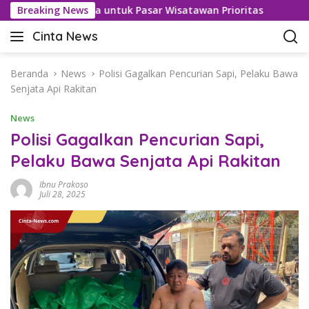
L
an Bebas Visa untuk Pasar Wisatawan Prioritas
Breaking News
Kasus 
a
Cinta News
n
C
g
i
s
n
Beranda
News
Polisi Gagalkan Pencurian Sapi, Pelaku Bawa
u
t
Senjata Api Rakitan
n
a
g
News
N
k
e
Polisi Gagalkan Pencurian Sapi,
e
w
Pelaku Bawa Senjata Api Rakitan
k
s
o
–
Ibnu Prakoso
n
K
Juli 28, 2025
t
a
e
b
n
a
r
T
e
r