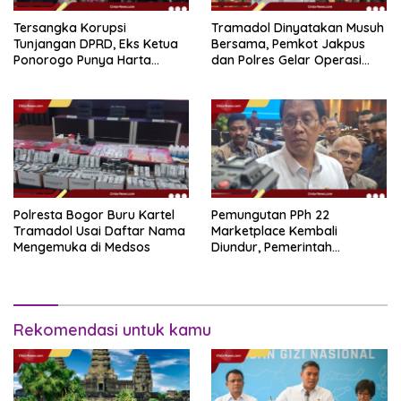
Tersangka Korupsi
Tramadol Dinyatakan Musuh
Tunjangan DPRD, Eks Ketua
Bersama, Pemkot Jakpus
Ponorogo Punya Harta
dan Polres Gelar Operasi
Bersih Rp 2,2 Miliar
Terpadu
Polresta Bogor Buru Kartel
Pemungutan PPh 22
Tramadol Usai Daftar Nama
Marketplace Kembali
Mengemuka di Medsos
Diundur, Pemerintah
Tetapkan 1 November 2026
Rekomendasi untuk kamu