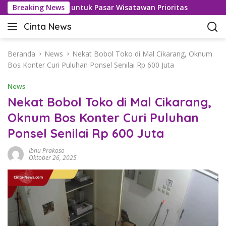
L
n Bebas Visa untuk Pasar Wisatawan Prioritas
Breaking News
Kasus K
a
Cinta News
n
C
g
i
s
n
Beranda
News
Nekat Bobol Toko di Mal Cikarang, Oknum
u
t
Bos Konter Curi Puluhan Ponsel Senilai Rp 600 Juta
n
a
g
News
N
k
e
Nekat Bobol Toko di Mal Cikarang,
e
w
Oknum Bos Konter Curi Puluhan
k
s
o
Ponsel Senilai Rp 600 Juta
–
n
K
t
Ibnu Prakoso
a
Oktober 26, 2025
e
b
n
a
r
T
e
r