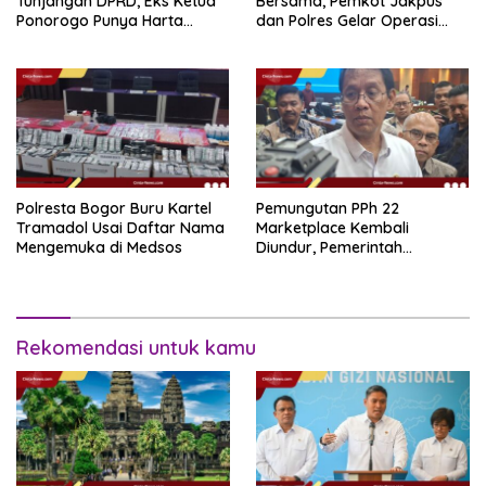
Tunjangan DPRD, Eks Ketua
Bersama, Pemkot Jakpus
Ponorogo Punya Harta
dan Polres Gelar Operasi
Bersih Rp 2,2 Miliar
Terpadu
Polresta Bogor Buru Kartel
Pemungutan PPh 22
Tramadol Usai Daftar Nama
Marketplace Kembali
Mengemuka di Medsos
Diundur, Pemerintah
Tetapkan 1 November 2026
Rekomendasi untuk kamu