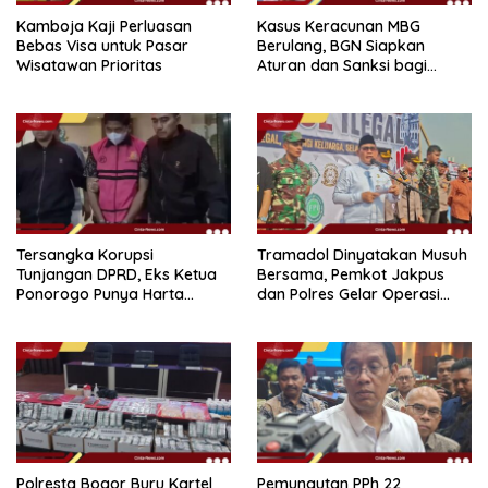
Kamboja Kaji Perluasan
Kasus Keracunan MBG
Bebas Visa untuk Pasar
Berulang, BGN Siapkan
Wisatawan Prioritas
Aturan dan Sanksi bagi
Dapur Naka
Tersangka Korupsi
Tramadol Dinyatakan Musuh
Tunjangan DPRD, Eks Ketua
Bersama, Pemkot Jakpus
Ponorogo Punya Harta
dan Polres Gelar Operasi
Bersih Rp 2,2 Miliar
Terpadu
Polresta Bogor Buru Kartel
Pemungutan PPh 22