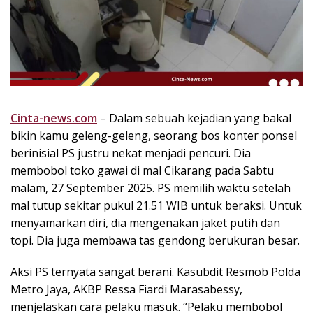
k
i
n
i
,
P
e
n
Cinta-news.com
– Dalam sebuah kejadian yang bakal
u
bikin kamu geleng-geleng, seorang bos konter ponsel
h
berinisial PS justru nekat menjadi pencuri. Dia
I
membobol toko gawai di mal Cikarang pada Sabtu
n
malam, 27 September 2025. PS memilih waktu setelah
s
mal tutup sekitar pukul 21.51 WIB untuk beraksi. Untuk
p
menyamarkan diri, dia mengenakan jaket putih dan
i
r
topi. Dia juga membawa tas gendong berukuran besar.
a
s
Aksi PS ternyata sangat berani. Kasubdit Resmob Polda
i
Metro Jaya, AKBP Ressa Fiardi Marasabessy,
!
menjelaskan cara pelaku masuk. “Pelaku membobol