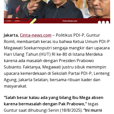
k
i
n
i
,
P
Jakarta,
Cinta-news.com
– Politikus PDI-P, Guntur
e
Romli, membantah keras isu bahwa Ketua Umum PDI-P
n
u
Megawati Soekarnoputri sengaja mangkir dari upacara
h
Hari Ulang Tahun (HUT) RI ke-80 di Istana Merdeka
I
karena ada masalah dengan Presiden Prabowo
n
Subianto. Faktanya, Megawati justru sibuk memimpin
s
upacara kemerdekaan di Sekolah Partai PDI-P, Lenteng
p
Agung, Jakarta Selatan, bersama ribuan kader dan
i
masyarakat.
r
a
“Salah besar kalau ada yang bilang Ibu Mega absen
s
i
karena bermasalah dengan Pak Prabowo,”
tegas
!
Guntur saat dihubungi Senin (18/8/2025).
“Ini murni