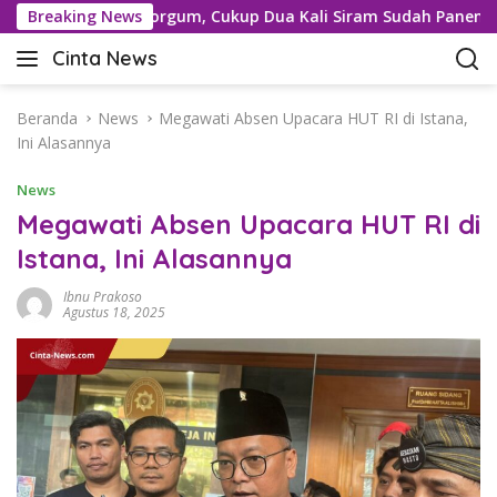
L
istis dengan Sorgum, Cukup Dua Kali Siram Sudah Panen
Breaking News
a
Cinta News
n
C
g
i
s
n
Beranda
News
Megawati Absen Upacara HUT RI di Istana,
u
t
Ini Alasannya
n
a
g
News
N
k
e
Megawati Absen Upacara HUT RI di
e
w
Istana, Ini Alasannya
k
s
o
–
Ibnu Prakoso
n
K
Agustus 18, 2025
t
a
e
b
n
a
r
T
e
r