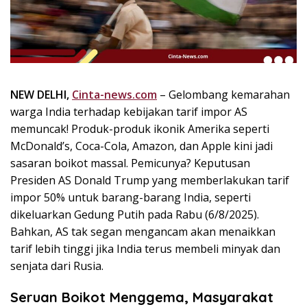
k
i
n
i
,
P
NEW DELHI,
Cinta-news.com
– Gelombang kemarahan
e
warga India terhadap kebijakan tarif impor AS
n
u
memuncak! Produk-produk ikonik Amerika seperti
h
McDonald’s, Coca-Cola, Amazon, dan Apple kini jadi
I
sasaran boikot massal. Pemicunya? Keputusan
n
Presiden AS Donald Trump yang memberlakukan tarif
s
impor 50% untuk barang-barang India, seperti
p
dikeluarkan Gedung Putih pada Rabu (6/8/2025).
i
Bahkan, AS tak segan mengancam akan menaikkan
r
tarif lebih tinggi jika India terus membeli minyak dan
a
s
senjata dari Rusia.
i
!
Seruan Boikot Menggema, Masyarakat