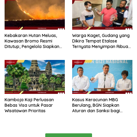
Kebakaran Hutan Meluas,
Warga Kaget, Gudang yang
Kawasan Bromo Resmi
Dikira Tempat Etalase
Ditutup; Pengelola Siapkan
Ternyata Menyimpan Ribuan
Skema Refund
Botol Miras
Kamboja Kaji Perluasan
Kasus Keracunan MBG
Bebas Visa untuk Pasar
Berulang, BGN Siapkan
Wisatawan Prioritas
Aturan dan Sanksi bagi
Dapur Naka