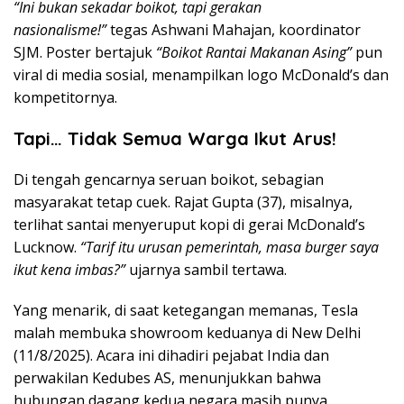
“Ini bukan sekadar boikot, tapi gerakan
nasionalisme!”
tegas Ashwani Mahajan, koordinator
SJM. Poster bertajuk
“Boikot Rantai Makanan Asing”
pun
viral di media sosial, menampilkan logo McDonald’s dan
kompetitornya.
Tapi… Tidak Semua Warga Ikut Arus!
Di tengah gencarnya seruan boikot, sebagian
masyarakat tetap cuek. Rajat Gupta (37), misalnya,
terlihat santai menyeruput kopi di gerai McDonald’s
Lucknow.
“Tarif itu urusan pemerintah, masa burger saya
ikut kena imbas?”
ujarnya sambil tertawa.
Yang menarik, di saat ketegangan memanas, Tesla
malah membuka showroom keduanya di New Delhi
(11/8/2025). Acara ini dihadiri pejabat India dan
perwakilan Kedubes AS, menunjukkan bahwa
hubungan dagang kedua negara masih punya