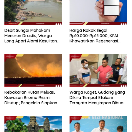
Debit Sungai Mahakam
Harga Rokok Ilegal
Menurun Drastis, Warga
Rp10.000-Rp15.000, KPAI
Long Apari Alami Kesulitan
Khawatirkan Regenerasi
Akses Logistik
Konsumen Anak
Kebakaran Hutan Meluas,
Warga Kaget, Gudang yang
Kawasan Bromo Resmi
Dikira Tempat Etalase
Ditutup; Pengelola Siapkan
Ternyata Menyimpan Ribuan
Skema Refund
Botol Miras