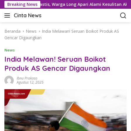
L
enurun Drastis, Warga Long Apari Alami Kesulitan Akses Logis
Breaking News
a
Cinta News
n
C
g
i
s
n
Beranda
News
India Melawan! Seruan Boikot Produk AS
u
t
Gencar Digaungkan
n
a
g
News
N
k
e
India Melawan! Seruan Boikot
e
w
Produk AS Gencar Digaungkan
k
s
o
–
Ibnu Prakoso
n
K
Agustus 12, 2025
t
a
e
b
n
a
r
T
e
r