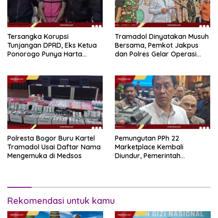
Tersangka Korupsi
Tramadol Dinyatakan Musuh
Tunjangan DPRD, Eks Ketua
Bersama, Pemkot Jakpus
Ponorogo Punya Harta
dan Polres Gelar Operasi
Bersih Rp 2,2 Miliar
Terpadu
Polresta Bogor Buru Kartel
Pemungutan PPh 22
Tramadol Usai Daftar Nama
Marketplace Kembali
Mengemuka di Medsos
Diundur, Pemerintah
Tetapkan 1 November 2026
Rekomendasi untuk kamu