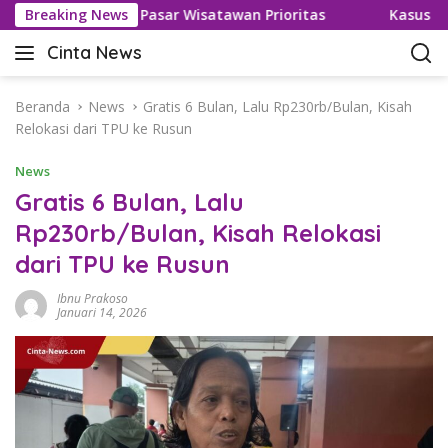
L
 Visa untuk Pasar Wisatawan Prioritas
Breaking News
Kasus Keracuna
a
Cinta News
n
C
g
i
s
n
Beranda
News
Gratis 6 Bulan, Lalu Rp230rb/Bulan, Kisah
u
t
Relokasi dari TPU ke Rusun
n
a
g
News
N
k
e
Gratis 6 Bulan, Lalu
e
w
Rp230rb/Bulan, Kisah Relokasi
k
s
o
dari TPU ke Rusun
–
n
K
t
Ibnu Prakoso
a
Januari 14, 2026
e
b
n
a
r
T
e
r