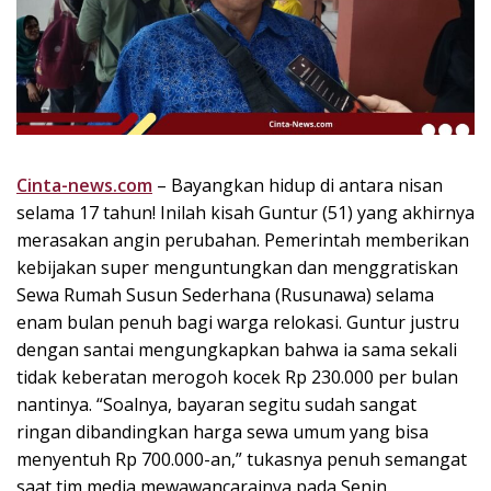
k
i
n
i
,
P
e
n
Cinta-news.com
– Bayangkan hidup di antara nisan
u
selama 17 tahun! Inilah kisah Guntur (51) yang akhirnya
h
merasakan angin perubahan. Pemerintah memberikan
I
kebijakan super menguntungkan dan menggratiskan
n
Sewa Rumah Susun Sederhana (Rusunawa) selama
s
enam bulan penuh bagi warga relokasi. Guntur justru
p
dengan santai mengungkapkan bahwa ia sama sekali
i
r
tidak keberatan merogoh kocek Rp 230.000 per bulan
a
nantinya. “Soalnya, bayaran segitu sudah sangat
s
ringan dibandingkan harga sewa umum yang bisa
i
menyentuh Rp 700.000-an,” tukasnya penuh semangat
!
saat tim media mewawancarainya pada Senin