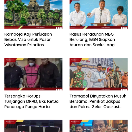
Kamboja Kaji Perluasan
Kasus Keracunan MBG
Bebas Visa untuk Pasar
Berulang, BGN Siapkan
Wisatawan Prioritas
Aturan dan Sanksi bagi
Dapur Naka
Tersangka Korupsi
Tramadol Dinyatakan Musuh
Tunjangan DPRD, Eks Ketua
Bersama, Pemkot Jakpus
Ponorogo Punya Harta
dan Polres Gelar Operasi
Bersih Rp 2,2 Miliar
Terpadu