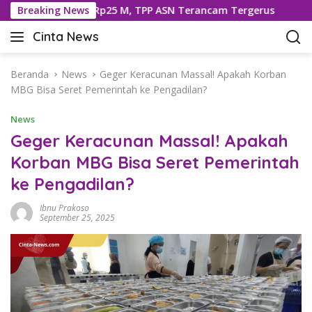
L
ng Dipotong Rp25 M, TPP ASN Terancam Tergerus
Breaking News
593 K
a
Cinta News
n
C
g
i
s
n
Beranda
News
Geger Keracunan Massal! Apakah Korban
u
t
MBG Bisa Seret Pemerintah ke Pengadilan?
n
a
g
News
N
k
e
Geger Keracunan Massal! Apakah
e
w
Korban MBG Bisa Seret Pemerintah
k
s
o
ke Pengadilan?
–
n
K
t
Ibnu Prakoso
a
September 25, 2025
e
b
n
a
r
T
e
r