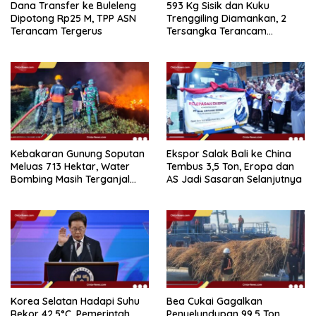
Dana Transfer ke Buleleng
593 Kg Sisik dan Kuku
Dipotong Rp25 M, TPP ASN
Trenggiling Diamankan, 2
Terancam Tergerus
Tersangka Terancam
Hukuman 15 Tahun Penjara
Kebakaran Gunung Soputan
Ekspor Salak Bali ke China
Meluas 713 Hektar, Water
Tembus 3,5 Ton, Eropa dan
Bombing Masih Terganjal
AS Jadi Sasaran Selanjutnya
Prosedur
Korea Selatan Hadapi Suhu
Bea Cukai Gagalkan
Rekor 42,5°C, Pemerintah
Penyelundupan 99,5 Ton