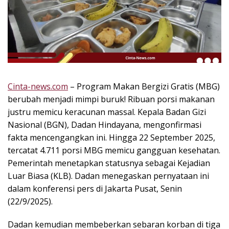
k
i
n
i
,
P
e
n
Cinta-news.com
– Program Makan Bergizi Gratis (MBG)
u
berubah menjadi mimpi buruk! Ribuan porsi makanan
h
justru memicu keracunan massal. Kepala Badan Gizi
I
Nasional (BGN), Dadan Hindayana, mengonfirmasi
n
fakta mencengangkan ini. Hingga 22 September 2025,
s
tercatat 4.711 porsi MBG memicu gangguan kesehatan.
p
Pemerintah menetapkan statusnya sebagai Kejadian
i
r
Luar Biasa (KLB). Dadan menegaskan pernyataan ini
a
dalam konferensi pers di Jakarta Pusat, Senin
s
(22/9/2025).
i
!
Dadan kemudian membeberkan sebaran korban di tiga