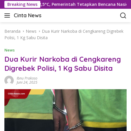
L
Suhu Rekor 42,5°C, Pemerintah Tetapkan Bencana Nasional
Breaking News
a
Cinta News
n
C
g
i
s
n
Beranda
News
Dua Kurir Narkoba di Cengkareng Digrebek
u
t
Polisi, 1 Kg Sabu Disita
n
a
g
News
N
k
e
Dua Kurir Narkoba di Cengkareng
e
w
Digrebek Polisi, 1 Kg Sabu Disita
k
s
o
–
Ibnu Prakoso
n
K
Juni 24, 2025
t
a
e
b
n
a
r
T
e
r