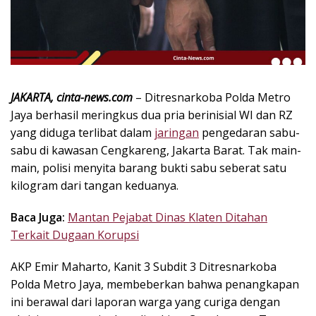
k
i
n
i
,
P
JAKARTA, cinta-news.com
– Ditresnarkoba Polda Metro
e
Jaya berhasil meringkus dua pria berinisial WI dan RZ
n
u
yang diduga terlibat dalam
jaringan
pengedaran sabu-
h
sabu di kawasan Cengkareng, Jakarta Barat. Tak main-
I
main, polisi menyita barang bukti sabu seberat satu
n
kilogram dari tangan keduanya.
s
p
Baca Juga:
Mantan Pejabat Dinas Klaten Ditahan
i
Terkait Dugaan Korupsi
r
a
AKP Emir Maharto, Kanit 3 Subdit 3 Ditresnarkoba
s
Polda Metro Jaya, membeberkan bahwa penangkapan
i
ini berawal dari laporan warga yang curiga dengan
!