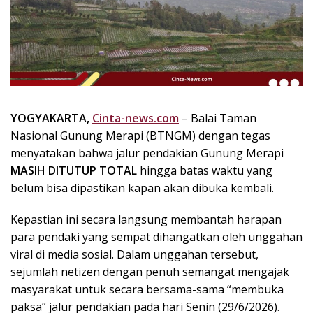
k
i
n
i
,
P
e
n
YOGYAKARTA,
Cinta-news.com
– Balai Taman
u
Nasional Gunung Merapi (BTNGM) dengan tegas
h
menyatakan bahwa jalur pendakian Gunung Merapi
I
MASIH DITUTUP TOTAL
hingga batas waktu yang
n
belum bisa dipastikan kapan akan dibuka kembali.
s
p
Kepastian ini secara langsung membantah harapan
i
para pendaki yang sempat dihangatkan oleh unggahan
r
a
viral di media sosial. Dalam unggahan tersebut,
s
sejumlah netizen dengan penuh semangat mengajak
i
masyarakat untuk secara bersama-sama “membuka
!
paksa” jalur pendakian pada hari Senin (29/6/2026).