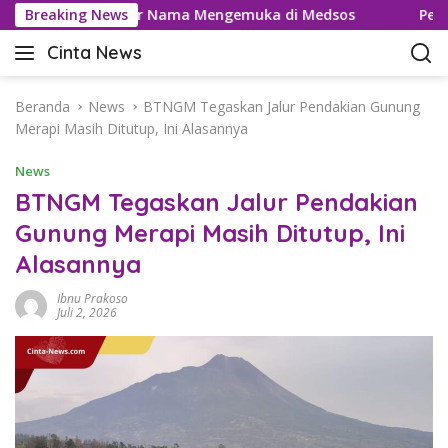
L
l Usai Daftar Nama Mengemuka di Medsos
Breaking News
Pemungutan 
a
Cinta News
n
C
g
i
s
n
Beranda
News
BTNGM Tegaskan Jalur Pendakian Gunung
u
t
Merapi Masih Ditutup, Ini Alasannya
n
a
g
News
N
k
e
BTNGM Tegaskan Jalur Pendakian
e
w
Gunung Merapi Masih Ditutup, Ini
k
s
o
Alasannya
–
n
K
t
Ibnu Prakoso
a
Juli 2, 2026
e
b
n
a
r
T
e
r