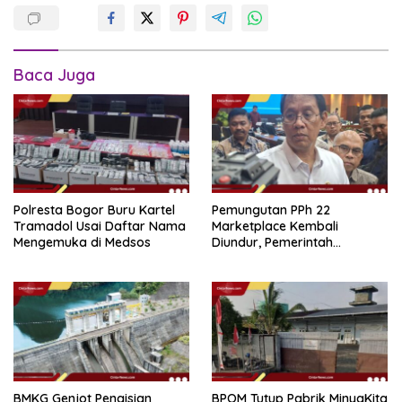
Baca Juga
Polresta Bogor Buru Kartel
Pemungutan PPh 22
Tramadol Usai Daftar Nama
Marketplace Kembali
Mengemuka di Medsos
Diundur, Pemerintah
Tetapkan 1 November 2026
BMKG Genjot Pengisian
BPOM Tutup Pabrik MinyaKita