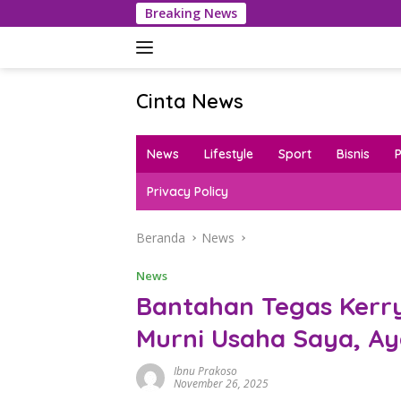
Langsung
Breaking News
P
ke
konten
Cinta News
Cinta
News
News
Lifestyle
Sport
Bisnis
–
Kabar
Privacy Policy
Terkini,
Penuh
Beranda
News
Inspirasi!
News
Bantahan Tegas Kerry
Murni Usaha Saya, Aya
Ibnu Prakoso
November 26, 2025