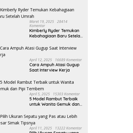
Maret 19, 2025
28414
Komentar
Kimberly Ryder Temukan
Kebahagiaan Baru Setelah
Umrah
April 12, 2025
16689 Komentar
Cara Ampuh Atasi Gugup
Saat Interview Kerja
April 5, 2025
15303 Komentar
5 Model Rambut Terbaik
untuk Wanita Gemuk dan
Pipi Tembem
April 11, 2025
13222 Komentar