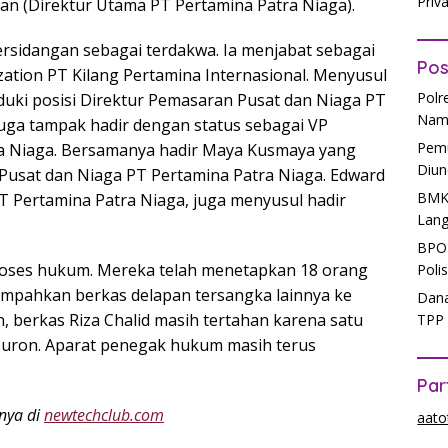
Priv
aan (Direktur Utama PT Pertamina Patra Niaga).
ersidangan sebagai terdakwa. Ia menjabat sebagai
Pos
zation PT Kilang Pertamina Internasional. Menyusul
Polr
ki posisi Direktur Pemasaran Pusat dan Niaga PT
Nam
uga tampak hadir dengan status sebagai VP
Pemu
ra Niaga. Bersamanya hadir Maya Kusmaya yang
Diun
usat dan Niaga PT Pertamina Patra Niaga. Edward
BMKG
T Pertamina Patra Niaga, juga menyusul hadir
Lang
BPOM
roses hukum. Mereka telah menetapkan 18 orang
Poli
limpahkan berkas delapan tersangka lainnya ke
Dana
, berkas Riza Chalid masih tertahan karena satu
TPP 
s buron. Aparat penegak hukum masih terus
Par
anya di
newtechclub.com
aato