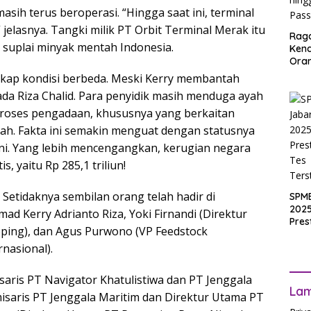
ih terus beroperasi. “Hingga saat ini, terminal
 jelasnya. Tangki milik PT Orbit Terminal Merak itu
Rag
suplai minyak mentah Indonesia.
Ken
Ora
Muri
kap kondisi berbeda. Meski Kerry membantah
SPM
da Riza Chalid. Para penyidik masih menduga ayah
Jak
2025
i proses pengadaan, khususnya yang berkaitan
Inpu
h. Fakta ini semakin menguat dengan statusnya
hing
ni. Yang lebih mencengangkan, kerugian negara
Pas
, yaitu Rp 285,1 triliun!
. Setidaknya sembilan orang telah hadir di
SPM
2025
d Kerry Adrianto Riza, Yoki Firnandi (Direktur
Pres
pping), dan Agus Purwono (VP Feedstock
Waji
Ters
nasional).
aris PT Navigator Khatulistiwa dan PT Jenggala
La
isaris PT Jenggala Maritim dan Direktur Utama PT