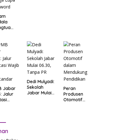
am
dala
ngtua
d Terkait
B
arta
: Salah
t Data
ga Lupa
sword
Dedi Mulyadi:
Sekolah
B Jabar
Peran
Jabar Mulai
: Jalur
Produsen
06.30, Tanpa
tasi
Otomotif
PR
b Tes
dalam
tandar
Mendukung
Pendidikan
man