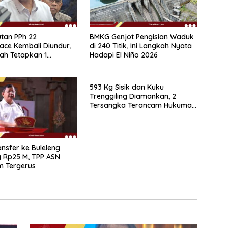
tan PPh 22
BMKG Genjot Pengisian Waduk
ace Kembali Diundur,
di 240 Titik, Ini Langkah Nyata
ah Tetapkan 1
Hadapi El Niño 2026
r 2026
593 Kg Sisik dan Kuku
Trenggiling Diamankan, 2
Tersangka Terancam Hukuman
15 Tahun Penjara
nsfer ke Buleleng
 Rp25 M, TPP ASN
m Tergerus