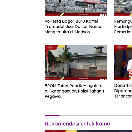
Polresta Bogor Buru Kartel
Pemungu
Tramadol Usai Daftar Nama
Marketpl
Mengemuka di Medsos
Pemerint
Novembe
Dana Tra
BPOM Tutup Pabrik MinyaKita
Dipotong
di Karanganyar, Polisi Tahan 1
Teranca
Pegawai
Rekomendasi untuk kamu