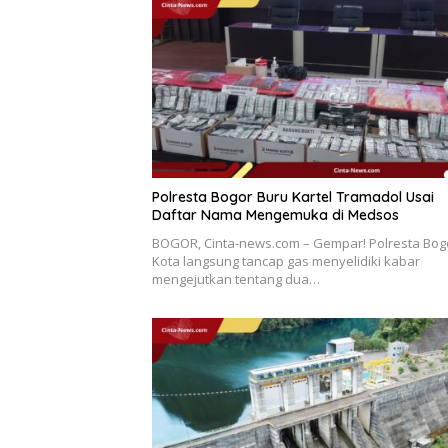
Polresta Bogor Buru Kartel Tramadol Usai
Daftar Nama Mengemuka di Medsos
BOGOR, Cinta-news.com – Gempar! Polresta Bog
Kota langsung tancap gas menyelidiki kabar
mengejutkan tentang dua…