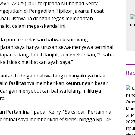
(25/11/2025) lalu, terpidana Muhamad Kerry
ejutkan di Pengadilan Tipikor Jakarta Pusat.
Khatulistiwa, ia dengan tegas membantah
alid, dalam mega-skandal ini.
 Ia pun menjelaskan bahwa bisnis yang
egiatan saya hanya urusan sewa-menyewa terminal
apan sidang. Lebih lanjut, ia menekankan, “Usaha
kali tidak melibatkan ayah saya.”
Rec
mbantah tudingan bahwa tangki minyaknya tidak
laim fasilitasnya memberikan keuntungan besar.
sidangan menyebutkan bahwa kilang miliknya
ra.
n Pertamina,” papar Kerry. “Saksi dari Pertamina
rminal saya memberikan efisiensi hingga Rp 145