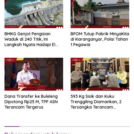
BMKG Genjot Pengisian
BPOM Tutup Pabrik MinyaKita
Waduk di 240 Titik, Ini
di Karanganyar, Polisi Tahan
Langkah Nyata Hadapi El
1 Pegawai
Niño 2026
Dana Transfer ke Buleleng
593 Kg Sisik dan Kuku
Dipotong Rp25 M, TPP ASN
Trenggiling Diamankan, 2
Terancam Tergerus
Tersangka Terancam
Hukuman 15 Tahun Penjara