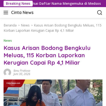
L
 Tramadol Usai Daftar Nama Mengemuka di Medsos
Breaking News
Pem
a
Cinta News
n
C
g
i
s
n
Beranda
News
Kasus Arisan Bodong Bengkulu Meluas, 115
u
t
Korban Laporkan Kerugian Capai Rp 4,1 Miliar
n
a
g
News
N
k
e
Kasus Arisan Bodong Bengkulu
e
w
Meluas, 115 Korban Laporkan
k
s
o
Kerugian Capai Rp 4,1 Miliar
–
n
K
t
Ibnu Prakoso
a
Juni 30, 2026
e
b
n
a
r
T
e
r