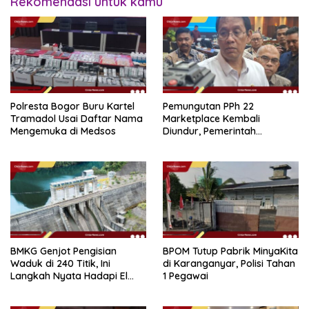
Rekomendasi untuk kamu
Polresta Bogor Buru Kartel
Pemungutan PPh 22
Tramadol Usai Daftar Nama
Marketplace Kembali
Mengemuka di Medsos
Diundur, Pemerintah
Tetapkan 1 November 2026
BMKG Genjot Pengisian
BPOM Tutup Pabrik MinyaKita
Waduk di 240 Titik, Ini
di Karanganyar, Polisi Tahan
Langkah Nyata Hadapi El
1 Pegawai
Niño 2026