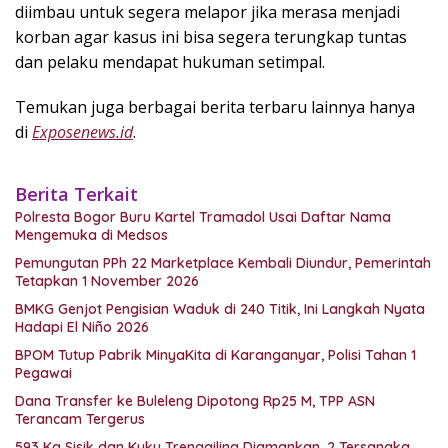
diimbau untuk segera melapor jika merasa menjadi
korban agar kasus ini bisa segera terungkap tuntas
dan pelaku mendapat hukuman setimpal.
Temukan juga berbagai berita terbaru lainnya hanya
di
Exposenews.id
.
Berita Terkait
Polresta Bogor Buru Kartel Tramadol Usai Daftar Nama
Mengemuka di Medsos
Pemungutan PPh 22 Marketplace Kembali Diundur, Pemerintah
Tetapkan 1 November 2026
BMKG Genjot Pengisian Waduk di 240 Titik, Ini Langkah Nyata
Hadapi El Niño 2026
BPOM Tutup Pabrik MinyaKita di Karanganyar, Polisi Tahan 1
Pegawai
Dana Transfer ke Buleleng Dipotong Rp25 M, TPP ASN
Terancam Tergerus
593 Kg Sisik dan Kuku Trenggiling Diamankan, 2 Tersangka