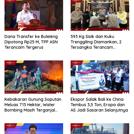
Dana Transfer ke Buleleng
593 Kg Sisik dan Kuku
Dipotong Rp25 M, TPP ASN
Trenggiling Diamankan, 2
Terancam Tergerus
Tersangka Terancam
Hukuman 15 Tahun Penjara
Kebakaran Gunung Soputan
Ekspor Salak Bali ke China
Meluas 713 Hektar, Water
Tembus 3,5 Ton, Eropa dan
Bombing Masih Terganjal
AS Jadi Sasaran Selanjutnya
Prosedur