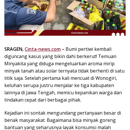
k
i
n
i
,
P
e
n
SRAGEN,
Cinta-news.com
–
Bumi pertiwi kembali
u
diguncang kasus yang bikin dahi berkerut! Temuan
h
Minyakita yang diduga mengeluarkan aroma mirip
I
minyak tanah atau solar ternyata tidak berhenti di satu
n
titik saja. Setelah pertama kali mencuat di Wonogiri,
s
keluhan serupa justru menjalar ke tiga kabupaten
p
lainnya di Jawa Tengah, memicu kepanikan warga dan
i
r
tindakan cepat dari berbagai pihak.
a
s
Kejadian ini sontak mengundang pertanyaan besar di
i
benak masyarakat. Bagaimana bisa minyak goreng
!
bantuan yang seharusnya layak konsumsi malah