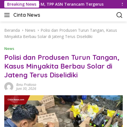
L
otong Rp25 M, TPP ASN Terancam Tergerus
Breaking News
593 Kg Sisi
a
Cinta News
n
C
g
i
s
n
Beranda
News
Polisi dan Produsen Turun Tangan, Kasus
u
t
Minyakita Berbau Solar di Jateng Terus Diselidiki
n
a
g
News
N
k
e
Polisi dan Produsen Turun Tangan,
e
w
Kasus Minyakita Berbau Solar di
k
s
o
Jateng Terus Diselidiki
–
n
K
t
Ibnu Prakoso
a
Juni 30, 2026
e
b
n
a
r
T
e
r