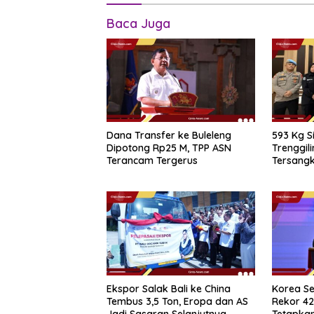
Baca Juga
Dana Transfer ke Buleleng
593 Kg S
Dipotong Rp25 M, TPP ASN
Trenggil
Terancam Tergerus
Tersang
15 Tahun
Ekspor Salak Bali ke China
Korea Se
Tembus 3,5 Ton, Eropa dan AS
Rekor 42
Jadi Sasaran Selanjutnya
Tetapkan