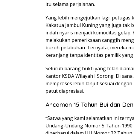
itu selama perjalanan.
Yang lebih mengejutkan lagi, petuga
Kakatua Jambul Kuning yang juga tak 
indah nyaris menjadi komoditas gelap.
melakukan pemeriksaan canggih mengg
buruh pelabuhan. Ternyata, mereka me
keranjang tanpa identitas pemilik yang j
Seluruh barang bukti yang telah diam
kantor KSDA Wilayah I Sorong. Di sana
memproses lebih lanjut sesuai dengan 
patut diapresiasi.
Ancaman 15 Tahun Bui dan Dend
“Satwa yang kami selamatkan ini terny
Undang-Undang Nomor 5 Tahun 1990 te
diperbarui dalam UU Nomor 32 Tahun 