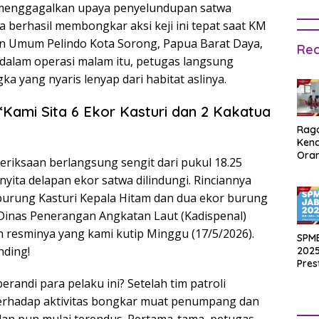
a menggagalkan upaya penyelundupan satwa
berhasil membongkar aksi keji ini tepat saat KM
 Umum Pelindo Kota Sorong, Papua Barat Daya,
Rec
, dalam operasi malam itu, petugas langsung
 yang nyaris lenyap dari habitat aslinya.
Kami Sita 6 Ekor Kasturi dan 2 Kakatua
Rag
Ken
Ora
riksaan berlangsung sengit dari pukul 18.25
Muri
nyita delapan ekor satwa dilindungi. Rinciannya
SPM
Jak
urung Kasturi Kepala Hitam dan dua ekor burung
2025
 Dinas Penerangan Angkatan Laut (Kadispenal)
Inpu
hing
resminya yang kami kutip Minggu (17/5/2026).
SPM
Pas
nding!
2025
Pres
Waji
andi para pelaku ini? Setelah tim patroli
Ters
erhadap aktivitas bongkar muat penumpang dan