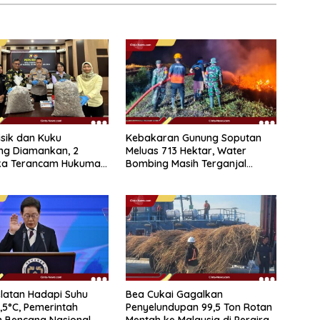
isik dan Kuku
Kebakaran Gunung Soputan
ing Diamankan, 2
Meluas 713 Hektar, Water
ka Terancam Hukuman
Bombing Masih Terganjal
 Penjara
Prosedur
latan Hadapi Suhu
Bea Cukai Gagalkan
,5°C, Pemerintah
Penyelundupan 99,5 Ton Rotan
 Bencana Nasional
Mentah ke Malaysia di Perairan