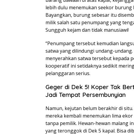
barang bawaan di atas kapal, kejangga
lebih dulu menemukan seekor burung K
Bayangkan, burung sebesar itu disembu
milik salah satu penumpang yang ten
Sungguh kejam dan tidak manusiawi!
“Penumpang tersebut kemudian langsu
satwa yang dilindungi undang-undang. 
menyerahkan satwa tersebut kepada pe
kooperatif ini setidaknya sedikit meri
pelanggaran serius.
Geger di Dek 5! Koper Tak Be
Jadi Tempat Persembunyian
Namun, kejutan belum berakhir di situ.
mereka kembali menemukan lima ekor b
tanpa pemilik. Hewan-hewan malang ini
yang teronggok di Dek 5 kapal. Bisa 