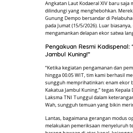
Angkatan Laut Kodaeral XIV baru saj
dilindungi yang menghebohkan. Mereka 
Gunung Dempo bersandar di Pelabuhan
pada Jumat (15/5/2026). Luar biasanya
mengamankan delapan ekor satwa langka
Pengakuan Resmi Kadispenal: “
Jambul Kuning!”
“Ketika kegiatan pengamanan dan peme
hingga 00.05 WIT, tim kami berhasil me
sungguh memprihatinkan: enam ekor b
Kakatua Jambul Kuning,” tegas Kepala
Laksma TNI Tunggul dalam keterangan 
Wah, sungguh temuan yang bikin meri
Lantas, bagaimana gerangan modus oper
melakukan pemeriksaan menyeluruh t