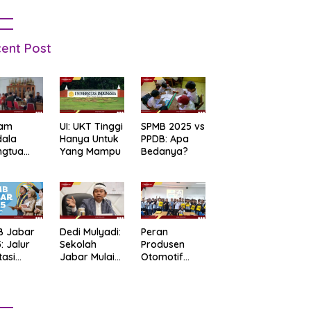
ent Post
am
UI: UKT Tinggi
SPMB 2025 vs
dala
Hanya Untuk
PPDB: Apa
ngtua
Yang Mampu
Bedanya?
d Terkait
B
arta
: Salah
t Data
ga Lupa
B Jabar
Dedi Mulyadi:
Peran
sword
: Jalur
Sekolah
Produsen
tasi
Jabar Mulai
Otomotif
b Tes
06.30, Tanpa
dalam
tandar
PR
Mendukung
Pendidikan