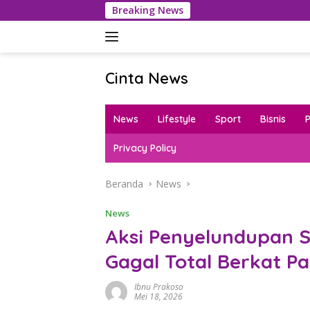
Langsung
Breaking News
Dana Trans
ke
konten
Cinta News
Cinta
News
News
Lifestyle
Sport
Bisnis
–
Kabar
Privacy Policy
Terkini,
Penuh
Beranda
News
Inspirasi!
News
Aksi Penyelundupan S
Gagal Total Berkat Pa
Ibnu Prakoso
Mei 18, 2026