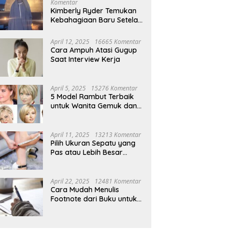
Komentar
Kimberly Ryder Temukan
Kebahagiaan Baru Setelah
Umrah
April 12, 2025
16665 Komentar
Cara Ampuh Atasi Gugup
Saat Interview Kerja
April 5, 2025
15276 Komentar
5 Model Rambut Terbaik
untuk Wanita Gemuk dan
Pipi Tembem
April 11, 2025
13213 Komentar
Pilih Ukuran Sepatu yang
Pas atau Lebih Besar
Simak Tipsnya
April 22, 2025
12481 Komentar
Cara Mudah Menulis
Footnote dari Buku untuk
Pemula