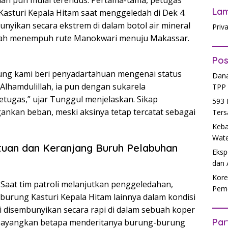
lan pun mulai terendus. Pertama-tama, petugas
La
asturi Kepala Hitam saat menggeledah di Dek 4.
nyikan secara ekstrem di dalam botol air mineral
Priv
gah menempuh rute Manokwari menuju Makassar.
Pos
ng kami beri penyadartahuan mengenai status
Dana
Alhamdulillah, ia pun dengan sukarela
TPP 
tugas,” ujar Tunggul menjelaskan. Sikap
593 
ngankan beban, meski aksinya tetap tercatat sebagai
Ters
Keba
Wate
rtuan dan Keranjang Buruh Pelabuhan
Eksp
dan 
Kore
 Saat tim patroli melanjutkan penggeledahan,
Peme
urung Kasturi Kepala Hitam lainnya dalam kondisi
 disembunyikan secara rapi di dalam sebuah koper
Par
dibayangkan betapa menderitanya burung-burung