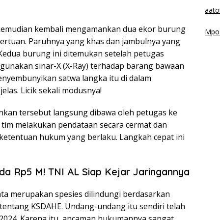
aato
s kemudian kembali mengamankan dua ekor burung
Mpos
bertuan. Paruhnya yang khas dan jambulnya yang
 Kedua burung ini ditemukan setelah petugas
unakan sinar-X (X-Ray) terhadap barang bawaan
nyembunyikan satwa langka itu di dalam
elas. Licik sekali modusnya!
ankan tersebut langsung dibawa oleh petugas ke
, tim melakukan pendataan secara cermat dan
ketentuan hukum yang berlaku. Langkah cepat ini
a Rp5 M! TNI AL Siap Kejar Jaringannya
ata merupakan spesies dilindungi berdasarkan
ntang KSDAHE. Undang-undang itu sendiri telah
2024. Karena itu, ancaman hukumannya sangat