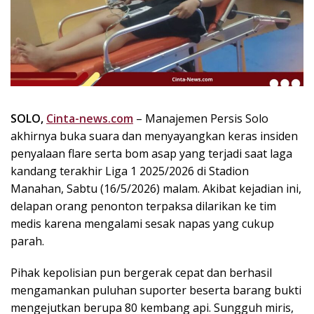
k
i
n
i
,
P
e
n
SOLO,
Cinta-news.com
– Manajemen Persis Solo
u
akhirnya buka suara dan menyayangkan keras insiden
h
penyalaan flare serta bom asap yang terjadi saat laga
I
kandang terakhir Liga 1 2025/2026 di Stadion
n
Manahan, Sabtu (16/5/2026) malam. Akibat kejadian ini,
s
delapan orang penonton terpaksa dilarikan ke tim
p
medis karena mengalami sesak napas yang cukup
i
r
parah.
a
s
Pihak kepolisian pun bergerak cepat dan berhasil
i
mengamankan puluhan suporter beserta barang bukti
!
mengejutkan berupa 80 kembang api. Sungguh miris,