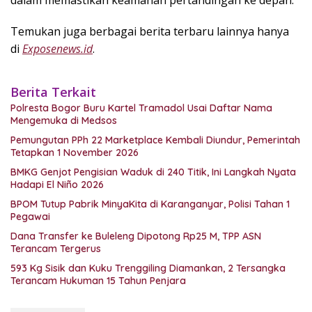
dalam memastikan keamanan pertandingan ke depan.
Temukan juga berbagai berita terbaru lainnya hanya
di
Exposenews.id
.
Berita Terkait
Polresta Bogor Buru Kartel Tramadol Usai Daftar Nama
Mengemuka di Medsos
Pemungutan PPh 22 Marketplace Kembali Diundur, Pemerintah
Tetapkan 1 November 2026
BMKG Genjot Pengisian Waduk di 240 Titik, Ini Langkah Nyata
Hadapi El Niño 2026
BPOM Tutup Pabrik MinyaKita di Karanganyar, Polisi Tahan 1
Pegawai
Dana Transfer ke Buleleng Dipotong Rp25 M, TPP ASN
Terancam Tergerus
593 Kg Sisik dan Kuku Trenggiling Diamankan, 2 Tersangka
Terancam Hukuman 15 Tahun Penjara