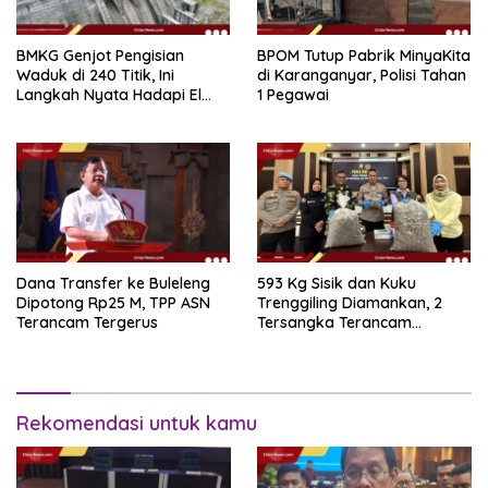
BMKG Genjot Pengisian
BPOM Tutup Pabrik MinyaKita
Waduk di 240 Titik, Ini
di Karanganyar, Polisi Tahan
Langkah Nyata Hadapi El
1 Pegawai
Niño 2026
Dana Transfer ke Buleleng
593 Kg Sisik dan Kuku
Dipotong Rp25 M, TPP ASN
Trenggiling Diamankan, 2
Terancam Tergerus
Tersangka Terancam
Hukuman 15 Tahun Penjara
Rekomendasi untuk kamu