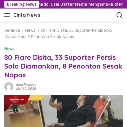
L
ru Kartel Tramadol Usai Daftar Nama Mengemuka di Medsos
Breaking News
a
Cinta News
n
C
g
i
s
n
Beranda
News
80 Flare Disita, 33 Suporter Persis Solo
u
t
Diamankan, 8 Penonton Sesak Napas
n
a
g
News
N
k
e
80 Flare Disita, 33 Suporter Persis
e
w
Solo Diamankan, 8 Penonton Sesak
k
s
o
Napas
–
n
K
t
Ibnu Prakoso
a
Mei 19, 2026
e
b
n
a
r
T
e
r