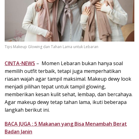
k
i
n
i
,
P
e
Tips Makeup Glowing dan Tahan Lama untuk Lebaran
n
u
CINTA-NEWS
– Momen Lebaran bukan hanya soal
h
memilih outfit terbaik, tetapi juga memperhatikan
I
n
riasan wajah agar tampil maksimal. Makeup dewy look
s
menjadi pilihan tepat untuk tampil glowing,
p
memberikan kesan kulit sehat, lembap, dan bercahaya.
i
Agar makeup dewy tetap tahan lama, ikuti beberapa
r
langkah berikut ini.
a
s
BACA JUGA : 5 Makanan yang Bisa Menambah Berat
i
Badan Janin
!