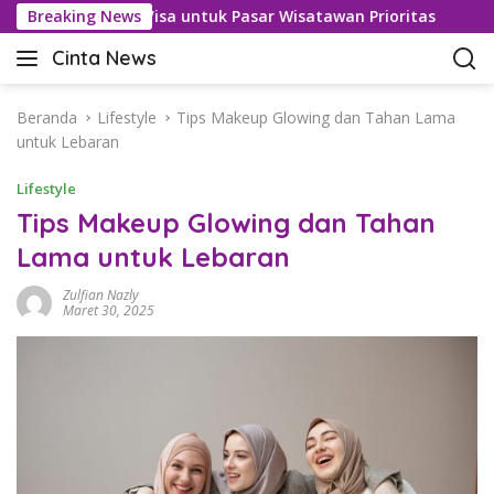
L
asan Bebas Visa untuk Pasar Wisatawan Prioritas
Breaking News
Kasu
a
Cinta News
n
C
g
i
s
n
Beranda
Lifestyle
Tips Makeup Glowing dan Tahan Lama
u
t
untuk Lebaran
n
a
g
Lifestyle
N
k
e
Tips Makeup Glowing dan Tahan
e
w
Lama untuk Lebaran
k
s
o
–
Zulfian Nazly
n
K
Maret 30, 2025
t
a
e
b
n
a
r
T
e
r