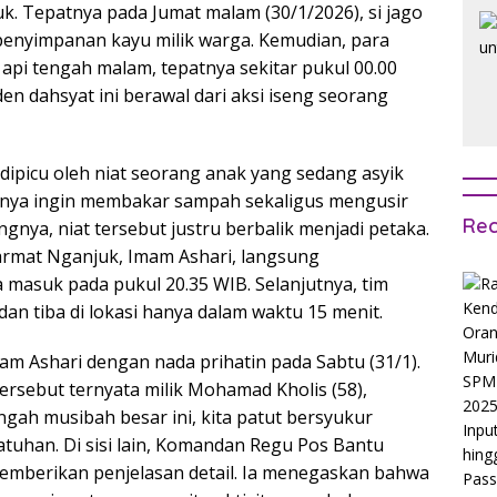
 Tepatnya pada Jumat malam (30/1/2026), si jago
enyimpanan kayu milik warga. Kemudian, para
pi tengah malam, tepatnya sekitar pukul 00.00
den dahsyat ini berawal dari aksi iseng seorang
 dipicu oleh niat seorang anak yang sedang asyik
hanya ingin membakar sampah sekaligus mengusir
Rec
ya, niat tersebut justru berbalik menjadi petaka.
karmat Nganjuk, Imam Ashari, langsung
masuk pada pukul 20.35 WIB. Selanjutnya, tim
an tiba di lokasi hanya dalam waktu 15 menit.
am Ashari dengan nada prihatin pada Sabtu (31/1).
tersebut ternyata milik Mohamad Kholis (58),
gah musibah besar ini, kita patut bersyukur
atuhan. Di sisi lain, Komandan Regu Pos Bantu
mberikan penjelasan detail. Ia menegaskan bahwa