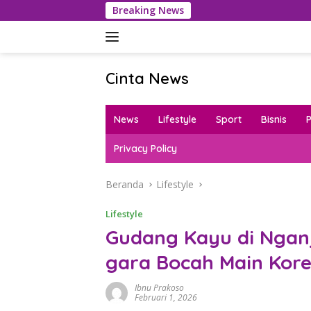
Langsung
Breaking News
P
ke
konten
Cinta News
Cinta
News
News
Lifestyle
Sport
Bisnis
–
Kabar
Privacy Policy
Terkini,
Penuh
Beranda
Lifestyle
Inspirasi!
Lifestyle
Gudang Kayu di Ngan
gara Bocah Main Kore
Ibnu Prakoso
Februari 1, 2026