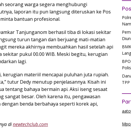
salah seorang warga segera menghubungi
Pos
tnya, laporan itu pun langsung diteruskan ke Pos
Polr
inta bantuan profesional.
Nam
amkar Tanjunganom berhasil tiba di lokasi sekitar
Pemu
Diun
langsung turun tangan dan berjuang mati-matian
ngit mereka akhirnya membuahkan hasil setelah api
BMKG
Lang
ekitar pukul 00.00 WIB. Meski begitu, kerugian
ndarkan lagi.
BPOM
Poli
i, kerugian materiil mencapai puluhan juta rupiah.
Dana
ta,” tutur Dedy menutup penjelasannya. Kisah ini
TPP 
ua tentang bahaya bermain api. Aksi iseng sesaat
ng sangat besar. Oleh karena itu, pengawasan
Par
a dengan benda berbahaya seperti korek api,
aato
Mpos
anya di
newtechclub.com