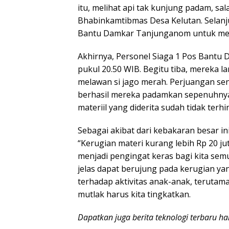
itu, melihat api tak kunjung padam, 
Bhabinkamtibmas Desa Kelutan. Selanju
Bantu Damkar Tanjunganom untuk mem
Akhirnya, Personel Siaga 1 Pos Bantu D
pukul 20.50 WIB. Begitu tiba, mereka 
melawan si jago merah. Perjuangan se
berhasil mereka padamkan sepenuhnya s
materiil yang diderita sudah tidak terhi
Sebagai akibat dari kebakaran besar in
“Kerugian materi kurang lebih Rp 20 ju
menjadi pengingat keras bagi kita sem
jelas dapat berujung pada kerugian ya
terhadap aktivitas anak-anak, terutam
mutlak harus kita tingkatkan.
Dapatkan juga berita teknologi terbaru h