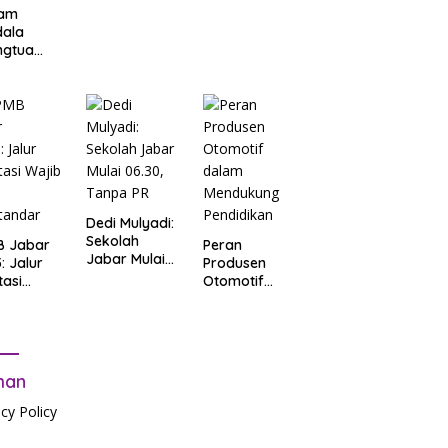
am
dala
ngtua
d Terkait
B
arta
: Salah
t Data
ga Lupa
sword
Dedi Mulyadi:
Sekolah
B Jabar
Peran
Jabar Mulai
: Jalur
Produsen
06.30, Tanpa
tasi
Otomotif
PR
b Tes
dalam
tandar
Mendukung
Pendidikan
man
acy Policy