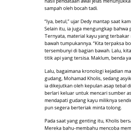
hasil pendataan awal jelas menunjukka
sampah oleh bocah tadi.
“Iya, betul,” ujar Dedy mantap saat k
Selain itu, ia juga mengungkap bahw
Ternyata, material kayu yang terbakar
bawah tumpukannya. “Kita terpaksa bon
tersembunyi di bagian bawah. Lalu, kit
titik api yang tersisa. Maklum, benda 
Lalu, bagaimana kronologi kejadian mala
gudang, Mohamad Kholis, sedang asyik
ia dikejutkan oleh kepulan asap tebal 
berlari keluar untuk mencari sumber as
mendapati gudang kayu miliknya sendir
pun segera berteriak minta tolong.
Pada saat yang genting itu, Kholis be
Mereka bahu-membahu mencoba memada