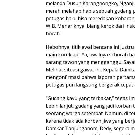
melanda Dusun Karangnongko, Nganjuk.
merah melahap habis sebuah gudang p
petugas baru bisa meredakan kobaran a
WIB. Menariknya, biang kerok dari insi
bocah!
Hebohnya, titik awal bencana ini justru
main korek api. Ya, awalnya si bocah 
sarang tawon yang mengganggu. Sayangn
Melihat situasi gawat ini, Kepala Dam
mengonfirmasi bahwa laporan pertama 
petugas pun langsung bergerak cepat d
“Gudang kayu yang terbakar,” tegas Im
Lebih lanjut, gudang yang jadi korban 
seorang warga setempat. Namun, di ten
karena tidak ada korban jiwa yang berj
Damkar Tanjunganom, Dedy, segera me