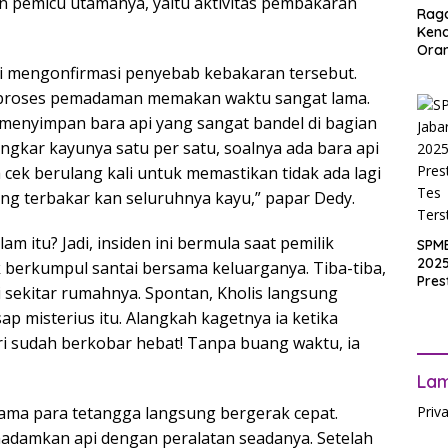
n pemicu utamanya, yaitu aktivitas pembakaran
Rag
Ken
Ora
Muri
ami mengonfirmasi penyebab kebakaran tersebut.
SPM
a proses pemadaman memakan waktu sangat lama.
Jak
 menyimpan bara api yang sangat bandel di bagian
2025
Inpu
gkar kayunya satu per satu, soalnya ada bara api
hing
a cek berulang kali untuk memastikan tidak ada lagi
Pas
yang terbakar kan seluruhnya kayu,” papar Dedy.
m itu? Jadi, insiden ini bermula saat pemilik
SPM
2025
 berkumpul santai bersama keluarganya. Tiba-tiba,
Pres
di sekitar rumahnya. Spontan, Kholis langsung
Waji
ap misterius itu. Alangkah kagetnya ia ketika
Ters
i sudah berkobar hebat! Tanpa buang waktu, ia
La
Priv
rsama para tetangga langsung bergerak cepat.
mkan api dengan peralatan seadanya. Setelah