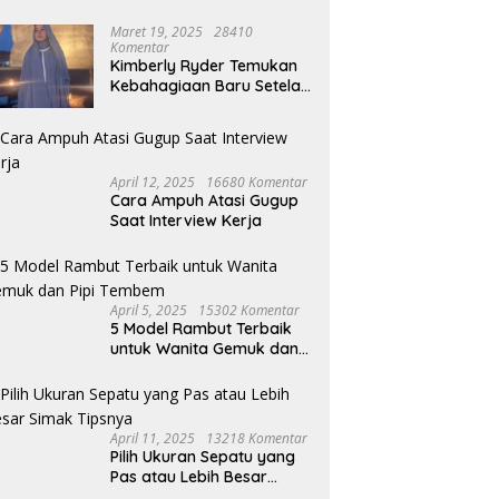
Maret 19, 2025
28410
Komentar
Kimberly Ryder Temukan
Kebahagiaan Baru Setelah
Umrah
April 12, 2025
16680 Komentar
Cara Ampuh Atasi Gugup
Saat Interview Kerja
April 5, 2025
15302 Komentar
5 Model Rambut Terbaik
untuk Wanita Gemuk dan
Pipi Tembem
April 11, 2025
13218 Komentar
Pilih Ukuran Sepatu yang
Pas atau Lebih Besar
Simak Tipsnya