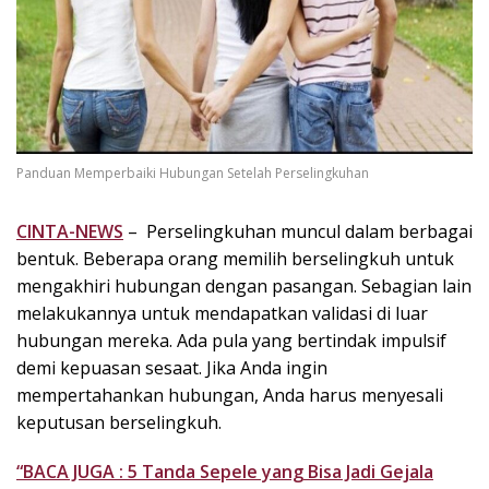
k
i
n
i
,
P
e
Panduan Memperbaiki Hubungan Setelah Perselingkuhan
n
u
h
CINTA-NEWS
– Perselingkuhan muncul dalam berbagai
I
bentuk. Beberapa orang memilih berselingkuh untuk
n
mengakhiri hubungan dengan pasangan. Sebagian lain
s
melakukannya untuk mendapatkan validasi di luar
p
hubungan mereka. Ada pula yang bertindak impulsif
i
demi kepuasan sesaat. Jika Anda ingin
r
mempertahankan hubungan, Anda harus menyesali
a
s
keputusan berselingkuh.
i
!
“BACA JUGA : 5 Tanda Sepele yang Bisa Jadi Gejala