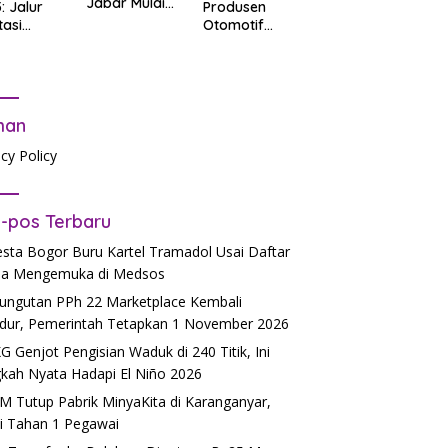
Jabar Mulai
: Jalur
Produsen
06.30, Tanpa
tasi
Otomotif
PR
b Tes
dalam
tandar
Mendukung
Pendidikan
man
acy Policy
-pos Terbaru
esta Bogor Buru Kartel Tramadol Usai Daftar
a Mengemuka di Medsos
ngutan PPh 22 Marketplace Kembali
dur, Pemerintah Tetapkan 1 November 2026
 Genjot Pengisian Waduk di 240 Titik, Ini
kah Nyata Hadapi El Niño 2026
 Tutup Pabrik MinyaKita di Karanganyar,
si Tahan 1 Pegawai