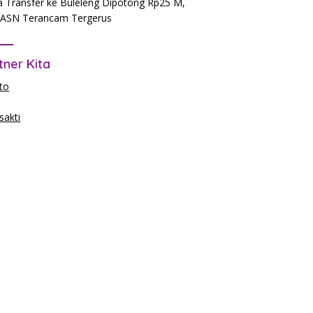
 Transfer ke Buleleng Dipotong Rp25 M,
ASN Terancam Tergerus
tner Kita
to
akti