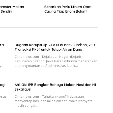
Hamster Makan
Benarkah Perlu Minum Obat
Sendiri
Cacing Tiap Enam Bulan?
ra-
Dugaan Korupsi Rp 24,6 M di Bank Cirebon, 280
Transaksi Fiktif untuk Tutupi Aliran Dana
Cinta-news.com – Kejaksaan Negeri (Kejari)
Kabupaten Cirebon, Jawa Barat akhirnya menetapkan
nya
seorang mantan staf administrasi bank…
agi
Ahli Gizi IPB Bongkar Bahaya Makan Nasi dan Mi
Sekaligus!
Asasi
Cinta-news.com – Tahukah kamu? Kebiasaan
menyantap nasi dan mi dalam satu waktu ternyata
masih sangat…