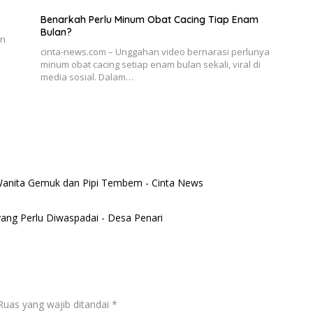
Benarkah Perlu Minum Obat Cacing Tiap Enam
Bulan?
an
cinta-news.com – Unggahan video bernarasi perlunya
minum obat cacing setiap enam bulan sekali, viral di
media sosial. Dalam…
Wanita Gemuk dan Pipi Tembem - Cinta News
n yang Perlu Diwaspadai - Desa Penari
Ruas yang wajib ditandai
*