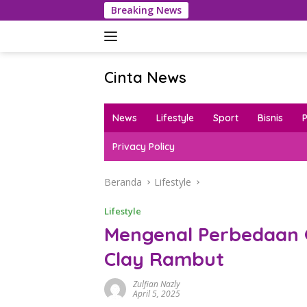
Langsung
Breaking News
P
ke
konten
Cinta News
Cinta
News
News
Lifestyle
Sport
Bisnis
–
Kabar
Privacy Policy
Terkini,
Penuh
Beranda
Lifestyle
Inspirasi!
Lifestyle
Mengenal Perbedaan 
Clay Rambut
Zulfian Nazly
April 5, 2025