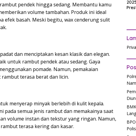
2025
k rambut pendek hingga sedang. Membantu kamu
Pres
mberikan volume tambahan. Produk ini ideal
Waji
Ters
a efek basah. Meski begitu, wax cenderung sulit
ak.
La
Priv
padat dan menciptakan kesan klasik dan elegan.
baik untuk rambut pendek atau sedang. Gaya
Pos
cok menggunakan pomade. Namun, pemakaian
rambut terasa berat dan licin.
Polr
Nam
Pemu
Diun
k menyerap minyak berlebih di kulit kepala.
BMKG
i pada semua jenis rambut dan memakainya saat
Lang
an volume instan dan tekstur yang ringan. Namun,
BPOM
ambut terasa kering dan kasar.
Poli