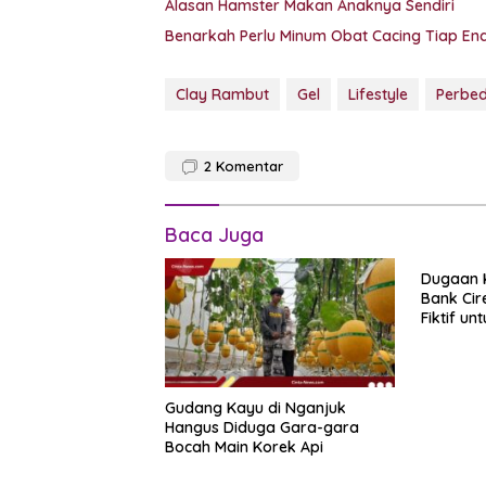
Alasan Hamster Makan Anaknya Sendiri
Benarkah Perlu Minum Obat Cacing Tiap En
Clay Rambut
Gel
Lifestyle
Perbe
2
Komentar
Baca Juga
Dugaan K
Bank Cir
Fiktif un
Gudang Kayu di Nganjuk
Hangus Diduga Gara-gara
Bocah Main Korek Api