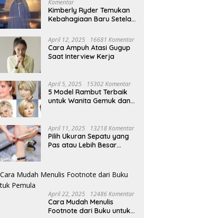
Komentar
Kimberly Ryder Temukan
Kebahagiaan Baru Setelah
Umrah
April 12, 2025
16681 Komentar
Cara Ampuh Atasi Gugup
Saat Interview Kerja
April 5, 2025
15302 Komentar
5 Model Rambut Terbaik
untuk Wanita Gemuk dan
Pipi Tembem
April 11, 2025
13218 Komentar
Pilih Ukuran Sepatu yang
Pas atau Lebih Besar
Simak Tipsnya
April 22, 2025
12486 Komentar
Cara Mudah Menulis
Footnote dari Buku untuk