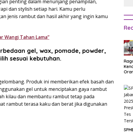
gian penting dalam menunjang penampilan,
pi dan stylish setiap hari. Kamu perlu
an jenis rambut dan hasil akhir yang ingin kamu
Rec
ar Wangi Tahan Lama​”
erbedaan gel, wax, pomade, powder,
lih sesuai kebutuhan.
Rag
Ken
Ora
Muri
rgelombang. Produk ini memberikan efek basah dan
SPM
Jak
nggunakan gel untuk menciptakan gaya rambut
2025
ah kilau dan membantu rambut tetap pada
Inpu
at rambut terasa kaku dan berat jika digunakan
hing
Pas
SPM