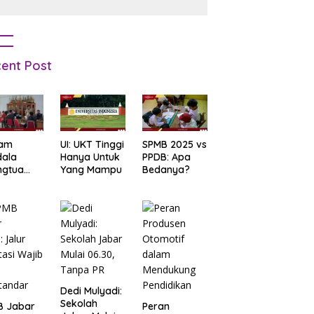
Pemula
ent Post
am
UI: UKT Tinggi
SPMB 2025 vs
dala
Hanya Untuk
PPDB: Apa
ngtua
Yang Mampu
Bedanya?
d Terkait
B
arta
: Salah
t Data
ga Lupa
sword
Dedi Mulyadi:
Sekolah
B Jabar
Peran