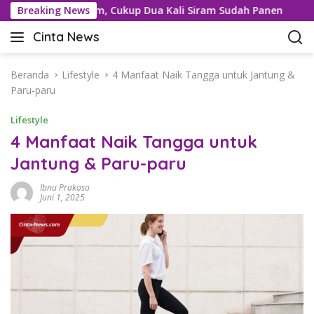
L
engan Sorgum, Cukup Dua Kali Siram Sudah Panen
Breaking News
Lurah
a
Cinta News
n
C
g
i
s
n
Beranda
Lifestyle
4 Manfaat Naik Tangga untuk Jantung &
u
t
Paru-paru
n
a
g
Lifestyle
N
k
e
4 Manfaat Naik Tangga untuk
e
w
Jantung & Paru-paru
k
s
o
–
Ibnu Prakoso
n
K
Juni 1, 2025
t
a
e
b
n
a
r
T
e
r