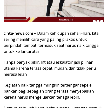
k
i
n
i
,
P
cinta-news.com –
Dalam kehidupan sehari-hari, kita
e
sering memilih cara yang paling praktis untuk
n
u
berpindah tempat, termasuk saat harus naik tangga
h
untuk ke lantai atas.
I
n
Tanpa banyak pikir, lift atau eskalator jadi pilihan
s
utama karena terasa cepat, mudah, dan tidak perlu
p
merasa lelah.
i
r
Kegiatan naik tangga mungkin terdengar sepele,
a
bahkan bagi sebagian orang terasa menyebalkan
s
karena harus mengeluarkan tenaga lebih.
i
!