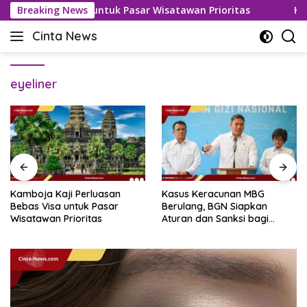
Langsung
an Bebas Visa untuk Pasar Wisatawan Prioritas
Breaking News
Kasus K
ke
Cinta News
konten
Cinta
News
–
eyeliner
Kabar
Terkini,
Penuh
Inspirasi!
Kasus Keracunan MBG
Tersangka Korupsi
Berulang, BGN Siapkan
Tunjangan DPRD, Eks Ketua
Aturan dan Sanksi bagi
Ponorogo Punya Harta
Dapur Naka
Bersih Rp 2,2 Miliar