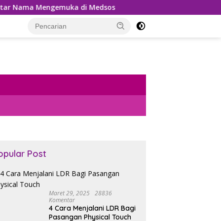
ma Mengemuka di Medsos
Pemungutan PPh 22 Marketpla
opular Post
Maret 29, 2025
28836
Komentar
4 Cara Menjalani LDR Bagi
Pasangan Physical Touch