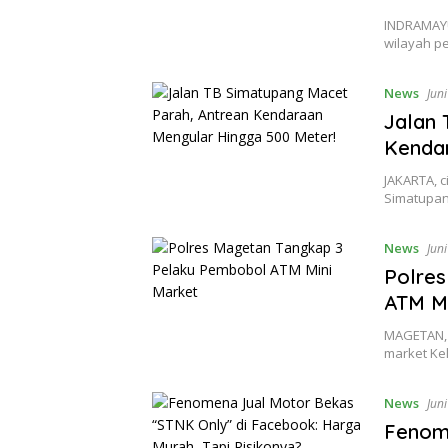
INDRAMAYU,
wilayah pe
News
Jun
Jalan 
Kendar
JAKARTA, c
Simatupan
News
Jun
Polre
ATM Mi
MAGETAN, c
market Ke
News
Jun
Fenome