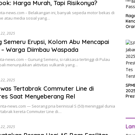
ok: Harga Murah, Tapi Risikonya?
inta-news.com – Belakangan ini, banyak sepeda motor bekas di
Rag
ne atau media sosial yang…
Ken
Ora
Muri
i 22, 2025
SPM
 Semeru Erupsi, Kolom Abu Mencapai
Jak
2025
m – Warga Diimbau Waspada
Inpu
hing
inta-news.com – Gunung Semeru, si raksasa tertinggi di Pulau
Pas
bali menunjukkan aktivitas vulkanik yang…
i 22, 2025
SPM
ewas Tertabrak Commuter Line di
2025
res Saat Menyeberang Rel
Pres
Waji
inta-news.com — Seorang pria berinisial S (50) meninggal dunia
Ters
rtabrak kereta Commuter Line di…
La
i 22, 2025