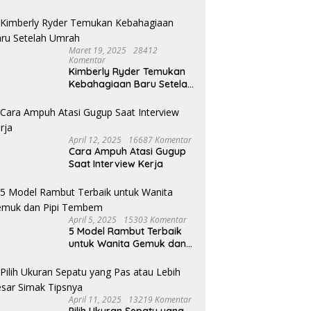
Maret 19, 2025
28412
Komentar
Kimberly Ryder Temukan
Kebahagiaan Baru Setelah
Umrah
April 12, 2025
16687 Komentar
Cara Ampuh Atasi Gugup
Saat Interview Kerja
April 5, 2025
15303 Komentar
5 Model Rambut Terbaik
untuk Wanita Gemuk dan
Pipi Tembem
April 11, 2025
13219 Komentar