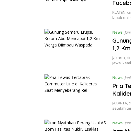
Facebo
KLATEN, c
lapak onli
News
Jun
Gunung
1,2 K
Jakarta, c
Jawa, kem
News
Jun
Pria T
Kalide
JAKARTA, c
setelah te
News
Jun