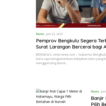
News
Juni 23, 2025
Pemprov Bengkulu Segera Ter
Surat Larangan Bercerai bagi 
BENGKULU, cinta-news.com – Gubernur Bengkulu
baru saja mengumumkan kebijakan baru yang b
mengguncang dunia…
News
Jun
Banjir
Pilih 