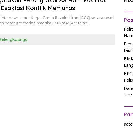
yatakan Perang Usai AS Bom Fasilitas
Priv
, Esaklasi Konflik Memanas
inta-news.com – Korps Garda Revolusi Iran (IRGC) secara resmi
Pos
n perang terhadap Amerika Serikat (AS) setelah…
Polr
Nam
Selengkapnya
Pemu
Diun
BMKG
Lang
BPOM
Poli
Dana
TPP 
Par
aato