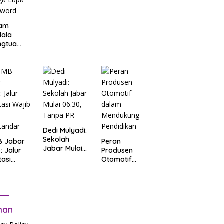
am
dala
ngtua
d Terkait
B
arta
: Salah
t Data
ga Lupa
sword
Dedi Mulyadi:
Sekolah
B Jabar
Peran
Jabar Mulai
: Jalur
Produsen
06.30, Tanpa
tasi
Otomotif
PR
b Tes
dalam
tandar
Mendukung
Pendidikan
man