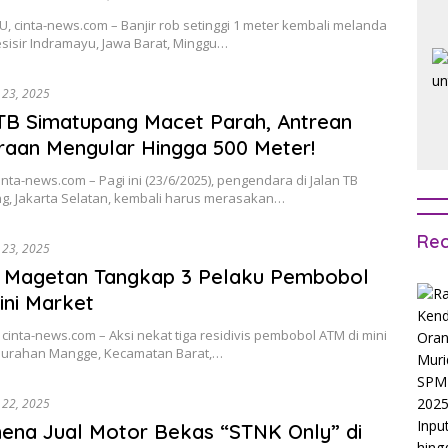
 cinta-news.com – Banjir rob setinggi 1 meter kembali melanda
sisir Indramayu, Jawa Barat, Minggu…
i 23, 2025
TB Simatupang Macet Parah, Antrean
aan Mengular Hingga 500 Meter!
inta-news.com – Pagi ini (23/6/2025), pengendara di Jalan TB
g, Jakarta Selatan, kembali harus merasakan…
Rec
i 23, 2025
s Magetan Tangkap 3 Pelaku Pembobol
ni Market
inta-news.com – Aksi nekat tiga residivis pembobol ATM di mini
lurahan Mangge, Kecamatan Barat,…
i 22, 2025
na Jual Motor Bekas “STNK Only” di