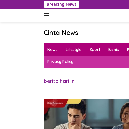
Langsung
Breaking News
ke
konten
Cinta News
Cinta
News
News
Lifestyle
Sport
Bisnis
–
Kabar
Privacy Policy
Terkini,
Penuh
Inspirasi!
berita hari ini