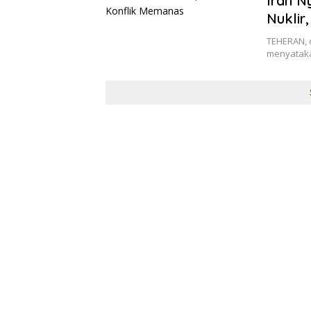
Iran N
Nuklir
TEHERAN, c
menyataka