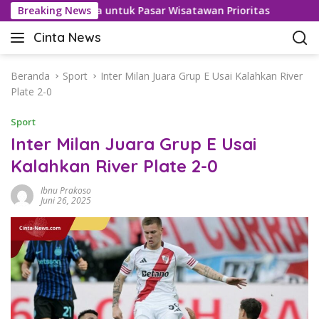
L
an Bebas Visa untuk Pasar Wisatawan Prioritas
Breaking News
Kasus K
a
Cinta News
n
C
g
i
s
n
Beranda
Sport
Inter Milan Juara Grup E Usai Kalahkan River
u
t
Plate 2-0
n
a
g
Sport
N
k
e
Inter Milan Juara Grup E Usai
e
w
Kalahkan River Plate 2-0
k
s
o
–
Ibnu Prakoso
n
K
Juni 26, 2025
t
a
e
b
n
a
r
T
e
r