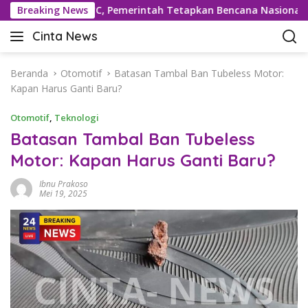
L
Rekor 42,5°C, Pemerintah Tetapkan Bencana Nasional
Breaking News
a
Cinta News
n
C
g
i
s
n
Beranda
Otomotif
Batasan Tambal Ban Tubeless Motor:
u
t
Kapan Harus Ganti Baru?
n
a
g
Otomotif
,
Teknologi
N
k
e
Batasan Tambal Ban Tubeless
e
w
Motor: Kapan Harus Ganti Baru?
k
s
o
–
Ibnu Prakoso
n
K
Mei 19, 2025
t
a
e
b
n
a
r
T
e
r