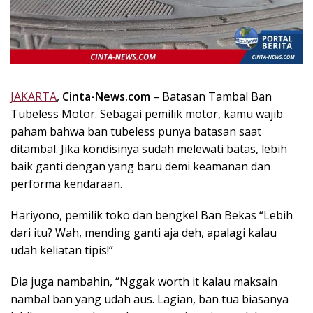
k
i
n
i
,
P
JAKARTA
,
Cinta-News.com
– Batasan Tambal Ban
e
Tubeless Motor. Sebagai pemilik motor, kamu wajib
n
u
paham bahwa ban tubeless punya batasan saat
h
ditambal. Jika kondisinya sudah melewati batas, lebih
I
baik ganti dengan yang baru demi keamanan dan
n
performa kendaraan.
s
p
Hariyono, pemilik toko dan bengkel Ban Bekas “Lebih
i
dari itu? Wah, mending ganti aja deh, apalagi kalau
r
udah keliatan tipis!”
a
s
Dia juga nambahin, “Nggak worth it kalau maksain
i
nambal ban yang udah aus. Lagian, ban tua biasanya
!