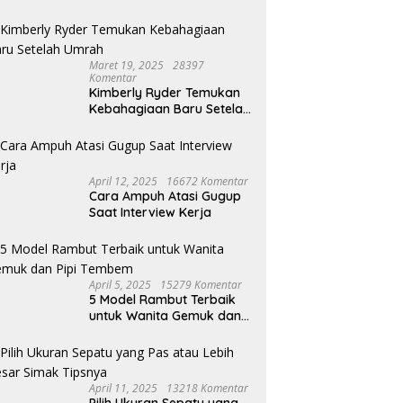
Maret 19, 2025
28397
Komentar
Kimberly Ryder Temukan
Kebahagiaan Baru Setelah
Umrah
April 12, 2025
16672 Komentar
Cara Ampuh Atasi Gugup
Saat Interview Kerja
April 5, 2025
15279 Komentar
5 Model Rambut Terbaik
untuk Wanita Gemuk dan
Pipi Tembem
April 11, 2025
13218 Komentar