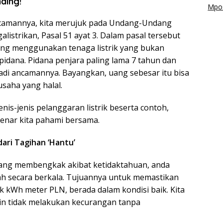
ding!
Mpos
camannya, kita merujuk pada Undang-Undang
istrikan, Pasal 51 ayat 3. Dalam pasal tersebut
yang menggunakan tenaga listrik yang bukan
idana. Pidana penjara paling lama 7 tahun dan
jadi ancamannya. Bayangkan, uang sebesar itu bisa
aha yang halal.
nis-jenis pelanggaran listrik beserta contoh,
benar kita pahami bersama.
dari Tagihan ‘Hantu’
’ yang membengkak akibat ketidaktahuan, anda
umah secara berkala. Tujuannya untuk memastikan
uk kWh meter PLN, berada dalam kondisi baik. Kita
in tidak melakukan kecurangan tanpa