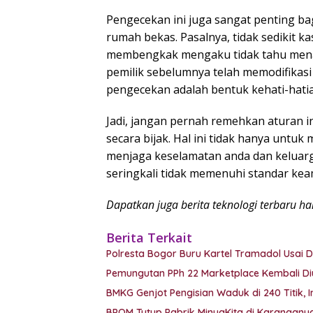
Pengecekan ini juga sangat penting b
rumah bekas. Pasalnya, tidak sedikit 
membengkak mengaku tidak tahu menahu
pemilik sebelumnya telah memodifikasi 
pengecekan adalah bentuk kehati-hatia
Jadi, jangan pernah remehkan aturan in
secara bijak. Hal ini tidak hanya untuk
menjaga keselamatan anda dan keluarga d
seringkali tidak memenuhi standar ke
Dapatkan juga berita teknologi terbaru h
Berita Terkait
Polresta Bogor Buru Kartel Tramadol Usa
Pemungutan PPh 22 Marketplace Kembali Di
BMKG Genjot Pengisian Waduk di 240 Titik, 
BPOM Tutup Pabrik MinyaKita di Karanganyar