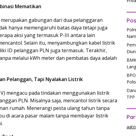
Priv
ombinasi Mematikan
II) merupakan gabungan dari dua pelanggaran
Pos
tidak hanya memengaruhi batas daya tetapi juga
Polr
apa aksi yang termasuk P-III antara lain
Nam
mencantol. Selain itu, menyambungkan kabel listrik
Pemu
liki ID pelanggan PLN juga termasuk. Terakhir,
Diun
tanpa melalui kWh meter dan pembatas daya adalah
BMKG
Lang
BPOM
kan Pelanggan, Tapi Nyalakan Listrik
Poli
Dana
-IV) mengacu pada tindakan menggunakan listrik
TPP 
nggan PLN. Misalnya saja, mencantol listrik secara
an rumah. Menerangi pesta ulang tahun tanpa
u di acara pasar malam tanpa membayar listrik
Par
i.
aato