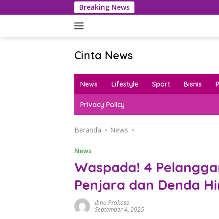
Langsung
Breaking News
ke
konten
Cinta News
Cinta
News
News
Lifestyle
Sport
Bisnis
–
Kabar
Privacy Policy
Terkini,
Penuh
Beranda
News
Inspirasi!
News
Waspada! 4 Pelanggara
Penjara dan Denda Hin
Ibnu Prakoso
September 4, 2025