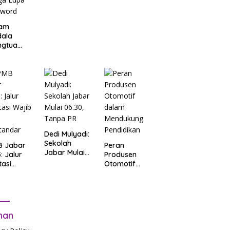
am
dala
ngtua
d Terkait
B
arta
: Salah
t Data
ga Lupa
sword
Dedi Mulyadi:
Sekolah
B Jabar
Peran
Jabar Mulai
: Jalur
Produsen
06.30, Tanpa
tasi
Otomotif
PR
b Tes
dalam
tandar
Mendukung
Pendidikan
man