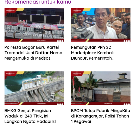
Rekomendasi untuk kamu
Polresta Bogor Buru Kartel
Pemungutan PPh 22
Tramadol Usai Daftar Nama
Marketplace Kembali
Mengemuka di Medsos
Diundur, Pemerintah
Tetapkan 1 November 2026
BMKG Genjot Pengisian
BPOM Tutup Pabrik MinyaKita
Waduk di 240 Titik, Ini
di Karanganyar, Polisi Tahan
Langkah Nyata Hadapi El
1 Pegawai
Niño 2026