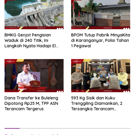
BMKG Genjot Pengisian
BPOM Tutup Pabrik MinyaKita
Waduk di 240 Titik, Ini
di Karanganyar, Polisi Tahan
Langkah Nyata Hadapi El
1 Pegawai
Niño 2026
Dana Transfer ke Buleleng
593 Kg Sisik dan Kuku
Dipotong Rp25 M, TPP ASN
Trenggiling Diamankan, 2
Terancam Tergerus
Tersangka Terancam
Hukuman 15 Tahun Penjara