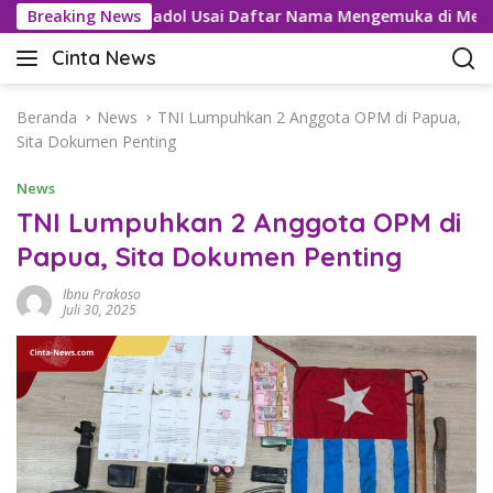
L
u Kartel Tramadol Usai Daftar Nama Mengemuka di Medsos
Breaking News
a
Cinta News
n
C
g
i
s
n
Beranda
News
TNI Lumpuhkan 2 Anggota OPM di Papua,
u
t
Sita Dokumen Penting
n
a
g
News
N
k
e
TNI Lumpuhkan 2 Anggota OPM di
e
w
Papua, Sita Dokumen Penting
k
s
o
–
Ibnu Prakoso
n
K
Juli 30, 2025
t
a
e
b
n
a
r
T
e
r