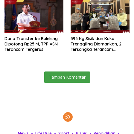
Dana Transfer ke Buleleng
593 Kg Sisik dan Kuku
Dipotong Rp25 M, TPP ASN
Trenggiling Diamankan, 2
Terancam Tergerus
Tersangka Terancam
Hukuman 15 Tahun Penjara
Tambah Komentar
News
Lifestyle
Sport
Bisnis
Pendidikan