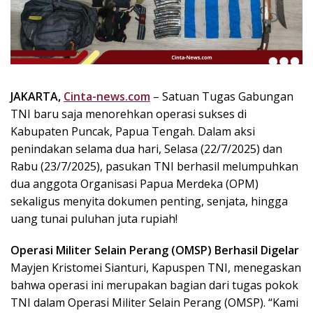
k
i
n
i
,
P
JAKARTA,
Cinta-news.com
– Satuan Tugas Gabungan
e
TNI baru saja menorehkan operasi sukses di
n
u
Kabupaten Puncak, Papua Tengah. Dalam aksi
h
penindakan selama dua hari, Selasa (22/7/2025) dan
I
Rabu (23/7/2025), pasukan TNI berhasil melumpuhkan
n
dua anggota Organisasi Papua Merdeka (OPM)
s
sekaligus menyita dokumen penting, senjata, hingga
p
uang tunai puluhan juta rupiah!
i
r
Operasi Militer Selain Perang (OMSP) Berhasil Digelar
a
Mayjen Kristomei Sianturi, Kapuspen TNI, menegaskan
s
i
bahwa operasi ini merupakan bagian dari tugas pokok
!
TNI dalam Operasi Militer Selain Perang (OMSP). “Kami