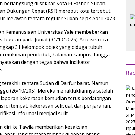
erlangsung di sekitar Kota El Fasher, Sudan.
kan Dukungan Cepat (RSF) merebut kota tersebut.
ur melawan tentara reguler Sudan sejak April 2023.
tian Kemanusiaan Universitas Yale membeberkan
 laporan pada Jumat (31/10/2025). Analisis citra
gungkap 31 kelompok objek yang diduga tubuh
i permukiman penduduk, halaman kampus, hingga
enyatakan dengan tegas bahwa indikator
s.
Rec
 terakhir tentara Sudan di Darfur barat. Namun
nggu (26/10/205). Mereka menaklukkannya setelah
 laporan kekerasan kemudian terus berdatangan.
si di tempat, kekerasan seksual, dan penjarahan.
ikasi informasi menjadi sulit.
n diri ke Tawila memberikan kesaksian
k-anak yang tentara tembak di depan orang