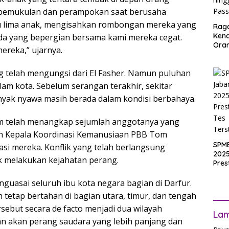
i pemukulan dan perampokan saat berusaha
bu lima anak, mengisahkan rombongan mereka yang
Rag
Ken
uda yang bepergian bersama kami mereka cegat.
Ora
mereka,” ujarnya.
Muri
SPM
g telah mengungsi dari El Fasher. Namun puluhan
Jak
2025
alam kota. Sebelum serangan terakhir, sekitar
Inpu
nyak nyawa masih berada dalam kondisi berbahaya.
hing
Pas
im telah menangkap sejumlah anggotanya yang
n Kepala Koordinasi Kemanusiaan PBB Tom
SPM
si mereka. Konflik yang telah berlangsung
2025
k melakukan kejahatan perang.
Pres
Waji
Ters
nguasai seluruh ibu kota negara bagian di Darfur.
 tetap bertahan di bagian utara, timur, dan tengah
sebut secara de facto menjadi dua wilayah
La
an akan perang saudara yang lebih panjang dan