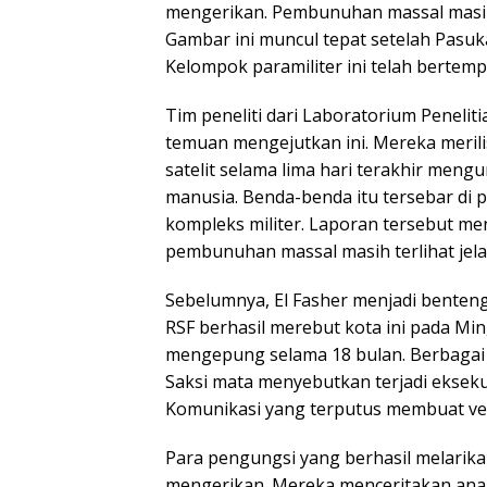
mengerikan. Pembunuhan massal masih b
Gambar ini muncul tepat setelah Pasu
Kelompok paramiliter ini telah bertemp
Tim peneliti dari Laboratorium Peneli
temuan mengejutkan ini. Mereka merilis
satelit selama lima hari terakhir men
manusia. Benda-benda itu tersebar d
kompleks militer. Laporan tersebut m
pembunuhan massal masih terlihat jela
Sebelumnya, El Fasher menjadi benteng
RSF berhasil merebut kota ini pada Mi
mengepung selama 18 bulan. Berbagai
Saksi mata menyebutkan terjadi ekseku
Komunikasi yang terputus membuat verif
Para pengungsi yang berhasil melarika
mengerikan. Mereka menceritakan ana