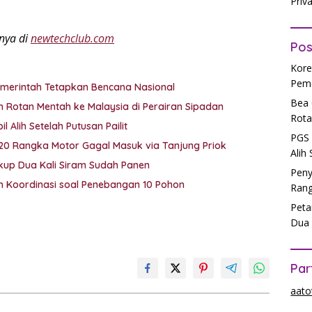
Priv
anya di
newtechclub.com
Pos
Kore
Peme
emerintah Tetapkan Bencana Nasional
Bea 
 Rotan Mentah ke Malaysia di Perairan Sipadan
Rota
 Alih Setelah Putusan Pailit
PGS 
 20 Rangka Motor Gagal Masuk via Tanjung Priok
Alih
ukup Dua Kali Siram Sudah Panen
Peny
lah Koordinasi soal Penebangan 10 Pohon
Rang
Peta
Dua 
Par
aato