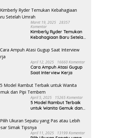
Maret 19, 2025
28357
Komentar
Kimberly Ryder Temukan
Kebahagiaan Baru Setelah
Umrah
April 12, 2025
16660 Komentar
Cara Ampuh Atasi Gugup
Saat Interview Kerja
April 5, 2025
15265 Komentar
5 Model Rambut Terbaik
untuk Wanita Gemuk dan
Pipi Tembem
April 11, 2025
13199 Komentar