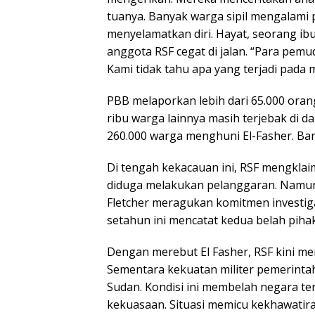
tuanya. Banyak warga sipil mengalam
menyelamatkan diri. Hayat, seorang i
anggota RSF cegat di jalan. “Para pem
Kami tidak tahu apa yang terjadi pada 
PBB melaporkan lebih dari 65.000 oran
ribu warga lainnya masih terjebak di d
260.000 warga menghuni El-Fasher. Ba
Di tengah kekacauan ini, RSF mengkla
diduga melakukan pelanggaran. Namu
Fletcher meragukan komitmen investiga
setahun ini mencatat kedua belah piha
Dengan merebut El Fasher, RSF kini me
Sementara kekuatan militer pemerintah
Sudan. Kondisi ini membelah negara ter
kekuasaan. Situasi memicu kekhawatir