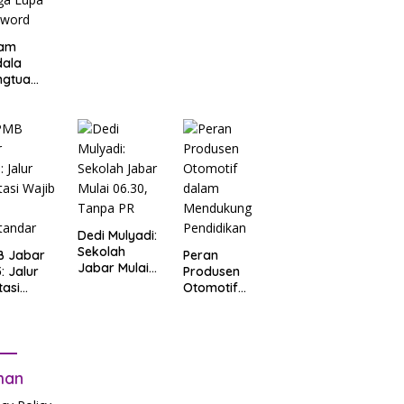
am
dala
ngtua
d Terkait
B
arta
: Salah
t Data
ga Lupa
sword
Dedi Mulyadi:
Sekolah
B Jabar
Peran
Jabar Mulai
: Jalur
Produsen
06.30, Tanpa
tasi
Otomotif
PR
b Tes
dalam
tandar
Mendukung
Pendidikan
man