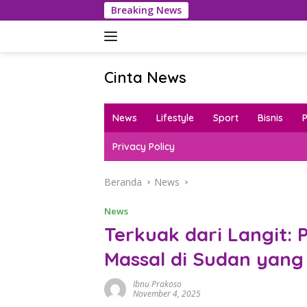
Langsung
Breaking News
Korea
ke
konten
Cinta News
Cinta
News
News
Lifestyle
Sport
Bisnis
–
Kabar
Privacy Policy
Terkini,
Penuh
Beranda
News
Inspirasi!
News
Terkuak dari Langit:
Massal di Sudan yang
Ibnu Prakoso
November 4, 2025