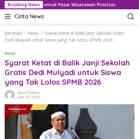
L
 Bebas Visa untuk Pasar Wisatawan Prioritas
Breaking News
Kasus Ke
a
Cinta News
n
C
g
i
s
n
Beranda
News
Syarat Ketat di Balik Janji Sekolah Gratis
u
t
Dedi Mulyadi untuk Siswa yang Tak Lolos SPMB 2026
n
a
g
News
N
k
e
Syarat Ketat di Balik Janji Sekolah
e
w
Gratis Dedi Mulyadi untuk Siswa
k
s
o
yang Tak Lolos SPMB 2026
–
n
K
t
Ibnu Prakoso
a
Juni 14, 2026
e
b
n
a
r
T
e
r