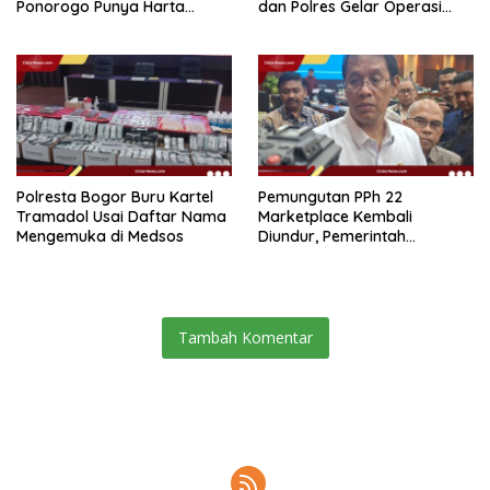
Ponorogo Punya Harta
dan Polres Gelar Operasi
Bersih Rp 2,2 Miliar
Terpadu
Polresta Bogor Buru Kartel
Pemungutan PPh 22
Tramadol Usai Daftar Nama
Marketplace Kembali
Mengemuka di Medsos
Diundur, Pemerintah
Tetapkan 1 November 2026
Tambah Komentar