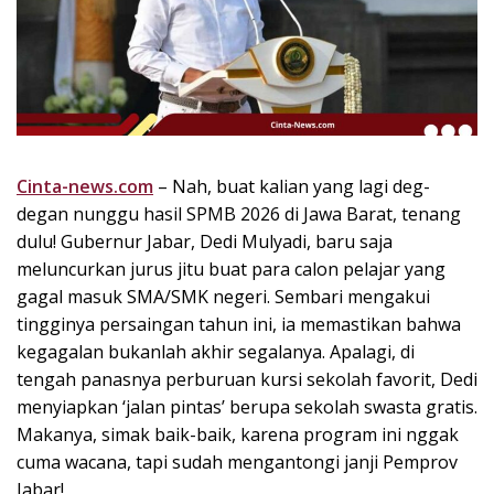
k
i
n
i
,
P
e
n
Cinta-news.com
– Nah, buat kalian yang lagi deg-
u
degan nunggu hasil SPMB 2026 di Jawa Barat, tenang
h
dulu! Gubernur Jabar, Dedi Mulyadi, baru saja
I
meluncurkan jurus jitu buat para calon pelajar yang
n
gagal masuk SMA/SMK negeri. Sembari mengakui
s
tingginya persaingan tahun ini, ia memastikan bahwa
p
kegagalan bukanlah akhir segalanya. Apalagi, di
i
r
tengah panasnya perburuan kursi sekolah favorit, Dedi
a
menyiapkan ‘jalan pintas’ berupa sekolah swasta gratis.
s
Makanya, simak baik-baik, karena program ini nggak
i
cuma wacana, tapi sudah mengantongi janji Pemprov
!
Jabar!