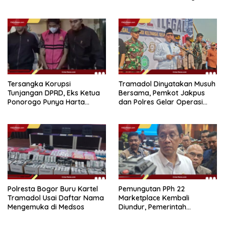
Dapur Naka
Tersangka Korupsi
Tramadol Dinyatakan Musuh
Tunjangan DPRD, Eks Ketua
Bersama, Pemkot Jakpus
Ponorogo Punya Harta
dan Polres Gelar Operasi
Bersih Rp 2,2 Miliar
Terpadu
Polresta Bogor Buru Kartel
Pemungutan PPh 22
Tramadol Usai Daftar Nama
Marketplace Kembali
Mengemuka di Medsos
Diundur, Pemerintah
Tetapkan 1 November 2026