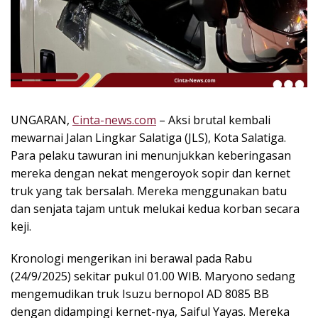
k
i
n
i
,
P
e
n
UNGARAN,
Cinta-news.com
– Aksi brutal kembali
u
mewarnai Jalan Lingkar Salatiga (JLS), Kota Salatiga.
h
Para pelaku tawuran ini menunjukkan keberingasan
I
mereka dengan nekat mengeroyok sopir dan kernet
n
truk yang tak bersalah. Mereka menggunakan batu
s
dan senjata tajam untuk melukai kedua korban secara
p
keji.
i
r
a
Kronologi mengerikan ini berawal pada Rabu
s
(24/9/2025) sekitar pukul 01.00 WIB. Maryono sedang
i
mengemudikan truk Isuzu bernopol AD 8085 BB
!
dengan didampingi kernet-nya, Saiful Yayas. Mereka