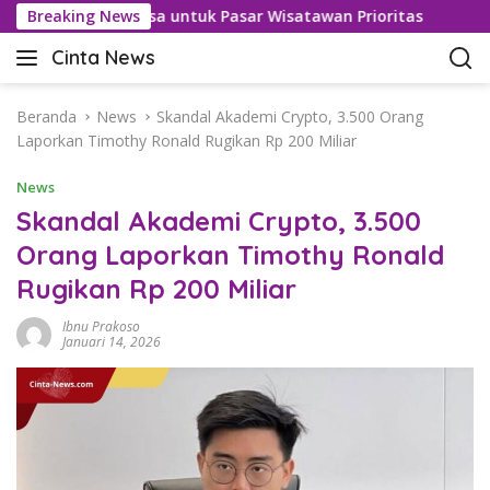
L
asan Bebas Visa untuk Pasar Wisatawan Prioritas
Breaking News
Kasus
a
Cinta News
n
C
g
i
s
n
Beranda
News
Skandal Akademi Crypto, 3.500 Orang
u
t
Laporkan Timothy Ronald Rugikan Rp 200 Miliar
n
a
g
News
N
k
e
Skandal Akademi Crypto, 3.500
e
w
Orang Laporkan Timothy Ronald
k
s
o
Rugikan Rp 200 Miliar
–
n
K
t
Ibnu Prakoso
a
Januari 14, 2026
e
b
n
a
r
T
e
r