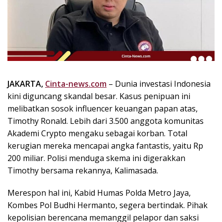
k
i
n
i
,
P
e
n
JAKARTA,
Cinta-news.com
– Dunia investasi Indonesia
u
kini diguncang skandal besar. Kasus penipuan ini
h
melibatkan sosok influencer keuangan papan atas,
I
Timothy Ronald. Lebih dari 3.500 anggota komunitas
n
Akademi Crypto mengaku sebagai korban. Total
s
kerugian mereka mencapai angka fantastis, yaitu Rp
p
200 miliar. Polisi menduga skema ini digerakkan
i
r
Timothy bersama rekannya, Kalimasada.
a
s
Merespon hal ini, Kabid Humas Polda Metro Jaya,
i
Kombes Pol Budhi Hermanto, segera bertindak. Pihak
!
kepolisian berencana memanggil pelapor dan saksi