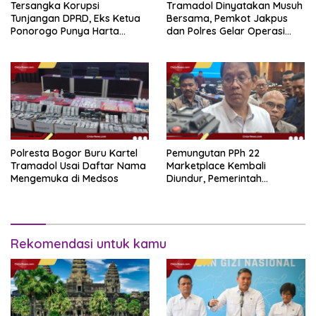
Tersangka Korupsi
Tramadol Dinyatakan Musuh
Tunjangan DPRD, Eks Ketua
Bersama, Pemkot Jakpus
Ponorogo Punya Harta
dan Polres Gelar Operasi
Bersih Rp 2,2 Miliar
Terpadu
Polresta Bogor Buru Kartel
Pemungutan PPh 22
Tramadol Usai Daftar Nama
Marketplace Kembali
Mengemuka di Medsos
Diundur, Pemerintah
Tetapkan 1 November 2026
Rekomendasi untuk kamu