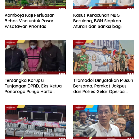
Kamboja Kaji Perluasan
Kasus Keracunan MBG
Bebas Visa untuk Pasar
Berulang, BGN Siapkan
Wisatawan Prioritas
Aturan dan Sanksi bagi
Dapur Naka
Tersangka Korupsi
Tramadol Dinyatakan Musuh
Tunjangan DPRD, Eks Ketua
Bersama, Pemkot Jakpus
Ponorogo Punya Harta
dan Polres Gelar Operasi
Bersih Rp 2,2 Miliar
Terpadu