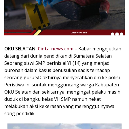
k
i
n
i
,
P
e
n
OKU SELATAN,
Cinta-news.com
– Kabar mengejutkan
u
datang dari dunia pendidikan di Sumatera Selatan.
h
Seorang siswi SMP berinisial YI (14) yang menjadi
I
buronan dalam kasus penusukan sadis terhadap
n
seorang guru SD akhirnya menyerahkan diri ke polisi.
s
Peristiwa ini sontak mengguncang warga Kabupaten
p
OKU Selatan dan sekitarnya, mengingat pelaku masih
i
r
duduk di bangku kelas VII SMP namun nekat
a
melakukan aksi kekerasan yang merenggut nyawa
s
sang pendidik.
i
!