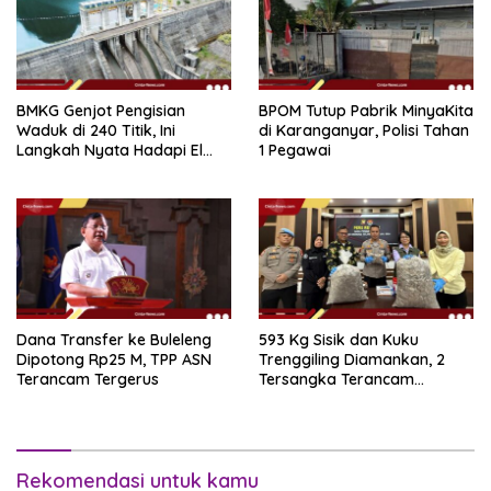
BMKG Genjot Pengisian
BPOM Tutup Pabrik MinyaKita
Waduk di 240 Titik, Ini
di Karanganyar, Polisi Tahan
Langkah Nyata Hadapi El
1 Pegawai
Niño 2026
Dana Transfer ke Buleleng
593 Kg Sisik dan Kuku
Dipotong Rp25 M, TPP ASN
Trenggiling Diamankan, 2
Terancam Tergerus
Tersangka Terancam
Hukuman 15 Tahun Penjara
Rekomendasi untuk kamu