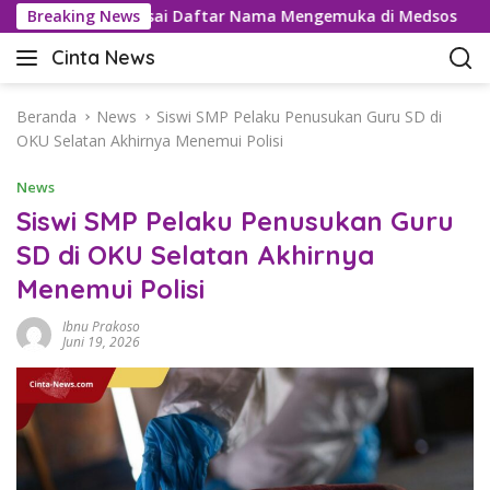
L
Tramadol Usai Daftar Nama Mengemuka di Medsos
Breaking News
Pemu
a
Cinta News
n
C
g
i
s
n
Beranda
News
Siswi SMP Pelaku Penusukan Guru SD di
u
t
OKU Selatan Akhirnya Menemui Polisi
n
a
g
News
N
k
e
Siswi SMP Pelaku Penusukan Guru
e
w
SD di OKU Selatan Akhirnya
k
s
o
Menemui Polisi
–
n
K
t
Ibnu Prakoso
a
Juni 19, 2026
e
b
n
a
r
T
e
r