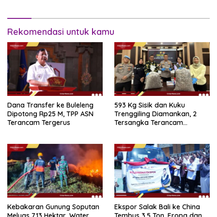
Rekomendasi untuk kamu
Dana Transfer ke Buleleng
593 Kg Sisik dan Kuku
Dipotong Rp25 M, TPP ASN
Trenggiling Diamankan, 2
Terancam Tergerus
Tersangka Terancam
Hukuman 15 Tahun Penjara
Kebakaran Gunung Soputan
Ekspor Salak Bali ke China
Meluas 713 Hektar, Water
Tembus 3,5 Ton, Eropa dan