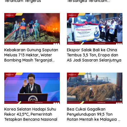
Terancam Tergerus
Tersangka Terancam
Hukuman 15 Tahun Penjara
Kebakaran Gunung Soputan
Ekspor Salak Bali ke China
Meluas 713 Hektar, Water
Tembus 3,5 Ton, Eropa dan
Bombing Masih Terganjal
AS Jadi Sasaran Selanjutnya
Prosedur
Korea Selatan Hadapi Suhu
Bea Cukai Gagalkan
Rekor 42,5°C, Pemerintah
Penyelundupan 99,5 Ton
Tetapkan Bencana Nasional
Rotan Mentah ke Malaysia di
Perairan Sipadan