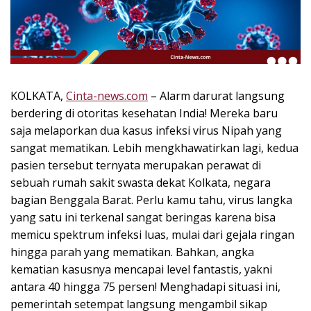
k
i
n
i
,
P
KOLKATA,
Cinta-news.com
– Alarm darurat langsung
e
berdering di otoritas kesehatan India! Mereka baru
n
u
saja melaporkan dua kasus infeksi virus Nipah yang
h
sangat mematikan. Lebih mengkhawatirkan lagi, kedua
I
pasien tersebut ternyata merupakan perawat di
n
sebuah rumah sakit swasta dekat Kolkata, negara
s
bagian Benggala Barat. Perlu kamu tahu, virus langka
p
yang satu ini terkenal sangat beringas karena bisa
i
memicu spektrum infeksi luas, mulai dari gejala ringan
r
hingga parah yang mematikan. Bahkan, angka
a
s
kematian kasusnya mencapai level fantastis, yakni
i
antara 40 hingga 75 persen! Menghadapi situasi ini,
!
pemerintah setempat langsung mengambil sikap