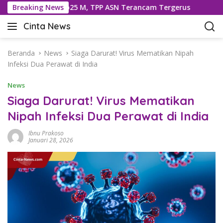
L
 Dipotong Rp25 M, TPP ASN Terancam Tergerus
Breaking News
593 Kg 
a
Cinta News
n
C
g
i
s
n
Beranda
News
Siaga Darurat! Virus Mematikan Nipah
u
t
Infeksi Dua Perawat di India
n
a
g
News
N
k
e
Siaga Darurat! Virus Mematikan
e
w
Nipah Infeksi Dua Perawat di India
k
s
o
–
Ibnu Prakoso
n
K
Januari 28, 2026
t
a
e
b
n
a
r
T
e
r