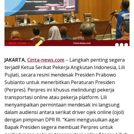
k
i
n
i
,
P
e
n
u
JAKARTA,
Cinta-news.com
– Langkah penting segera
h
terjadi! Ketua Serikat Pekerja Angkutan Indonesia, Lili
I
Pujiati, secara resmi mendesak Presiden Prabowo
n
Subianto untuk menerbitkan Peraturan Presiden
s
p
(Perpres). Perpres ini khusus melindungi pekerja
i
transportasi online atau pekerja platform. Lili
r
menyampaikan permintaan mendesak ini langsung
a
dalam audiensi antara serikat driver ojek online (ojol)
s
dengan pimpinan DPR RI. “Kami mengusulkan agar
i
Bapak Presiden segera membuat Perpres untuk
!