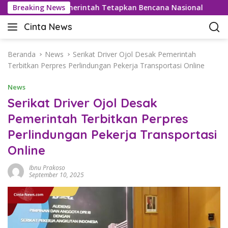
L
or 42,5°C, Pemerintah Tetapkan Bencana Nasional
Breaking News
Bea 
a
Cinta News
n
C
g
i
s
n
Beranda
News
Serikat Driver Ojol Desak Pemerintah
u
t
Terbitkan Perpres Perlindungan Pekerja Transportasi Online
n
a
g
News
N
k
e
Serikat Driver Ojol Desak
e
w
Pemerintah Terbitkan Perpres
k
s
o
Perlindungan Pekerja Transportasi
–
n
K
Online
t
a
e
b
Ibnu Prakoso
n
September 10, 2025
a
r
T
e
r