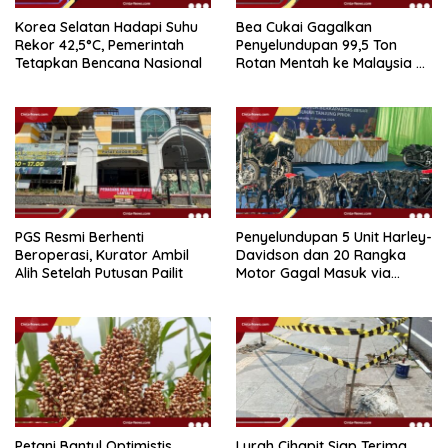
Korea Selatan Hadapi Suhu
Bea Cukai Gagalkan
Rekor 42,5°C, Pemerintah
Penyelundupan 99,5 Ton
Tetapkan Bencana Nasional
Rotan Mentah ke Malaysia di
Perairan Sipadan
PGS Resmi Berhenti
Penyelundupan 5 Unit Harley-
Beroperasi, Kurator Ambil
Davidson dan 20 Rangka
Alih Setelah Putusan Pailit
Motor Gagal Masuk via
Tanjung Priok
Petani Bantul Optimistis
Lurah Cihapit Siap Terima