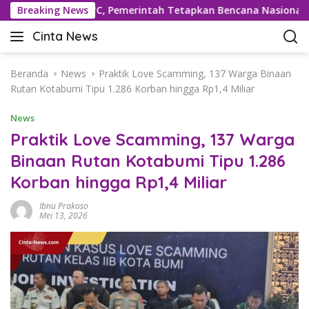
L
ekor 42,5°C, Pemerintah Tetapkan Bencana Nasional
Breaking News
Be
a
Cinta News
n
C
g
i
s
n
Beranda
News
Praktik Love Scamming, 137 Warga Binaan
u
t
Rutan Kotabumi Tipu 1.286 Korban hingga Rp1,4 Miliar
n
a
g
News
N
k
e
Praktik Love Scamming, 137 Warga
e
w
Binaan Rutan Kotabumi Tipu 1.286
k
s
o
Korban hingga Rp1,4 Miliar
–
n
K
t
Ibnu Prakoso
a
Mei 13, 2026
e
b
n
a
r
T
e
r