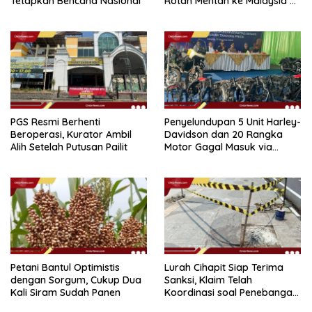
Tetapkan Bencana Nasional
Rotan Mentah ke Malaysia di
Perairan Sipadan
PGS Resmi Berhenti
Penyelundupan 5 Unit Harley-
Beroperasi, Kurator Ambil
Davidson dan 20 Rangka
Alih Setelah Putusan Pailit
Motor Gagal Masuk via
Tanjung Priok
Petani Bantul Optimistis
Lurah Cihapit Siap Terima
dengan Sorgum, Cukup Dua
Sanksi, Klaim Telah
Kali Siram Sudah Panen
Koordinasi soal Penebangan
10 Pohon