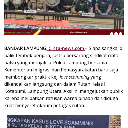
k
i
n
i
,
P
e
n
BANDAR LAMPUNG,
Cinta-news.com
– Siapa sangka, di
u
balik tembok penjara, justru bersarang sindikat cinta
h
palsu yang merajalela. Polda Lampung bersama
I
Kementerian Imigrasi dan Pemasyarakatan baru saja
n
membongkar praktik keji
love scamming
yang
s
dikendalikan langsung dari dalam Rutan Kelas II
p
Kotabumi, Lampung Utara. Aksi ini mengejutkan publik
i
r
karena melibatkan ratusan warga binaan dan diduga
a
kuat menyeret oknum petugas rutan.
s
i
!