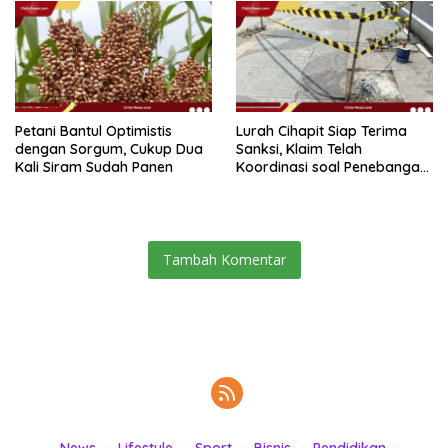
Petani Bantul Optimistis
Lurah Cihapit Siap Terima
dengan Sorgum, Cukup Dua
Sanksi, Klaim Telah
Kali Siram Sudah Panen
Koordinasi soal Penebangan
10 Pohon
Tambah Komentar
News
Lifestyle
Sport
Bisnis
Pendidikan