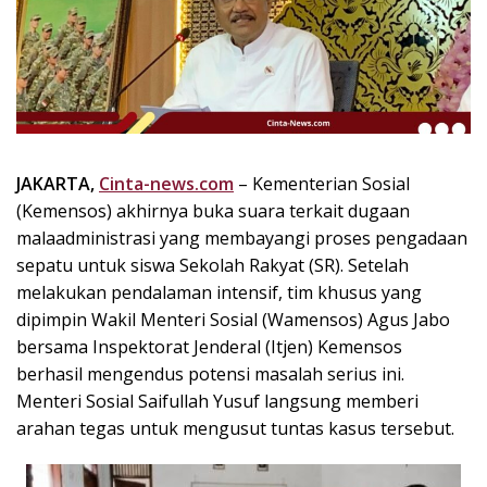
k
i
n
i
,
P
e
n
JAKARTA,
Cinta-news.com
– Kementerian Sosial
u
(Kemensos) akhirnya buka suara terkait dugaan
h
malaadministrasi yang membayangi proses pengadaan
I
sepatu untuk siswa Sekolah Rakyat (SR). Setelah
n
melakukan pendalaman intensif, tim khusus yang
s
dipimpin Wakil Menteri Sosial (Wamensos) Agus Jabo
p
bersama Inspektorat Jenderal (Itjen) Kemensos
i
r
berhasil mengendus potensi masalah serius ini.
a
Menteri Sosial Saifullah Yusuf langsung memberi
s
arahan tegas untuk mengusut tuntas kasus tersebut.
i
!