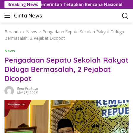
L
 42,5°C, Pemerintah Tetapkan Bencana Nasional
Breaking News
Bea C
a
Cinta News
n
C
g
i
s
n
Beranda
News
Pengadaan Sepatu Sekolah Rakyat Diduga
u
t
Bermasalah, 2 Pejabat Dicopot
n
a
g
News
N
k
e
Pengadaan Sepatu Sekolah Rakyat
e
w
Diduga Bermasalah, 2 Pejabat
k
s
o
Dicopot
–
n
K
t
Ibnu Prakoso
a
Mei 15, 2026
e
b
n
a
r
T
e
r