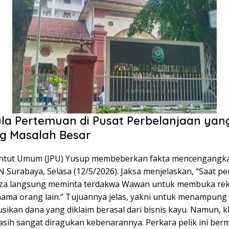
la Pertemuan di Pusat Perbelanjaan yan
g Masalah Besar
ntut Umum (JPU) Yusup membeberkan fakta mencengangka
N Surabaya, Selasa (12/5/2026). Jaksa menjelaskan, “Saat p
Reza langsung meminta terdakwa Wawan untuk membuka re
nama orang lain.” Tujuannya jelas, yakni untuk menampung
sikan dana yang diklaim berasal dari bisnis kayu. Namun, k
asih sangat diragukan kebenarannya. Perkara pelik ini berm