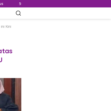
3 Kg Sisik dan Kuku Trenggiling Diamankan, 2 Tersangka Ter
ni Kini
atas
U