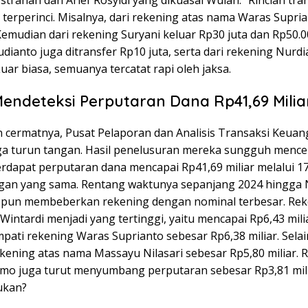
terperinci. Misalnya, dari rekening atas nama Waras Supria
Kemudian dari rekening Suryani keluar Rp30 juta dan Rp50.0
dianto juga ditransfer Rp10 juta, serta dari rekening Nurdi
Luar biasa, semuanya tercatat rapi oleh jaksa.
endeteksi Perputaran Dana Rp41,69 Milia
 cermatnya, Pusat Pelaporan dan Analisis Transaksi Keua
ga turun tangan. Hasil penelusuran mereka sungguh menc
erdapat perputaran dana mencapai Rp41,69 miliar melalui 1
ngan yang sama. Rentang waktunya sepanjang 2024 hingga
a pun membeberkan rekening dengan nominal terbesar. Rek
Wintardi menjadi yang tertinggi, yaitu mencapai Rp6,43 milia
pati rekening Waras Suprianto sebesar Rp6,38 miliar. Selain
ekening atas nama Massayu Nilasari sebesar Rp5,80 miliar. 
mo juga turut menyumbang perputaran sebesar Rp3,81 mili
ukan?