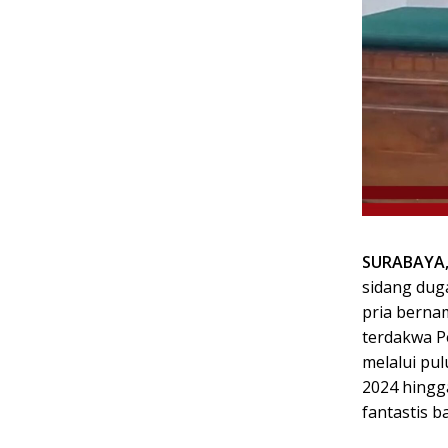
k
i
n
i
,
P
e
n
u
h
I
n
SURABAYA
s
sidang dug
p
pria berna
i
terdakwa Pe
r
melalui pul
a
s
2024 hingg
i
fantastis b
!