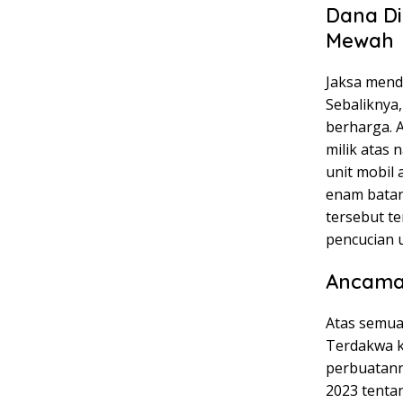
Dana Di
Mewah
Jaksa mend
Sebaliknya
berharga. A
milik atas
unit mobil 
enam batang
tersebut te
pencucian 
Ancaman
Atas semua
Terdakwa ki
perbuatann
2023 tenta