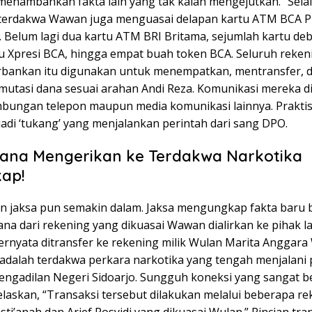
 menambahkan fakta lain yang tak kalah mengejutkan. “Sela
terdakwa Wawan juga menguasai delapan kartu ATM BCA Pl
. Belum lagi dua kartu ATM BRI Britama, sejumlah kartu deb
u Xpresi BCA, hingga empat buah token BCA. Seluruh reken
perbankan itu digunakan untuk menempatkan, mentransfer, 
mutasi dana sesuai arahan Andi Reza. Komunikasi mereka d
mbungan telepon maupun media komunikasi lainnya. Prakti
adi ‘tukang’ yang menjalankan perintah dari sang DPO.
Dana Mengerikan ke Terdakwa Narkotika
ap!
n jaksa pun semakin dalam. Jaksa mengungkap fakta baru
na dari rekening yang dikuasai Wawan dialirkan ke pihak la
rnyata ditransfer ke rekening milik Wulan Marita Anggara 
 adalah terdakwa perkara narkotika yang tengah menjalani
engadilan Negeri Sidoarjo. Sungguh koneksi yang sangat b
elaskan, “Transaksi tersebut dilakukan melalui beberapa r
sti’anah dan Arief Rosyidi yang dikuasai Wulan.” Rincian tra