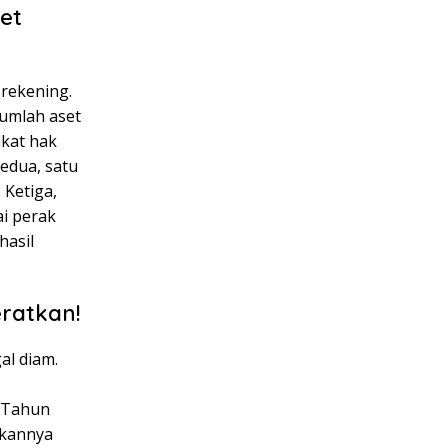
et
 rekening.
jumlah aset
ikat hak
edua, satu
 Ketiga,
ai perak
hasil
ratkan!
al diam.
1 Tahun
gkannya