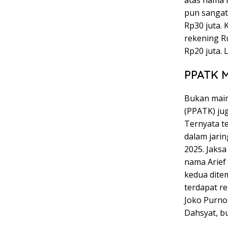
pun sangat 
Rp30 juta. 
rekening Ru
Rp20 juta. 
PPATK M
Bukan main
(PPATK) ju
Ternyata t
dalam jari
2025. Jaks
nama Arief 
kedua ditem
terdapat r
Joko Purno
Dahsyat, b