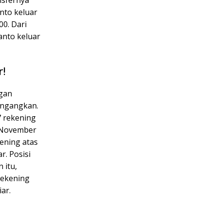
nto keluar
00. Dari
anto keluar
r!
ngan
engangkan.
7 rekening
 November
ening atas
r. Posisi
 itu,
Rekening
ar.