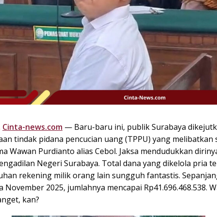
,
Cinta-news.com
— Baru-baru ini, publik Surabaya dikeju
aan tindak pidana pencucian uang (TPPU) yang melibatkan
ma Wawan Purdianto alias Cebol. Jaksa mendudukkan dirinya
ngadilan Negeri Surabaya. Total dana yang dikelola pria t
uhan rekening milik orang lain sungguh fantastis. Sepanja
a November 2025, jumlahnya mencapai Rp41.696.468.538. W
anget, kan?