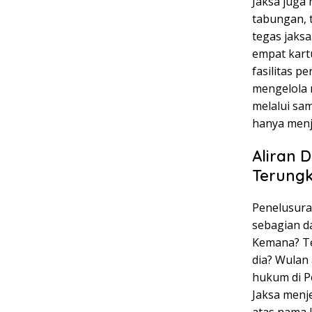
Jaksa juga
tabungan, 
tegas jaksa
empat kart
fasilitas 
mengelola 
melalui sa
hanya menj
Aliran 
Terungk
Penelusura
sebagian da
Kemana? Te
dia? Wulan
hukum di P
Jaksa menj
atas nama I