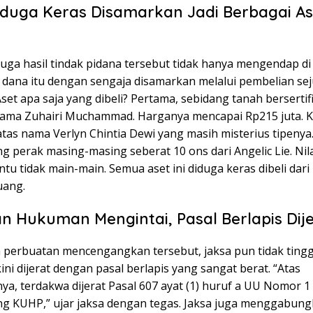
duga Keras Disamarkan Jadi Berbagai As
uga hasil tindak pidana tersebut tidak hanya mengendap di
, dana itu dengan sengaja disamarkan melalui pembelian se
set apa saja yang dibeli? Pertama, sebidang tanah bersertif
 nama Zuhairi Muchammad. Harganya mencapai Rp215 juta. K
atas nama Verlyn Chintia Dewi yang masih misterius tipenya.
 perak masing-masing seberat 10 ons dari Angelic Lie. Nil
ntu tidak main-main. Semua aset ini diduga keras dibeli dari 
uang.
 Hukuman Mengintai, Pasal Berlapis Dije
 perbuatan mencengangkan tersebut, jaksa pun tidak tingg
ni dijerat dengan pasal berlapis yang sangat berat. “Atas
ya, terdakwa dijerat Pasal 607 ayat (1) huruf a UU Nomor 
ng KUHP,” ujar jaksa dengan tegas. Jaksa juga menggabun