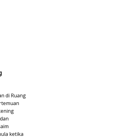
g
n di Ruang
ertemuan
kening
 dan
laim
ula ketika