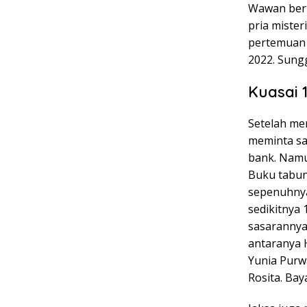
Wawan bert
pria mister
pertemuan 
2022. Sung
Kuasai 
Setelah me
meminta sa
bank. Namu
Buku tabun
sepenuhnya
sedikitnya 
sasarannya
antaranya H
Yunia Purwa
Rosita. Ba