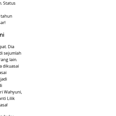
. Status
 tahun
ar!
ni
at. Dia
di sejumlah
ang lain.
a dikuasai
sai
jadi
i
Sri Wahyuni,
ti Lilik
asa!