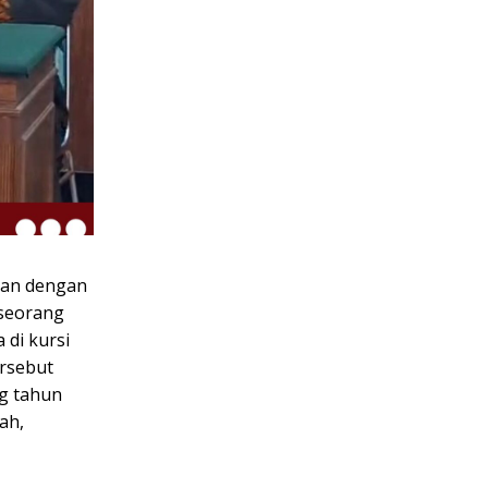
tkan dengan
 seorang
 di kursi
ersebut
ng tahun
ah,