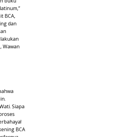
in buku
atinum,”
it BCA,
ing dan
dan
ilakukan
s, Wawan
 bahwa
in.
Wati. Siapa
 proses
erbahaya!
ekening BCA
nsfernya