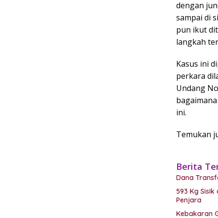
dengan jun
sampai di 
pun ikut d
langkah te
Kasus ini d
perkara di
Undang Nom
bagaimana 
ini.
Temukan ju
Berita Te
Dana Transf
593 Kg Sisi
Penjara
Kebakaran G