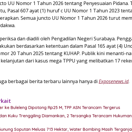
cto UU Nomor 1 Tahun 2026 tentang Penyesuaian Pidana. 
situ, Pasal 607 ayat (1) huruf c UU Nomor 1 Tahun 2023 ten
iterapkan. Semua juncto UU Nomor 1 Tahun 2026 turut me
rdakwa.
iperiksa dan diadili oleh Pengadilan Negeri Surabaya. Pen
lakukan berdasarkan ketentuan dalam Pasal 165 ayat (4) Un
or 20 Tahun 2025 tentang KUHAP. Publik kini menanti-na
kelanjutan dari kasus mega TPPU yang melibatkan 17 rekeni
ga berbagai berita terbaru lainnya hanya di
Exposenews.id
.
rkait
er ke Buleleng Dipotong Rp25 M, TPP ASN Terancam Tergerus
k dan Kuku Trenggiling Diamankan, 2 Tersangka Terancam Hukuman
unung Soputan Meluas 713 Hektar, Water Bombing Masih Terganja