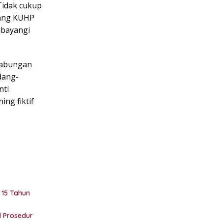
Tidak cukup
tang KUHP
mbayangi
ggabungan
dang-
nti
ng fiktif
 15 Tahun
l Prosedur