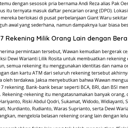
emu dengan sesosok pria bernama Andi Reza alias Pak Oen
ius itu ternyata masuk daftar pencarian orang (DPO). Lokasi
mereka berlokasi di pusat perbelanjaan Giant Waru sekitar
guh awal yang sederhana, namun dampaknya luar biasa bes
17 Rekening Milik Orang Lain dengan Bera
nerima permintaan tersebut, Wawan kemudian bergerak cep
ksi Dewi Warianti Lilik Rosita untuk membuatkan rekening 
n, semua rekening itu menggunakan identitas dan nama or
gan dan kartu ATM dari seluruh rekening tersebut akhirny
 oleh terdakwa. Jaksa menyebutkan bahwa Wawan mengua
17 rekening. Bank-bank besar seperti BCA, BRI, dan BSI men
. Rekening-rekening itu mengatasnamakan banyak orang, d
ariyanto, Riski Abdul Qodri, Sukamat, Widodo, Widiayanti, 
ti, Nurdianto, Rudianto, Waras Suprianto, serta Dewi Warian
yangkan, mengelola belasan rekening orang lain dengan lelu